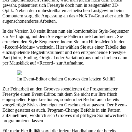
gewahr, präsentiert sich Freestyle doch nun in zeitgemäßer 3D-
Optik. Neben dem unbestreitbaren ästhetischen Lustgewinn beim
Computern sorgt die Anpassung an das »NeXT«-Grau aber auch für
augenschonenderes Arbeiten.
In der Version 3.0 steht Ihnen nun ein komfortabler Style-Sequenzer
zur Verfügung, mit dem Sie eigene Pattern direkt aufnehmen. Sie
erreichen den Style Sequenzer, indem Sie im »Hilfe«-Menü in den
»Record-Modus« wechseln. Hier wählen Sie aus einer Tabelle das
einzuspielende Begleitinstrument und den entsprechende Freestyle-
Part (Intro, Ending, Original oder Variation) aus und schreiten dann
per Mausklick auf »Record« zur Aufnahme.
Im Event-Editor erhalten Grooves den letzten Schliff
Zur Feinarbeit an den Grooves spendierten die Programmierer
Freestyle einen Event-Editor, mit dem Sie nicht nur Ihre frisch
eingespielten Eigenkreationen, sondern bei Bedarf auch bereits
vorgefertigte Styles dem eigenen Geschmack anpassen. Der Event-
Editor gestattet es auch, Program-Change Befehle in ein Pattern
aufzunehmen, wodurch sich Grooves mit pfiffigen Soundwechseln
programmieren lassen.
Für mehr Flexibilität sorgt die freiere Handhabung der bereits