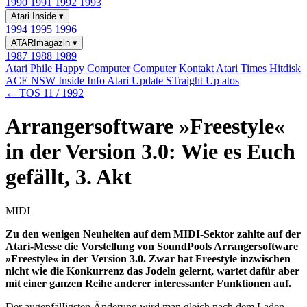
1990
1991
1992
1993
Atari Inside
▾
1994
1995
1996
ATARImagazin
▾
1987
1988
1989
Atari Phile
Happy Computer
Computer Kontakt
Atari Times
Hitdisk
ACE NSW Inside Info
Atari Update
STraight Up
atos
← TOS 11 / 1992
Arrangersoftware »Freestyle«
in der Version 3.0: Wie es Euch
gefällt, 3. Akt
MIDI
Zu den wenigen Neuheiten auf dem MIDI-Sektor zahlte auf der
Atari-Messe die Vorstellung von SoundPools Arrangersoftware
»Freestyle« in der Version 3.0. Zwar hat Freestyle inzwischen
nicht wie die Konkurrenz das Jodeln gelernt, wartet dafür aber
mit einer ganzen Reihe anderer interessanter Funktionen auf.
Der augenfälIigsten Änderung wird man gleich nach dem Laden