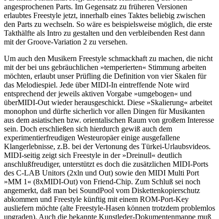
angesprochenen Parts. Im Gegensatz zu früheren Versionen
erlaubtes Freestyle jetzt, innerhalb eines Taktes beliebig zwischen
den Parts zu wechseln. So wäre es beispielsweise möglich, die erste
Takthälfte als Intro zu gestalten und den verbleibenden Rest dann
mit der Groove-Variation 2 zu versehen.
Um auch den Musikern Freestyle schmackhaft zu machen, die nicht
mit der bei uns gebräuchlichen »temperierten« Stimmung arbeiten
möchten, erlaubt unser Prüfling die Definition von vier Skalen für
das Melodiespiel. Jede über MIDI-In eintreffende Note wird
entsprechend der jeweils aktiven Vorgabe »umgebogen« und
überMIDI-Out wieder herausgeschickt. Diese »Skalierung« arbeitet
monophon und dürfte sicherlich vor allen Dingen für Musikanten
aus dem asiatischen bzw. orientalischen Raum von großem Interesse
sein. Doch erschließen sich hierdurch gewiß auch dem
experimentierfreudigen Westeuropäer einige ausgefallene
Klangerlebnisse, z.B. bei der Vertonung des Türkei-Urlaubsvideos.
MIDI-seitig zeigt sich Freestyle in der »Dreinull« deutlich
anschlußfreudiger, unterstützt es doch die zusätzlichen MIDI-Ports
des C-LAB Unitors (2xln und Out) sowie den MIDI Multi Port
»MM 1« (8xMIDI-Out) von Friend-Chip. Zum Schluß sei noch
angemerkt, daß man bei SoundPool vom Diskettenkopierschutz
abkommen und Freestyle künftig mit einem ROM-Port-Key
ausliefern möchte (alte Freestyle-Hasen können trotzdem problemlos
upgraden). Auch die bekannte Kunstleder-Dokumentenmappe muß