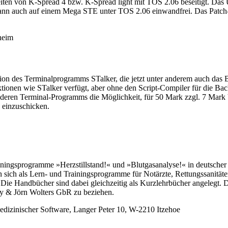
iten von K-Spread 4 bzw. K-Spread light mit TOS 2.06 beseitigt. Das
ft dann auch auf einem Mega STE unter TOS 2.06 einwandfrei. Das Patc
heim
ion des Terminalprogramms STalker, die jetzt unter anderem auch das 
ktionen wie STalker verfügt, aber ohne den Script-Compiler für die Ba
deren Terminal-Programms die Möglichkeit, für 50 Mark zzgl. 7 Mark V
s einzuschicken.
iningsprogramme »Herzstillstand!« und »Blutgasanalyse!« in deutscher S
 als Lern- und Trainingsprogramme für Notärzte, Rettungssanitäter u
ie Handbücher sind dabei gleichzeitig als Kurzlehrbücher angelegt. Di
ky & Jörn Wolters GbR zu beziehen.
medizinischer Software, Langer Peter 10, W-2210 Itzehoe