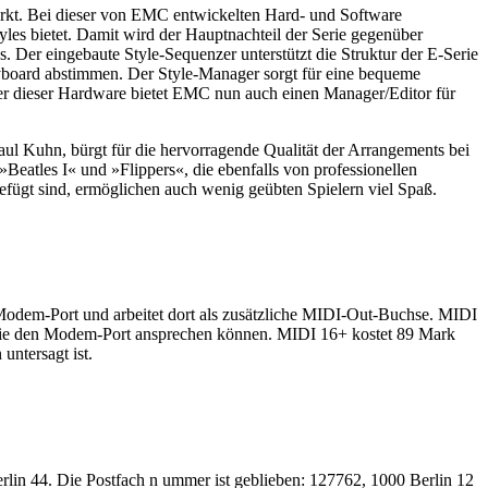
arkt. Bei dieser von EMC entwickelten Hard- und Software
les bietet. Damit wird der Hauptnachteil der Serie gegenüber
 Der eingebaute Style-Sequenzer unterstützt die Struktur der E-Serie
eyboard abstimmen. Der Style-Manager sorgt für eine bequeme
ßer dieser Hardware bietet EMC nun auch einen Manager/Editor für
aul Kuhn, bürgt für die hervorragende Qualität der Arrangements bei
Beatles I« und »Flippers«, die ebenfalls von professionellen
efügt sind, ermöglichen auch wenig geübten Spielern viel Spaß.
Modem-Port und arbeitet dort als zusätzliche MIDI-Out-Buchse. MIDI
, die den Modem-Port ansprechen können. MIDI 16+ kostet 89 Mark
untersagt ist.
erlin 44. Die Postfach n ummer ist geblieben: 127762, 1000 Berlin 12