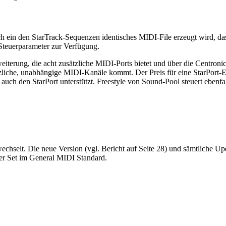
h ein den StarTrack-Sequenzen identisches MIDI-File erzeugt wird, das
Steuerparameter zur Verfügung.
iterung, die acht zusätzliche MIDI-Ports bietet und über die Centronics
tzliche, unabhängige MIDI-Kanäle kommt. Der Preis für eine StarPort
uch den StarPort unterstützt. Freestyle von Sound-Pool steuert ebenfa
echselt. Die neue Version (vgl. Bericht auf Seite 28) und sämtliche U
nger Set im General MIDI Standard.