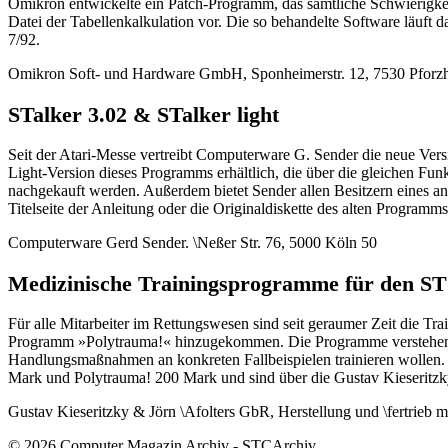
Omikron entwickelte ein Patch-Programm, das sämtliche Schwierigke
Datei der Tabellenkalkulation vor. Die so behandelte Software läu
7/92.
Omikron Soft- und Hardware GmbH, Sponheimerstr. 12, 7530 Pforz
STalker 3.02 & STalker light
Seit der Atari-Messe vertreibt Computerware G. Sender die neue Vers
Light-Version dieses Programms erhältlich, die über die gleichen Fun
nachgekauft werden. Außerdem bietet Sender allen Besitzern eines an
Titelseite der Anleitung oder die Originaldiskette des alten Programm
Computerware Gerd Sender. \Neßer Str. 76, 5000 Köln 50
Medizinische Trainingsprogramme für den ST
Für alle Mitarbeiter im Rettungswesen sind seit geraumer Zeit die Tra
Programm »Polytrauma!« hinzugekommen. Die Programme verstehen sich
Handlungsmaßnahmen an konkreten Fallbeispielen trainieren wollen. D
Mark und Polytrauma! 200 Mark und sind über die Gustav Kieseritz
Gustav Kieseritzky & Jörn \Afolters GbR, Herstellung und \fertrieb 
© 2026 Computer Magazin Archiv - STCArchiv