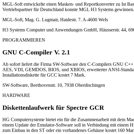
MGL-Soft entwickelte einen Masken- und Reportkonverter zu Ist Base. 
Vertriebspartner für Deutschland konnte MGL H3 Systems gewinnen
MGL-Soft, Mag. G. Lugmair, Haidestr. 7. A-4600 WeIs
H3 Systems Computer und Anwendungen GmbH, Häusserstr. 44, 690
PROGRAMMIEREN
GNU C-Compiler V. 2.1
Ab sofort liefert die Firma SW-Software den C-Compilers GNU C++ V
AES, VDI, GEMDOS, BIOS, und XBIOS, erweiterter ANSI-Standard uvm
Installationsdiskette für GCC kostet 7 Mark.
SW-Software, Beethovenstr. 10, 7938 Oberdischingen
HARDWARE
Diskettenlaufwerk für Spectre GCR
HG Computersysteme bietet ein für die Zusammenarbeit mit dem Maci
einem Update der Emulator-Software soll in Verbindung mit einem HD
zum Einbau in den ST oder ein vorhandenes Gehäuse kostet 160 Mark, 