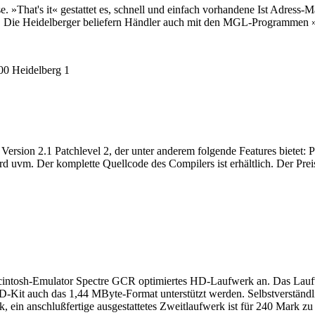
»That's it« gestattet es, schnell und einfach vorhandene Ist Adress-Ma
. Die Heidelberger beliefern Händler auch mit den MGL-Programmen
0 Heidelberg 1
ersion 2.1 Patchlevel 2, der unter anderem folgende Features bietet
. Der komplette Quellcode des Compilers ist erhältlich. Der Preis 
ntosh-Emulator Spectre GCR optimiertes HD-Laufwerk an. Das Laufwerk
-Kit auch das 1,44 MByte-Format unterstützt werden. Selbstverständli
ein anschlußfertige ausgestattetes Zweitlaufwerk ist für 240 Mark zu