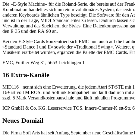
Die »E-Style Machine« für die Roland-Serie, die bereits auf der Fr
Kombination handelt es sich um ein revolutionäres System, das erstm
anderen Keyboards ähnlichen Typs beseitigt. Die Software für den At
und ist in der Lage, MIDI-Standard-Files zu lesen. Dadurch lassen 
Verwaltung und das Speichern der Styles. Eine Datenkompression gar
den E-35 und den RA-90 an.
Bei den E-Style Cards konzentriert sich EMC nun auch auf die tradit
»Standard Dance I und II« sowie der »Traditional Swing«. Weitere, q
Musikern erarbeitet wurden, ergänzen die Palette der EMC-Cards. Ein
EMC, Further Weg 31, 5653 Leichlingen 1
16 Extra-Kanäle
MID116+ nennt sich eine Erweiterung, die jedem Atari ST/STE mit 16
16+ ist voll M-ROS- und Softlink-kompatibel und läuft dadurch mit
zzgl. 5 Mark Versandkostenpauschale und läuft mit allen Programmver
ICP GmbH & Co. KG, Leserservice TOS, Innere-Cramer-K ett-Str. 6
Neues Domizil
Die Firma Soft Arts hat seit Anfang September neue Geschäftsräume be