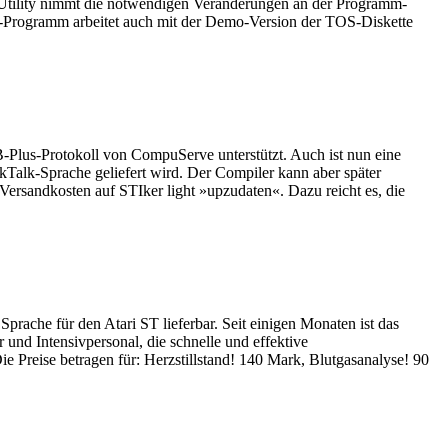
 Utility nimmt die notwendigen Veränderungen an der Programm-
h-Programm arbeitet auch mit der Demo-Version der TOS-Diskette
B-Plus-Protokoll von CompuServe unterstützt. Auch ist nun eine
ckTalk-Sprache geliefert wird. Der Compiler kann aber später
ersandkosten auf STIker light »upzudaten«. Dazu reicht es, die
prache für den Atari ST lieferbar. Seit einigen Monaten ist das
nd Intensivpersonal, die schnelle und effektive
e Preise betragen für: Herzstillstand! 140 Mark, Blutgasanalyse! 90