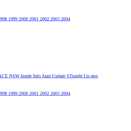
1998
1999
2000
2001
2002
2003
2004
ACE NSW Inside Info
Atari Update
STraight Up
atos
1998
1999
2000
2001
2002
2003
2004