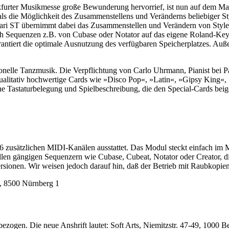
ankfurter Musikmesse große Bewunderung hervorrief, ist nun auf dem M
als die Möglichkeit des Zusammenstellens und Veränderns beliebiger Sty
ari ST übernimmt dabei das Zusammenstellen und Verändern von Styles.
sich Sequenzen z.B. von Cubase oder Notator auf das eigene Roland-K
antiert die optimale Ausnutzung des verfügbaren Speicherplatzes. Au
ionelle Tanzmusik. Die Verpflichtung von Carlo Uhrmann, Pianist bei P
ualitativ hochwertige Cards wie »Disco Pop«, »Latin«, »Gipsy King«, »
e Tastaturbelegung und Spielbeschreibung, die den Special-Cards beig
 zusätzlichen MIDI-Kanälen ausstattet. Das Modul steckt einfach im 
 allen gängigen Sequenzern wie Cubase, Cubeat, Notator oder Creator
sionen. Wir weisen jedoch darauf hin, daß der Betrieb mit Raubkopien 
, 8500 Nürnberg 1
zogen. Die neue Anshrift lautet: Soft Arts, Niemitzstr. 47-49, 1000 B