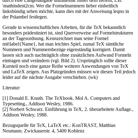
durch eine Längenangabe unmittelbar hinter dem Befehl, z.B.
\mathindent2cm. Wer die Formelnummern lieber einheitlich
linksbündig sehen möchte, kann dies mit der Anweisung leqno in
der Präambel festlegen.
Gerade in wissenschaftlichen Arbeiten, für die TeX bekanntlich
besonders prädestiniert ist, sind Querverweise auf Formelstrukturen
an der Tagesordnung. Kennzeichnet man seine Formel
mit\label{Name}, hat man leichtes Spiel, zumal TeX sämtliche
Nummern und Nummernbezüge eigenständig korrigiert. Damit
lassen sich auch nachträglich ohne zusätzlichen Aufwand Formeln
eintragen und verändern (vgl. Bild 2). Ursprünglich sollte dieser
Kursteil noch eine ganze Reihe weiterer Anwendungen von TeX
und LaTeX zeigen. Aus Platzgründen müssen wir diesen Teil jedoch
leider auf die nächste Ausgabe verschieben. (wk)
Literatur:
[1] Donald E. Knuth. The TeXbook. Mol A. Computers and
Typesetting., Addison Wesley, 1986.
[2] Norbert Schwarz. Einführung in TeX, 2. überarbeitete Auflage.,
Addison Wesley, 1988.
Bezugsquelle für TeX, LaTeX etc.: KonTRAST, Matthias
Neumann. Zwickauerstr. 4, 5400 Koblenz