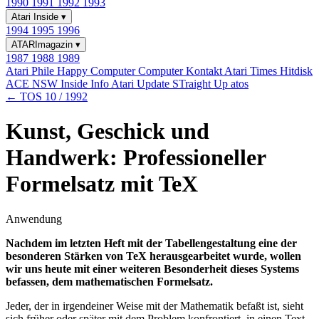
1990
1991
1992
1993
Atari Inside
▾
1994
1995
1996
ATARImagazin
▾
1987
1988
1989
Atari Phile
Happy Computer
Computer Kontakt
Atari Times
Hitdisk
ACE NSW Inside Info
Atari Update
STraight Up
atos
← TOS 10 / 1992
Kunst, Geschick und
Handwerk: Professioneller
Formelsatz mit TeX
Anwendung
Nachdem im letzten Heft mit der Tabellengestaltung eine der
besonderen Stärken von TeX herausgearbeitet wurde, wollen
wir uns heute mit einer weiteren Besonderheit dieses Systems
befassen, dem mathematischen Formelsatz.
Jeder, der in irgendeiner Weise mit der Mathematik befaßt ist, sieht
sich früher oder später mit dem Problem konfrontiert, in einen Text