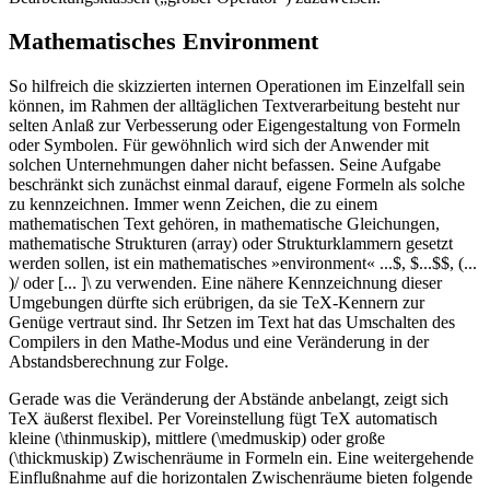
Mathematisches Environment
So hilfreich die skizzierten internen Operationen im Einzelfall sein
können, im Rahmen der alltäglichen Textverarbeitung besteht nur
selten Anlaß zur Verbesserung oder Eigengestaltung von Formeln
oder Symbolen. Für gewöhnlich wird sich der Anwender mit
solchen Unternehmungen daher nicht befassen. Seine Aufgabe
beschränkt sich zunächst einmal darauf, eigene Formeln als solche
zu kennzeichnen. Immer wenn Zeichen, die zu einem
mathematischen Text gehören, in mathematische Gleichungen,
mathematische Strukturen (array) oder Strukturklammern gesetzt
werden sollen, ist ein mathematisches »environment« ...$, $...$$, (...
)/ oder [... ]\ zu verwenden. Eine nähere Kennzeichnung dieser
Umgebungen dürfte sich erübrigen, da sie TeX-Kennern zur
Genüge vertraut sind. Ihr Setzen im Text hat das Umschalten des
Compilers in den Mathe-Modus und eine Veränderung in der
Abstandsberechnung zur Folge.
Gerade was die Veränderung der Abstände anbelangt, zeigt sich
TeX äußerst flexibel. Per Voreinstellung fügt TeX automatisch
kleine (\thinmuskip), mittlere (\medmuskip) oder große
(\thickmuskip) Zwischenräume in Formeln ein. Eine weitergehende
Einflußnahme auf die horizontalen Zwischenräume bieten folgende