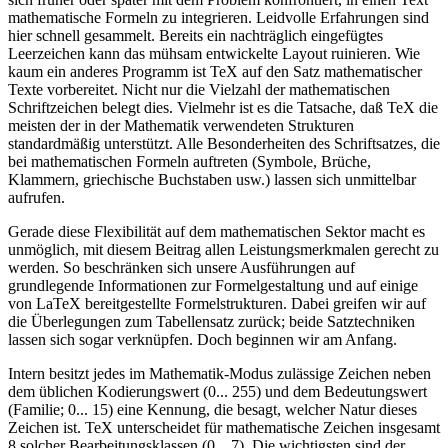
mathematische Formeln zu integrieren. Leidvolle Erfahrungen sind
hier schnell gesammelt. Bereits ein nachträglich eingefügtes
Leerzeichen kann das mühsam entwickelte Layout ruinieren. Wie
kaum ein anderes Programm ist TeX auf den Satz mathematischer
Texte vorbereitet. Nicht nur die Vielzahl der mathematischen
Schriftzeichen belegt dies. Vielmehr ist es die Tatsache, daß TeX die
meisten der in der Mathematik verwendeten Strukturen
standardmäßig unterstützt. Alle Besonderheiten des Schriftsatzes, die
bei mathematischen Formeln auftreten (Symbole, Brüche,
Klammern, griechische Buchstaben usw.) lassen sich unmittelbar
aufrufen.
Gerade diese Flexibilität auf dem mathematischen Sektor macht es
unmöglich, mit diesem Beitrag allen Leistungsmerkmalen gerecht zu
werden. So beschränken sich unsere Ausführungen auf
grundlegende Informationen zur Formelgestaltung und auf einige
von LaTeX bereitgestellte Formelstrukturen. Dabei greifen wir auf
die Überlegungen zum Tabellensatz zurück; beide Satztechniken
lassen sich sogar verknüpfen. Doch beginnen wir am Anfang.
Intern besitzt jedes im Mathematik-Modus zulässige Zeichen neben
dem üblichen Kodierungswert (0... 255) und dem Bedeutungswert
(Familie; 0... 15) eine Kennung, die besagt, welcher Natur dieses
Zeichen ist. TeX unterscheidet für mathematische Zeichen insgesamt
8 solcher Bearbeitungsklassen (0... 7). Die wichtigsten sind der