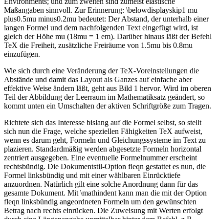
Environments; und zum zweiten sind zumeist elastische
Maßangaben sinnvoll. Zur Erinnerung: \belowdisplayskip1 mu
plus0.5mu minus0.2mu bedeutet: Der Abstand, der unterhalb einer
langen Formel und dem nachfolgenden Text eingefügt wird, ist
gleich der Höhe mu (18mu = 1 em). Darüber hinaus läßt der Befehl
TeX die Freiheit, zusätzliche Freiräume von 1.5mu bis 0.8mu
einzufügen.
Wie sich durch eine Veränderung der TeX-Voreinstellungen die
Abstände und damit das Layout als Ganzes auf einfache aber
effektive Weise ändern läßt, geht aus Bild 1 hervor. Wird im oberen
Teil der Abbildung der Leerraum im Mathematiksatz geändert, so
kommt unten ein Umschalten der aktiven Schriftgröße zum Tragen.
Richtete sich das Interesse bislang auf die Formel selbst, so stellt
sich nun die Frage, welche speziellen Fähigkeiten TeX aufweist,
wenn es darum geht, Formeln und Gleichungssysteme im Text zu
plazieren. Standardmäßig werden abgesetzte Formeln horizontal
zentriert ausgegeben. Eine eventuelle Formelnummer erscheint
rechtsbündig. Die Dokumentstil-Option fleqn gestattet es nun, die
Formel linksbündig und mit einer wählbaren Einrücktiefe
anzuordnen. Natürlich gilt eine solche Anordnung dann für das
gesamte Dokument. Mit \mathindent kann man die mit der Option
fleqn linksbündig angeordneten Formeln um den gewünschten
Betrag nach rechts einrücken. Die Zuweisung mit Werten erfolgt