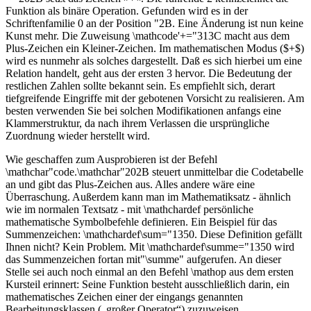
Funktion als binäre Operation. Gefunden wird es in der
Schriftenfamilie 0 an der Position "2B. Eine Änderung ist nun keine
Kunst mehr. Die Zuweisung \mathcode'+="313C macht aus dem
Plus-Zeichen ein Kleiner-Zeichen. Im mathematischen Modus ($+$)
wird es nunmehr als solches dargestellt. Daß es sich hierbei um eine
Relation handelt, geht aus der ersten 3 hervor. Die Bedeutung der
restlichen Zahlen sollte bekannt sein. Es empfiehlt sich, derart
tiefgreifende Eingriffe mit der gebotenen Vorsicht zu realisieren. Am
besten verwenden Sie bei solchen Modifikationen anfangs eine
Klammerstruktur, da nach ihrem Verlassen die ursprüngliche
Zuordnung wieder herstellt wird.
Wie geschaffen zum Ausprobieren ist der Befehl
\mathchar"code.\mathchar"202B steuert unmittelbar die Codetabelle
an und gibt das Plus-Zeichen aus. Alles andere wäre eine
Überraschung. Außerdem kann man im Mathematiksatz - ähnlich
wie im normalen Textsatz - mit \mathchardef persönliche
mathematische Symbolbefehle definieren. Ein Beispiel für das
Summenzeichen: \mathchardef\sum="1350. Diese Definition gefällt
Ihnen nicht? Kein Problem. Mit \mathchardef\summe="1350 wird
das Summenzeichen fortan mit"\summe" aufgerufen. An dieser
Stelle sei auch noch einmal an den Befehl \mathop aus dem ersten
Kursteil erinnert: Seine Funktion besteht ausschließlich darin, ein
mathematisches Zeichen einer der eingangs genannten
Bearbeitungsklassen („großer Operator“) zuzuweisen.