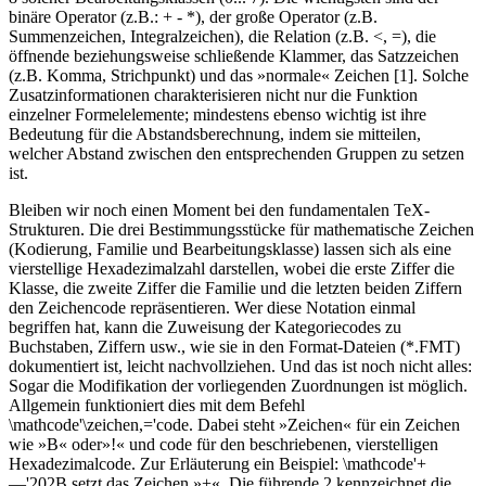
binäre Operator (z.B.: + - *), der große Operator (z.B.
Summenzeichen, Integralzeichen), die Relation (z.B. <, =), die
öffnende beziehungsweise schließende Klammer, das Satzzeichen
(z.B. Komma, Strichpunkt) und das »normale« Zeichen [1]. Solche
Zusatzinformationen charakterisieren nicht nur die Funktion
einzelner Formelelemente; mindestens ebenso wichtig ist ihre
Bedeutung für die Abstandsberechnung, indem sie mitteilen,
welcher Abstand zwischen den entsprechenden Gruppen zu setzen
ist.
Bleiben wir noch einen Moment bei den fundamentalen TeX-
Strukturen. Die drei Bestimmungsstücke für mathematische Zeichen
(Kodierung, Familie und Bearbeitungsklasse) lassen sich als eine
vierstellige Hexadezimalzahl darstellen, wobei die erste Ziffer die
Klasse, die zweite Ziffer die Familie und die letzten beiden Ziffern
den Zeichencode repräsentieren. Wer diese Notation einmal
begriffen hat, kann die Zuweisung der Kategoriecodes zu
Buchstaben, Ziffern usw., wie sie in den Format-Dateien (*.FMT)
dokumentiert ist, leicht nachvollziehen. Und das ist noch nicht alles:
Sogar die Modifikation der vorliegenden Zuordnungen ist möglich.
Allgemein funktioniert dies mit dem Befehl
\mathcode'\zeichen,='code. Dabei steht »Zeichen« für ein Zeichen
wie »B« oder»!« und code für den beschriebenen, vierstelligen
Hexadezimalcode. Zur Erläuterung ein Beispiel: \mathcode'+
—'202B setzt das Zeichen »+«. Die führende 2 kennzeichnet die