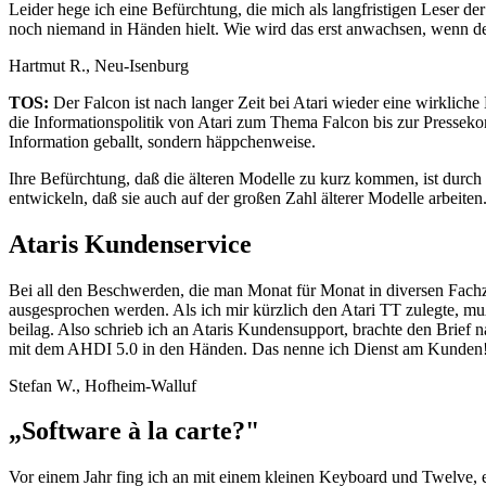
Leider hege ich eine Befürchtung, die mich als langfristigen Leser de
noch niemand in Händen hielt. Wie wird das erst anwachsen, wenn der
Hartmut R., Neu-Isenburg
TOS:
Der Falcon ist nach langer Zeit bei Atari wieder eine wirklic
die Informationspolitik von Atari zum Thema Falcon bis zur Pressekonf
Information geballt, sondern häppchenweise.
Ihre Befürchtung, daß die älteren Modelle zu kurz kommen, ist durch
entwickeln, daß sie auch auf der großen Zahl älterer Modelle arbeiten
Ataris Kundenservice
Bei all den Beschwerden, die man Monat für Monat in diversen Fachze
ausgesprochen werden. Als ich mir kürzlich den Atari TT zulegte, mu
beilag. Also schrieb ich an Ataris Kundensupport, brachte den Brief 
mit dem AHDI 5.0 in den Händen. Das nenne ich Dienst am Kunden
Stefan W., Hofheim-Walluf
„Software à la carte?"
Vor einem Jahr fing ich an mit einem kleinen Keyboard und Twelve, e