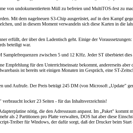
mme von undokumentiertem Müll zu befreien und MultiTOS-fest zu ma
werden. Mit dem nagelneuen S3-Chip ausgerüstet, auf in den Kampf geg
elchen, und in diesem Moment verwandeln sich diese Karten in die lah
r erfüllt, der über den Ladentisch geht. Einige der Voraussetzungen
ds beteiligt war.
DM Samplefrequenzen zwischen 5 und 12 KHz. Jeder ST überbietet dies 
e Empfehlung für den Unterrichtseinsatz bekommt, andererseits aber d
arebasis ist bereits seit einigen Monaten im Gespräch, eine ST-Zeitsch
und Aufrufe. Der Preis beträgt 245 DM (von Microsoft „Update" genan
erbraucht locker 23 Seiten - für das Inhaltsverzeichnis!
ne Adapterplatine nötig, die den Adressraum anpasst. Im „Paket" komm
hr als 2 Partitionen pro Platte verwalten, DOS hat aber diese Einsc
stscript-Treiber für Windows, der dafür sorgt, daß der Drucker beim St