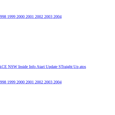
1998
1999
2000
2001
2002
2003
2004
ACE NSW Inside Info
Atari Update
STraight Up
atos
1998
1999
2000
2001
2002
2003
2004