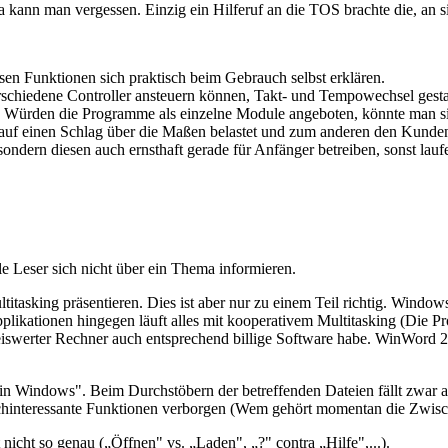
kann man vergessen. Einzig ein Hilferuf an die TOS brachte die, an s
sen Funktionen sich praktisch beim Gebrauch selbst erklären.
erschiedene Controller ansteuern können, Takt- und Tempowechsel gesta
n. Würden die Programme als einzelne Module angeboten, könnte man si
auf einen Schlag über die Maßen belastet und zum anderen den Kunden
sondern diesen auch ernsthaft gerade für Anfänger betreiben, sonst lau
le Leser sich nicht über ein Thema informieren.
itasking präsentieren. Dies ist aber nur zu einem Teil richtig. Wind
likationen hingegen läuft alles mit kooperativem Multitasking (Die P
iswerter Rechner auch entsprechend billige Software habe. WinWord 2.
 in Windows". Beim Durchstöbern der betreffenden Dateien fällt zwar 
hochinteressante Funktionen verborgen (Wem gehört momentan die Zwis
icht so genau („Öffnen" vs. „Laden", „?" contra „Hilfe",...).