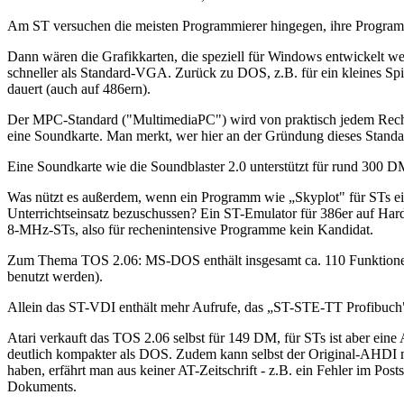
Am ST versuchen die meisten Programmierer hingegen, ihre Progra
Dann wären die Grafikkarten, die speziell für Windows entwickelt 
schneller als Standard-VGA. Zurück zu DOS, z.B. für ein kleines Spi
dauert (auch auf 486ern).
Der MPC-Standard ("MultimediaPC") wird von praktisch jedem Rechne
eine Soundkarte. Man merkt, wer hier an der Gründung dieses Standar
Eine Soundkarte wie die Soundblaster 2.0 unterstützt für rund 300 
Was nützt es außerdem, wenn ein Programm wie „Skyplot" für STs ein
Unterrichtseinsatz bezuschussen? Ein ST-Emulator für 386er auf Hardw
8-MHz-STs, also für rechenintensive Programme kein Kandidat.
Zum Thema TOS 2.06: MS-DOS enthält insgesamt ca. 110 Funktionen 
benutzt werden).
Allein das ST-VDI enthält mehr Aufrufe, das „ST-STE-TT Profibuch" v
Atari verkauft das TOS 2.06 selbst für 149 DM, für STs ist aber ei
deutlich kompakter als DOS. Zudem kann selbst der Original-AHDI me
haben, erfährt man aus keiner AT-Zeitschrift - z.B. ein Fehler im Po
Dokuments.