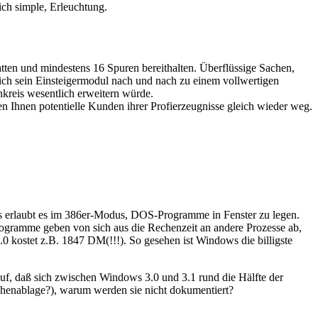
ich simple, Erleuchtung.
tten und mindestens 16 Spuren bereithalten. Überflüssige Sachen,
ch sein Einsteigermodul nach und nach zu einem vollwertigen
kreis wesentlich erweitern würde.
fen Ihnen potentielle Kunden ihrer Profierzeugnisse gleich wieder weg.
ows erlaubt es im 386er-Modus, DOS-Programme in Fenster zu legen.
rogramme geben von sich aus die Rechenzeit an andere Prozesse ab,
0 kostet z.B. 1847 DM(!!!). So gesehen ist Windows die billigste
auf, daß sich zwischen Windows 3.0 und 3.1 rund die Hälfte der
chenablage?), warum werden sie nicht dokumentiert?