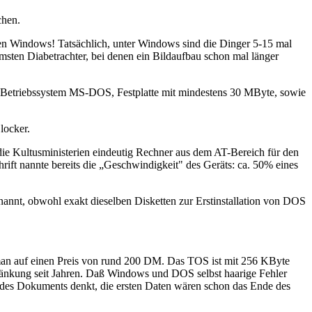
chen.
en Windows! Tatsächlich, unter Windows sind die Dinger 5-15 mal
msten Diabetrachter, bei denen ein Bildaufbau schon mal länger
: Betriebssystem MS-DOS, Festplatte mit mindestens 30 MByte, sowie
locker.
ie Kultusministerien eindeutig Rechner aus dem AT-Bereich für den
rift nannte bereits die „Geschwindigkeit" des Geräts: ca. 50% eines
nt, obwohl exakt dieselben Disketten zur Erstinstallation von DOS
t man auf einen Preis von rund 200 DM. Das TOS ist mit 256 KByte
hränkung seit Jahren. Daß Windows und DOS selbst haarige Fehler
art des Dokuments denkt, die ersten Daten wären schon das Ende des