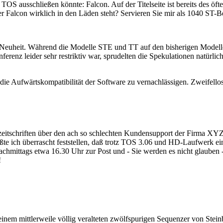
r TOS ausschließen könnte: Falcon. Auf der Titelseite ist bereits des ö
 Falcon wirklich in den Läden steht? Servieren Sie mir als 1040 ST-Be
he Neuheit. Während die Modelle STE und TT auf den bisherigen Modell
erenz leider sehr restriktiv war, sprudelten die Spekulationen natürli
 die Aufwärtskompatibilität der Software zu vernachlässigen. Zweifell
.
itschriften über den ach so schlechten Kundensupport der Firma XYZ l
ßte ich überrascht feststellen, daß trotz TOS 3.06 und HD-Laufwerk e
nachmittags etwa 16.30 Uhr zur Post und - Sie werden es nicht glauben 
!
inem mittlerweile völlig veralteten zwölfspurigen Sequenzer von Stein