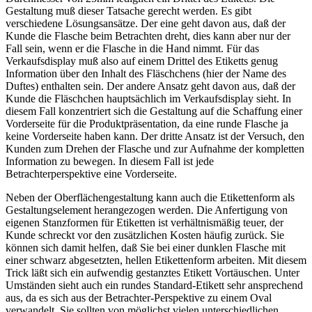
Gestaltung muß dieser Tatsache gerecht werden. Es gibt
verschiedene Lösungsansätze. Der eine geht davon aus, daß der
Kunde die Flasche beim Betrachten dreht, dies kann aber nur der
Fall sein, wenn er die Flasche in die Hand nimmt. Für das
Verkaufsdisplay muß also auf einem Drittel des Etiketts genug
Information über den Inhalt des Fläschchens (hier der Name des
Duftes) enthalten sein. Der andere Ansatz geht davon aus, daß der
Kunde die Fläschchen hauptsächlich im Verkaufsdisplay sieht. In
diesem Fall konzentriert sich die Gestaltung auf die Schaffung einer
Vorderseite für die Produktpräsentation, da eine runde Flasche ja
keine Vorderseite haben kann. Der dritte Ansatz ist der Versuch, den
Kunden zum Drehen der Flasche und zur Aufnahme der kompletten
Information zu bewegen. In diesem Fall ist jede
Betrachterperspektive eine Vorderseite.
Neben der Oberflächengestaltung kann auch die Etikettenform als
Gestaltungselement herangezogen werden. Die Anfertigung von
eigenen Stanzformen für Etiketten ist verhältnismäßig teuer, der
Kunde schreckt vor den zusätzlichen Kosten häufig zurück. Sie
können sich damit helfen, daß Sie bei einer dunklen Flasche mit
einer schwarz abgesetzten, hellen Etikettenform arbeiten. Mit diesem
Trick läßt sich ein aufwendig gestanztes Etikett Vortäuschen. Unter
Umständen sieht auch ein rundes Standard-Etikett sehr ansprechend
aus, da es sich aus der Betrachter-Perspektive zu einem Oval
verwandelt. Sie sollten von möglichst vielen unterschiedlichen