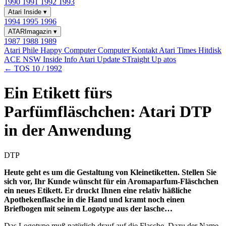
1990
1991
1992
1993
Atari Inside
▾
1994
1995
1996
ATARImagazin
▾
1987
1988
1989
Atari Phile
Happy Computer
Computer Kontakt
Atari Times
Hitdisk
ACE NSW Inside Info
Atari Update
STraight Up
atos
← TOS 10 / 1992
Ein Etikett fürs
Parfümfläschchen: Atari DTP
in der Anwendung
DTP
Heute geht es um die Gestaltung von Kleinetiketten. Stellen Sie
sich vor, Ihr Kunde wünscht für ein Aromaparfum-Fläschchen
ein neues Etikett. Er druckt Ihnen eine relativ häßliche
Apothekenflasche in die Hand und kramt noch einen
Briefbogen mit seinem Logotype aus der lasche…
Das Logotype muß natürlich drauf auf die Flasche. Dazu der Name