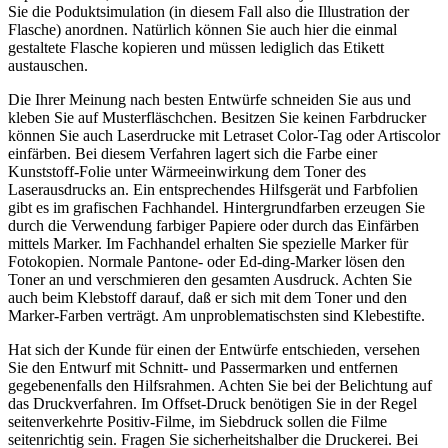
Sie die Poduktsimulation (in diesem Fall also die Illustration der
Flasche) anordnen. Natürlich können Sie auch hier die einmal
gestaltete Flasche kopieren und müssen lediglich das Etikett
austauschen.
Die Ihrer Meinung nach besten Entwürfe schneiden Sie aus und
kleben Sie auf Musterfläschchen. Besitzen Sie keinen Farbdrucker
können Sie auch Laserdrucke mit Letraset Color-Tag oder Artiscolor
einfärben. Bei diesem Verfahren lagert sich die Farbe einer
Kunststoff-Folie unter Wärmeeinwirkung dem Toner des
Laserausdrucks an. Ein entsprechendes Hilfsgerät und Farbfolien
gibt es im grafischen Fachhandel. Hintergrundfarben erzeugen Sie
durch die Verwendung farbiger Papiere oder durch das Einfärben
mittels Marker. Im Fachhandel erhalten Sie spezielle Marker für
Fotokopien. Normale Pantone- oder Ed-ding-Marker lösen den
Toner an und verschmieren den gesamten Ausdruck. Achten Sie
auch beim Klebstoff darauf, daß er sich mit dem Toner und den
Marker-Farben verträgt. Am unproblematischsten sind Klebestifte.
Hat sich der Kunde für einen der Entwürfe entschieden, versehen
Sie den Entwurf mit Schnitt- und Passermarken und entfernen
gegebenenfalls den Hilfsrahmen. Achten Sie bei der Belichtung auf
das Druckverfahren. Im Offset-Druck benötigen Sie in der Regel
seitenverkehrte Positiv-Filme, im Siebdruck sollen die Filme
seitenrichtig sein. Fragen Sie sicherheitshalber die Druckerei. Bei