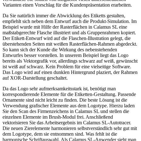
Varianten einen Vorschlag für die Kundenpräsentation erarbeiten.
Da Sie natürlich immer die Abwicklung des Etiketts gestalten,
empfiehlt sich neben dem Entwurf auch die Produkt-Simulation. Im
Beispiel wurde mit Hilfe der Rasterflächen in Calamus SL eine
maßstabgerechte Flasche illustriert und als Gruppenrahmen kopiert.
Der Etikett-Entwurf wird auf die Flaschen-Illustration gelegt, die
überstehenden Seiten mit weißen Rasterflächen-Rahmen abgedeckt.
So kann sich der Kunde die Wirkung des nebenstehenden
Entwurfes besser vorstellen. In unserem Beispiel liegt das Logo
bereits als Vektorgrafik vor, allerdings schwarz auf weiß, gewünscht
ist weiß auf schwarz. Kein Problem für eine vielseitige Software.
Das Logo wird auf einen dunklen Hintergrund plaziert, der Rahmen
auf XOR-Darstellung geschaltet.
Da das Logo sehr aufmerksamkeitsstark ist, benötigt man
korrespondierende Elemente für die Etiketten-Gestaltung. Passende
Ornamente sind nicht leicht zu finden. Die beste Lösung ist die
Verwendung grafischer Elemente aus dem Logotype. Hierzu laden
Sie den Scan des Firmenzeichens in Calamus SL und stellen die
einzelnen Elemente im Brush-Modul frei. Anschließend
vektorisieren Sie das Arbeitsergebnis im Calamus SL-Autotracer.
Die neuen Zierelemente harmonieren selbstverständlich sehr gut mit
dem Logotype, dem sie entnommen sind. Was fehlt ist die
harmonische Schriftauswahl. Als Calamus SL-Anwender sieht man