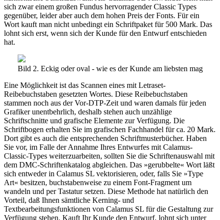
sich zwar einem großen Fundus hervorragender Classic Types
gegenüber, leider aber auch dem hohen Preis der Fonts. Für ein
Wort kauft man nicht unbedingt ein Schriftpaket für 500 Mark. Das
lohnt sich erst, wenn sich der Kunde für den Entwurf entschieden
hat.
Bild 2. Eckig oder oval - wie es der Kunde am liebsten mag
Eine Möglichkeit ist das Scannen eines mit Letraset-
Reibebuchstaben gesetzten Wortes. Diese Reibebuchstaben
stammen noch aus der Vor-DTP-Zeit und waren damals für jeden
Grafiker unentbehrlich, deshalb stehen auch unzählige
Schriftschnitte und grafische Elemente zur Verfügung. Die
Schriftbogen erhalten Sie im grafischen Fachhandel für ca. 20 Mark.
Dort gibt es auch die entsprechenden Schriftmusterbücher. Haben
Sie vor, im Falle der Annahme Ihres Entwurfes mit Calamus-
Classic-Types weiterzuarbeiten, sollten Sie die Schriftenauswahl mit
dem DMC-Schriftenkatalog abgleichen. Das »gerubbelte« Wort läßt
sich entweder in Calamus SL vektorisieren, oder, falls Sie »Type
Art« besitzen, buchstabenweise zu einem Font-Fragment um
wandeln und per Tastatur setzen. Diese Methode hat natürlich den
Vorteil, daß Ihnen sämtliche Kerning- und
Textbearbeitungsfunktionen von Calamus SL für die Gestaltung zur
Verfügung stehen. Kauft Ihr Kunde den Entwurf, lohnt sich unter