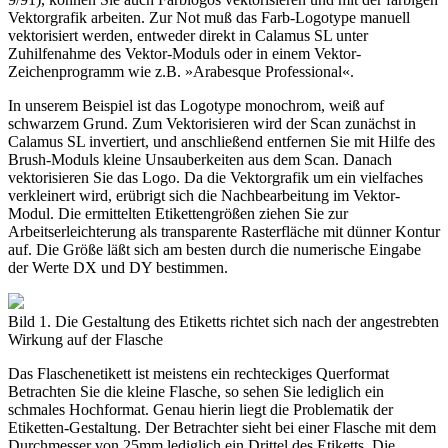
Vektorgrafik arbeiten. Zur Not muß das Farb-Logotype manuell
vektorisiert werden, entweder direkt in Calamus SL unter
Zuhilfenahme des Vektor-Moduls oder in einem Vektor-
Zeichenprogramm wie z.B. »Arabesque Professional«.
In unserem Beispiel ist das Logotype monochrom, weiß auf
schwarzem Grund. Zum Vektorisieren wird der Scan zunächst in
Calamus SL invertiert, und anschließend entfernen Sie mit Hilfe des
Brush-Moduls kleine Unsauberkeiten aus dem Scan. Danach
vektorisieren Sie das Logo. Da die Vektorgrafik um ein vielfaches
verkleinert wird, erübrigt sich die Nachbearbeitung im Vektor-
Modul. Die ermittelten Etikettengrößen ziehen Sie zur
Arbeitserleichterung als transparente Rasterfläche mit dünner Kontur
auf. Die Größe läßt sich am besten durch die numerische Eingabe
der Werte DX und DY bestimmen.
Bild 1. Die Gestaltung des Etiketts richtet sich nach der angestrebten
Wirkung auf der Flasche
Das Flaschenetikett ist meistens ein rechteckiges Querformat
Betrachten Sie die kleine Flasche, so sehen Sie lediglich ein
schmales Hochformat. Genau hierin liegt die Problematik der
Etiketten-Gestaltung. Der Betrachter sieht bei einer Flasche mit dem
Durchmesser von 25mm lediglich ein Drittel des Etiketts. Die