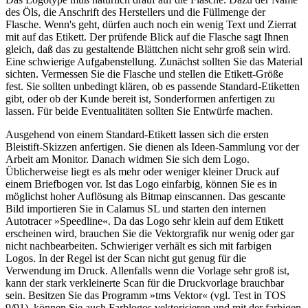
des Öls, die Anschrift des Herstellers und die Füllmenge der
Flasche. Wenn's geht, dürfen auch noch ein wenig Text und Zierrat
mit auf das Etikett. Der prüfende Blick auf die Flasche sagt Ihnen
gleich, daß das zu gestaltende Blättchen nicht sehr groß sein wird.
Eine schwierige Aufgabenstellung. Zunächst sollten Sie das Material
sichten. Vermessen Sie die Flasche und stellen die Etikett-Größe
fest. Sie sollten unbedingt klären, ob es passende Standard-Etiketten
gibt, oder ob der Kunde bereit ist, Sonderformen anfertigen zu
lassen. Für beide Eventualitäten sollten Sie Entwürfe machen.
Ausgehend von einem Standard-Etikett lassen sich die ersten
Bleistift-Skizzen anfertigen. Sie dienen als Ideen-Sammlung vor der
Arbeit am Monitor. Danach widmen Sie sich dem Logo.
Üblicherweise liegt es als mehr oder weniger kleiner Druck auf
einem Briefbogen vor. Ist das Logo einfarbig, können Sie es in
möglichst hoher Auflösung als Bitmap einscannen. Das gescante
Bild importieren Sie in Calamus SL und starten den internen
Autotracer »Speedline«. Da das Logo sehr klein auf dem Etikett
erscheinen wird, brauchen Sie die Vektorgrafik nur wenig oder gar
nicht nachbearbeiten. Schwieriger verhält es sich mit farbigen
Logos. In der Regel ist der Scan nicht gut genug für die
Verwendung im Druck. Allenfalls wenn die Vorlage sehr groß ist,
kann der stark verkleinerte Scan für die Druckvorlage brauchbar
sein. Besitzen Sie das Programm »tms Vektor« (vgl. Test in TOS
9/91), können Sie auch Farblogos vektorisieren und mit der farbigen