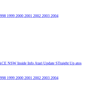
1998
1999
2000
2001
2002
2003
2004
ACE NSW Inside Info
Atari Update
STraight Up
atos
1998
1999
2000
2001
2002
2003
2004