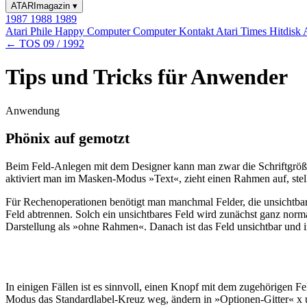
ATARImagazin
▾
1987
1988
1989
Atari Phile
Happy Computer
Computer Kontakt
Atari Times
Hitdisk
← TOS 09 / 1992
Tips und Tricks für Anwender
Anwendung
Phönix auf gemotzt
Beim Feld-Anlegen mit dem Designer kann man zwar die Schriftgröße, n
aktiviert man im Masken-Modus »Text«, zieht einen Rahmen auf, stellt
Für Rechenoperationen benötigt man manchmal Felder, die unsichtbar
Feld abtrennen. Solch ein unsichtbares Feld wird zunächst ganz nor
Darstellung als »ohne Rahmen«. Danach ist das Feld unsichtbar und in
In einigen Fällen ist es sinnvoll, einen Knopf mit dem zugehörigen 
Modus das Standardlabel-Kreuz weg, ändern in »Optionen-Gitter« x u