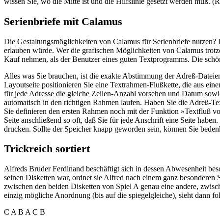
wissen Sie, wo die Mitte ist und die Hilfslinie gesetzt werden muß.
Serienbriefe mit Calamus
Die Gestaltungsmöglichkeiten von Calamus für Serienbriefe nutzen? 
erlauben würde. Wer die grafischen Möglichkeiten von Calamus trotz
Kauf nehmen, als der Benutzer eines guten Textprogramms. Die schö
Alles was Sie brauchen, ist die exakte Abstimmung der Adreß-Dateien
Layoutseite positionieren Sie eine Textrahmen-Flußkette, die aus ei
für jede Adresse die gleiche Zeilen-Anzahl vorsehen und Datum sowi
automatisch in den richtigen Rahmen laufen. Haben Sie die Adreß-Tex
Sie definieren den ersten Rahmen noch mit der Funktion »Textfluß vo
Seite anschließend so oft, daß Sie für jede Anschrift eine Seite ha
drucken. Sollte der Speicher knapp geworden sein, können Sie bede
Trickreich sortiert
Alfreds Bruder Ferdinand beschäftigt sich in dessen Abwesenheit bes
seinen Disketten war, ordnet sie Alfred nach einem ganz besonderen Sc
zwischen den beiden Disketten von Spiel A genau eine andere, zwisc
einzig mögliche Anordnung (bis auf die spiegelgleiche), sieht dann f
C A B A C B