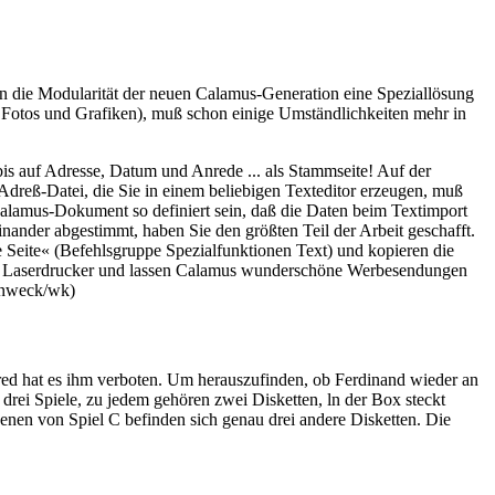
nn die Modularität der neuen Calamus-Generation eine Speziallösung
 Fotos und Grafiken), muß schon einige Umständlichkeiten mehr in
bis auf Adresse, Datum und Anrede ... als Stammseite! Auf der
Adreß-Datei, die Sie in einem beliebigen Texteditor erzeugen, muß
alamus-Dokument so definiert sein, daß die Daten beim Textimport
nander abgestimmt, haben Sie den größten Teil der Arbeit geschafft.
 Seite« (Befehlsgruppe Spezialfunktionen Text) und kopieren die
Ihren Laserdrucker und lassen Calamus wunderschöne Werbesendungen
genweck/wk)
fred hat es ihm verboten. Um herauszufinden, ob Ferdinand wieder an
 drei Spiele, zu jedem gehören zwei Disketten, ln der Box steckt
enen von Spiel C befinden sich genau drei andere Disketten. Die