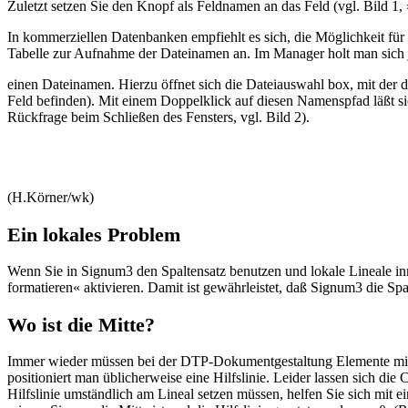
Zuletzt setzen Sie den Knopf als Feldnamen an das Feld (vgl. Bild 1, 
In kommerziellen Datenbanken empfiehlt es sich, die Möglichkeit fü
Tabelle zur Aufnahme der Dateinamen an. Im Manager holt man sich j
einen Dateinamen. Hierzu öffnet sich die Dateiauswahl box, mit der 
Feld befinden). Mit einem Doppelklick auf diesen Namenspfad läßt s
Rückfrage beim Schließen des Fensters, vgl. Bild 2).
(H.Körner/wk)
Ein lokales Problem
Wenn Sie in Signum3 den Spaltensatz benutzen und lokale Lineale in
formatieren« aktivieren. Damit ist gewährleistet, daß Signum3 die Spa
Wo ist die Mitte?
Immer wieder müssen bei der DTP-Dokumentgestaltung Elemente mittig 
positioniert man üblicherweise eine Hilfslinie. Leider lassen sich di
Hilfslinie umständlich am Lineal setzen müssen, helfen Sie sich mit