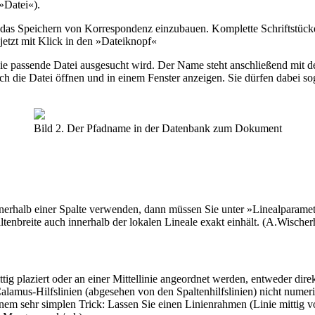
»Datei«).
r das Speichern von Korrespondenz einzubauen. Komplette Schriftstück
etzt mit Klick in den »Dateiknopf«
die passende Datei ausgesucht wird. Der Name steht anschließend mit 
ich die Datei öffnen und in einem Fenster anzeigen. Sie dürfen dabei 
Bild 2. Der Pfadname in der Datenbank zum Dokument
nerhalb einer Spalte verwenden, dann müssen Sie unter »Linealparamet
ltenbreite auch innerhalb der lokalen Lineale exakt einhält. (A.Wische
plaziert oder an einer Mittellinie angeordnet werden, entweder direkt
e Calamus-Hilfslinien (abgesehen von den Spaltenhilfslinien) nicht nume
 einem sehr simplen Trick: Lassen Sie einen Linienrahmen (Linie mitt