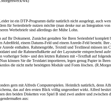
 (R.Morgenweck/wk)
Leider ist ein DTP-Programm dafür natürlich nicht ausgelegt, auch we
dem für Serienbriefe nutzen möchte (man denke nur an Integration von
neren Werbebriefe sind allerdings der Mühe Lohn.
 auf Ihr Dokument. Zunächst gestalten Sie Ihren Serienbrief komplett 
nem Adreßfeld, einem Datums-Feld und einem Anrede-Feld besteht. Ihre 
e Anrede enthalten. Rahmengröße, Textstil und Textlineal müssen im C
tdatei und die Rahmenflußkette auf der Layoutseite entsprechend aufei
n vorheriger Seite« und den letzten Rahmen mit »Textfluß auf folgende
ben. Nun können Sie die Textdatei importieren, legen genug Papier in 
nkenlos die nicht mehr benötigten Module und Fonts löschen. (R.Mor
onders gern mit Alfreds Computerspielen. Heimlich natürlich, denn Al
hema, das auf den ersten Blick völlig ungeordnet wirkt. Alfred besitzt
hen den beiden Disketten von Spiel B sind zwei andere und zwischen d
olgendermaßen aus: