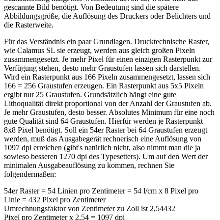
gescannte Bild benötigt. Von Bedeutung sind die spätere
Abbildungsgröße, die Auflösung des Druckers oder Belichters und
die Rasterweite.
Für das Verständnis ein paar Grundlagen. Drucktechnische Raster,
wie Calamus SL sie erzeugt, werden aus gleich großen Pixeln
zusammengesetzt. Je mehr Pixel für einen einzigen Rasterpunkt zur
Verfügung stehen, desto mehr Graustufen lassen sich darstellen.
Wird ein Rasterpunkt aus 166 Pixeln zusammengesetzt, lassen sich
166 = 256 Graustufen erzeugen. Ein Rasterpunkt aus 5x5 Pixeln
ergibt nur 25 Graustufen. Grundsätzlich hängt eine gute
Lithoqualität direkt proportional von der Anzahl der Graustufen ab.
Je mehr Graustufen, desto besser. Absolutes Minimum für eine noch
gute Qualität sind 64 Graustufen. Hierfür werden je Rasterpunkt
8x8 Pixel benötigt. Soll ein 54er Raster bei 64 Graustufen erzeugt
werden, muß das Ausgabegerät rechnerisch eine Auflösung von
1097 dpi erreichen (gibt's natürlich nicht, also nimmt man die ja
sowieso besseren 1270 dpi des Typesetters). Um auf den Wert der
minimalen Ausgabeauflösung zu kommen, rechnen Sie
folgendermaßen:
54er Raster = 54 Linien pro Zentimeter = 54 l/cm x 8 Pixel pro
Linie = 432 Pixel pro Zentimeter
Umrechnungsfaktor von Zentimeter zu Zoll ist 2,54432
Pixel pro Zentimeter x 2,54 = 1097 dpi