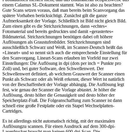
einem Calamus SL-Dokument stammt. Was ist also zu beachten?
Gute Scans setzen voraus, daß man bereits beim Scanvorgang das
spätere Vorhaben berücksichtigt. Zunächst gilt die ganze
Aufmerksamkeit der Vorlage. Schließlich ist Bild nicht gleich Bild.
Zum einen gibt es die Strichzeichnungen, dann »echtes«
Fotomaterial und bereits gedrucktes und damit »gerastertes«
Bildmaterial. Strichzeichnungen benötigen dabei oft höhere
Auflösungen als Graustufenbilder. Strichzeichnungen sind
ausschließlich Schwarz und Weiß, im Scanner-Deutsch heißt das
»Lineart« und so nennt sich auch die entsprechende Einstellung für
den Scanvorgang. Lineart-Scans erlauben im Vorfeld nur zwei
Einstellungen: Die Auflösung in dpi (dots per inch = Punkte pro
Zoll) und, bei guter Software, den Schwellenwert. Der
Schwellenwert definiert, ab welchem Grauwert der Scanner einen
Punkt als Schwarz oder als Weiß erkennt, dieser Wert ist natürlich
von der Beschaffenheit der Vorlage abhängig. Die Auflösung legt
fest, wie genau der Scanner die Vorlage abtastet. Je höher die
Auflösung, desto höher die Genauigkeit und desto höher der
Speicherplatz-Fraß. Die Folgeanschaffung zum Scanner ist dann
schnell eine große Festplatte oder ein Stapel Wechselplatten-
Cartridges.
Es ist allerdings nicht automatisch richtig, mit der maximalen
Auflösungzu scannen. Für einen Ausdruck auf dem 300-dpi-
Laserdrucker braucht man keinen 600-dpi-Scan. Die