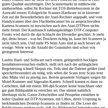
guten Qualität anzufertigen. Der Scannermarkt ist mittlerweile
unübersehbar, selbst für Rechner mit TOS-Betriebssystem ist die
Auswahl enorm. Erfolgreiche Scanner-Hardware ist in kürzester
Zeit auf die Besonderheiten der Atari-Rechner angepaßt, und vom
Handyscanner über den Flachbettscanner bis zu anspruchsvollen
Kamera-Scannern ist inzwischen auch den Atari-DTPlern nichts
mehr fremd. Der Kaufrausch zahlungskräftiger DTP-Computer-
Freaks wird durch die dpi-Schlacht der Hersteller geschürt. Je mehr
dpi, desto besser - was bei Druckern richtig ist, kann bei Scannern ja
nicht falsch sein. Und mehr PS beim Auto sind ja auch besser als
wenige. Werte wie die Anzahl der Graustufen sind schon von
geringerem Interesse.
Laufen Hard- und Software nach ersten, gelegentlich bockigen
Installationsversuchen endlich, stellt sich nach der anfänglichen
Begeisterung schnell Skepsis ein. Teils sind die Dateien größer (und
speicherfressender) als nötig, teils sehen die Scans trotz Scans trotz
aller Mühe viel zu pixelig aus. Bereits gerasterte Vorlagen sorgen für
Moiré-Kummer und Sägezahn-Kanten. Schnell kommt es dann zu
Gerüchten, daß mit einem 300-dpi-Scanner keine brauchbare oder
gar gute Bildqualität zu erreichen sei. Das stimmt natürlich
überhaupt nicht. Ganze Zeitschriften und Prospekte entstehen in
hoher Qualität auf DTP-Systemen, mit Lithos, deren Ursprung in
herkömmlichen Desktop-Scannern zu finden ist. Die Leser der
Publikationen merken nicht, daß das Bildmaterial beispielsweise aus