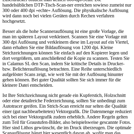
handelsüblichen DTP-Tisch-Scan-ner erreichen sowieso zumeist nur
300 oder 400 dpi »echte« Auflösung. Die physikalische Auflösung
wird dann noch bei vielen Geräten durch Rechen verfahren
hochgesetzt.
Besser als die hohe Scannerauflösung ist eine große Vorlage, die
man im späteren Layout verkleinert. Scannen Sie eine Vorlage mit
300 dpi Auflösung und verkleinern diese im Layout auf ein Viertel,
dann erhalten Sie eine Bildauflösung von 1200 dpi. Kleine
Strichzeichnungen können Sie einfach auf den Kopierer legen und
dort vergrößern, um anschließend die Kopie zu scannen. Testen Sie
in Calamus SL den Scan, indem Sie kritische Details in Drucker-
bzw. Belichterauflösung betrachten. Eine Reihe unterschiedlich
aufgelöster Scans zeigt, wie weit Sie mit der Auflösung hinunter
gehen können. Bei guter Qualität sollten Sie sich immer für die
kleinere Datei entscheiden.
Ist Ihre Strichzeichnung nicht gerade ein Kupferstich, Holzschnitt
oder eine detailreiche Federzeichnung, sollten Sie unbedingt zum
Autotracer greifen. Ein Strich-Scan erreicht nur selten die Qualität
einer (gut nachbearbeiteten) Vektorgrafik. Die Datenmenge reduziert
sich bei einer Vektorgrafik zudem erheblich. Andere Regeln gelten
zum Teil für Graustufen-Bilder, also beispielsweise gescannte Fotos.
Hier sind Lithos gewünscht, die im Druck überzeugen. Die optimale
Scanauflösung hängt hier wesentlich davon ab, wofür man das