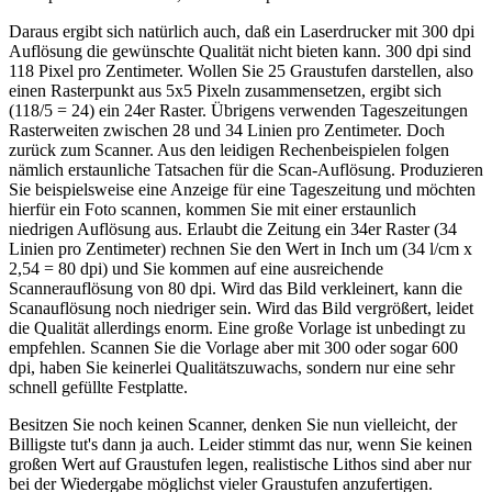
Daraus ergibt sich natürlich auch, daß ein Laserdrucker mit 300 dpi
Auflösung die gewünschte Qualität nicht bieten kann. 300 dpi sind
118 Pixel pro Zentimeter. Wollen Sie 25 Graustufen darstellen, also
einen Rasterpunkt aus 5x5 Pixeln zusammensetzen, ergibt sich
(118/5 = 24) ein 24er Raster. Übrigens verwenden Tageszeitungen
Rasterweiten zwischen 28 und 34 Linien pro Zentimeter. Doch
zurück zum Scanner. Aus den leidigen Rechenbeispielen folgen
nämlich erstaunliche Tatsachen für die Scan-Auflösung. Produzieren
Sie beispielsweise eine Anzeige für eine Tageszeitung und möchten
hierfür ein Foto scannen, kommen Sie mit einer erstaunlich
niedrigen Auflösung aus. Erlaubt die Zeitung ein 34er Raster (34
Linien pro Zentimeter) rechnen Sie den Wert in Inch um (34 l/cm x
2,54 = 80 dpi) und Sie kommen auf eine ausreichende
Scannerauflösung von 80 dpi. Wird das Bild verkleinert, kann die
Scanauflösung noch niedriger sein. Wird das Bild vergrößert, leidet
die Qualität allerdings enorm. Eine große Vorlage ist unbedingt zu
empfehlen. Scannen Sie die Vorlage aber mit 300 oder sogar 600
dpi, haben Sie keinerlei Qualitätszuwachs, sondern nur eine sehr
schnell gefüllte Festplatte.
Besitzen Sie noch keinen Scanner, denken Sie nun vielleicht, der
Billigste tut's dann ja auch. Leider stimmt das nur, wenn Sie keinen
großen Wert auf Graustufen legen, realistische Lithos sind aber nur
bei der Wiedergabe möglichst vieler Graustufen anzufertigen.