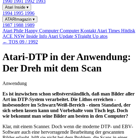
1990
1991
1992
1993
Atari Inside
▾
1994
1995
1996
ATARImagazin
▾
1987
1988
1989
Atari Phile
Happy Computer
Computer Kontakt
Atari Times
Hitdisk
ACE NSW Inside Info
Atari Update
STraight Up
atos
← TOS 09 / 1992
Atari-DTP in der Anwendung:
Der Dreh mit dem Scan
Anwendung
Es ist inzwischen schon selbstverständlich, daß man Bilder aller
Art im DTP-System verarbeitet. Die Lithos erreichen -
insbesondere im Schwarz/Weiß-Bereich - einen Standard, der
sich sehen lassen kann und Vorbehalte vom Tisch legt. Doch
wie bekommt man seine Bilder am besten in den Computer?
Klar, mit einem Scanner. Doch wenn die moderne DTP- und EBV-
Software auch eine hervorragende Bearbeitung der gescannten
Bilder erlaubt, hilft sie nicht bei dem Problem, die Scans in einer