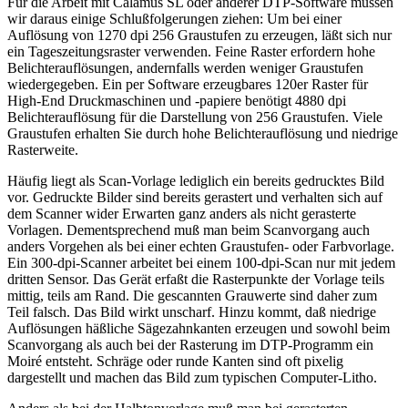
Für die Arbeit mit Calamus SL oder anderer DTP-Software müssen
wir daraus einige Schlußfolgerungen ziehen: Um bei einer
Auflösung von 1270 dpi 256 Graustufen zu erzeugen, läßt sich nur
ein Tageszeitungsraster verwenden. Feine Raster erfordern hohe
Belichterauflösungen, andernfalls werden weniger Graustufen
wiedergegeben. Ein per Software erzeugbares 120er Raster für
High-End Druckmaschinen und -papiere benötigt 4880 dpi
Belichterauflösung für die Darstellung von 256 Graustufen. Viele
Graustufen erhalten Sie durch hohe Belichterauflösung und niedrige
Rasterweite.
Häufig liegt als Scan-Vorlage lediglich ein bereits gedrucktes Bild
vor. Gedruckte Bilder sind bereits gerastert und verhalten sich auf
dem Scanner wider Erwarten ganz anders als nicht gerasterte
Vorlagen. Dementsprechend muß man beim Scanvorgang auch
anders Vorgehen als bei einer echten Graustufen- oder Farbvorlage.
Ein 300-dpi-Scanner arbeitet bei einem 100-dpi-Scan nur mit jedem
dritten Sensor. Das Gerät erfaßt die Rasterpunkte der Vorlage teils
mittig, teils am Rand. Die gescannten Grauwerte sind daher zum
Teil falsch. Das Bild wirkt unscharf. Hinzu kommt, daß niedrige
Auflösungen häßliche Sägezahnkanten erzeugen und sowohl beim
Scanvorgang als auch bei der Rasterung im DTP-Programm ein
Moiré entsteht. Schräge oder runde Kanten sind oft pixelig
dargestellt und machen das Bild zum typischen Computer-Litho.