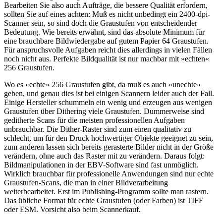
Bearbeiten Sie also auch Aufträge, die bessere Qualität erfordern,
sollten Sie auf eines achten: Muß es nicht unbedingt ein 2400-dpi-
Scanner sein, so sind doch die Graustufen von entscheidender
Bedeutung. Wie bereits erwähnt, sind das absolute Minimum für
eine brauchbare Bildwiedergabe auf gutem Papier 64 Graustufen.
Für anspruchsvolle Aufgaben reicht dies allerdings in vielen Fällen
noch nicht aus. Perfekte Bildqualität ist nur machbar mit »echten«
256 Graustufen.
Wo es »echte« 256 Graustufen gibt, da muß es auch »unechte«
geben, und genau dies ist bei einigen Scannern leider auch der Fall.
Einige Hersteller schummeln ein wenig und erzeugen aus wenigen
Graustufen über Dithering viele Graustufen. Dummerweise sind
geditherte Scans für die meisten professionellen Aufgaben
unbrauchbar. Die Dither-Raster sind zum einen qualitativ zu
schlecht, um für den Druck hochwertiger Objekte geeignet zu sein,
zum anderen lassen sich bereits gerasterte Bilder nicht in der Größe
verändern, ohne auch das Raster mit zu verändern. Daraus folgt:
Bildmanipulationen in der EBV-Software sind fast unmöglich.
Wirklich brauchbar für professionelle Anwendungen sind nur echte
Graustufen-Scans, die man in einer Bildverarbeitung
weiterbearbeitet. Erst im Publishing-Programm sollte man rastern.
Das übliche Format für echte Graustufen (oder Farben) ist TIFF
oder ESM. Vorsicht also beim Scannerkauf.