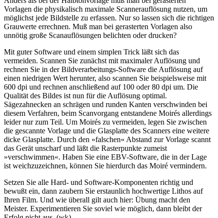
Anders als bei der Halbtonvorlage muß man bei gerasterten
Vorlagen die physikalisch maximale Scannerauflösung nutzen, um
möglichst jede Bildstelle zu erfassen. Nur so lassen sich die richtigen
Grauwerte errechnen. Muß man bei gerasterten Vorlagen also
unnötig große Scanauflösungen belichten oder drucken?
Mit guter Software und einem simplen Trick läßt sich das
vermeiden. Scannen Sie zunächst mit maximaler Auflösung und
rechnen Sie in der Bildverarbeitungs-Software die Auflösung auf
einen niedrigen Wert herunter, also scannen Sie beispielsweise mit
600 dpi und rechnen anschließend auf 100 oder 80 dpi um. Die
Qualität des Bildes ist nun für die Auflösung optimal.
Sägezahnecken an schrägen und runden Kanten verschwinden bei
diesem Verfahren, beim Scanvorgang entstandene Moirés allerdings
leider nur zum Teil. Um Moirés zu vermeiden, legen Sie zwischen
die gescannte Vorlage und die Glasplatte des Scanners eine weitere
dicke Glasplatte. Durch den »falschen« Abstand zur Vorlage scannt
das Gerät unscharf und läßt die Rasterpunkte zumeist
»verschwimmen«. Haben Sie eine EBV-Software, die in der Lage
ist weichzuzeichnen, können Sie hierdurch das Moiré vermindern.
Setzen Sie alle Hard- und Software-Komponenten richtig und
bewußt ein, dann zaubern Sie erstaunlich hochwertige Lithos auf
Ihren Film. Und wie überall gilt auch hier: Übung macht den
Meister. Experimentieren Sie soviel wie möglich, dann bleibt der
Erfolg nicht aus. (wk)