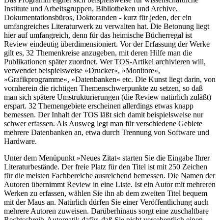
Institute und Arbeitsgruppen, Bibliotheken und Archive,
Dokumentationsbüros, Doktoranden - kurz für jeden, der ein
umfangreiches Literaturwerk zu verwalten hat. Die Betonung liegt
hier auf umfangreich, denn für das heimische Bücherregal ist
Review eindeutig überdimensioniert. Vor der Erfassung der Werke
gilt es, 32 Themenkreise anzugeben, mit deren Hilfe man die
Publikationen später zuordnet. Wer TOS-Artikel archivieren will,
verwendet beispielsweise »Drucker«, »Monitore«,
»Grafikprogramme«, »Datenbanken« etc. Die Kunst liegt darin, von
vornherein die richtigen Themenschwerpunkte zu setzen, so daß
man sich spätere Umstrukturierungen (die Review natürlich zuläßt)
erspart. 32 Themengebiete erscheinen allerdings etwas knapp
bemessen. Der Inhalt der TOS läßt sich damit beispielsweise nur
schwer erfassen. Als Ausweg legt man für verschiedene Gebiete
mehrere Datenbanken an, etwa durch Trennung von Software und
Hardware.
Unter dem Menüpunkt »Neues Zitat« starten Sie die Eingabe Ihrer
Literaturbestände. Der freie Platz für den Titel ist mit 250 Zeichen
für die meisten Fachbereiche ausreichend bemessen. Die Namen der
Autoren übernimmt Review in eine Liste. Ist ein Autor mit mehreren
Werken zu erfassen, wählen Sie ihn ab dem zweiten Titel bequem
mit der Maus an. Natürlich dürfen Sie einer Veröffentlichung auch
mehrere Autoren zuweisen. Darüberhinaus sorgt eine zuschaltbare
Rechtschreib-Automatik dafür, daß Sie nicht versehentlich einen