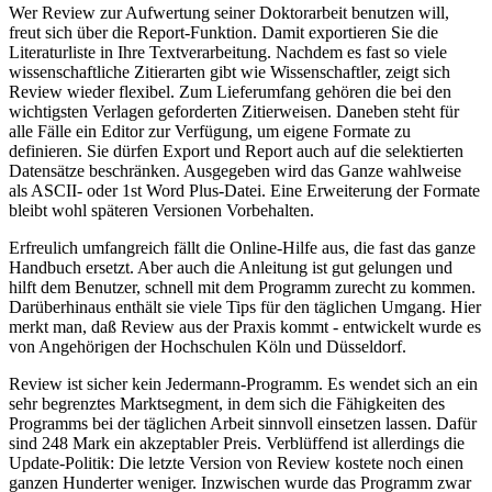
Wer Review zur Aufwertung seiner Doktorarbeit benutzen will,
freut sich über die Report-Funktion. Damit exportieren Sie die
Literaturliste in Ihre Textverarbeitung. Nachdem es fast so viele
wissenschaftliche Zitierarten gibt wie Wissenschaftler, zeigt sich
Review wieder flexibel. Zum Lieferumfang gehören die bei den
wichtigsten Verlagen geforderten Zitierweisen. Daneben steht für
alle Fälle ein Editor zur Verfügung, um eigene Formate zu
definieren. Sie dürfen Export und Report auch auf die selektierten
Datensätze beschränken. Ausgegeben wird das Ganze wahlweise
als ASCII- oder 1st Word Plus-Datei. Eine Erweiterung der Formate
bleibt wohl späteren Versionen Vorbehalten.
Erfreulich umfangreich fällt die Online-Hilfe aus, die fast das ganze
Handbuch ersetzt. Aber auch die Anleitung ist gut gelungen und
hilft dem Benutzer, schnell mit dem Programm zurecht zu kommen.
Darüberhinaus enthält sie viele Tips für den täglichen Umgang. Hier
merkt man, daß Review aus der Praxis kommt - entwickelt wurde es
von Angehörigen der Hochschulen Köln und Düsseldorf.
Review ist sicher kein Jedermann-Programm. Es wendet sich an ein
sehr begrenztes Marktsegment, in dem sich die Fähigkeiten des
Programms bei der täglichen Arbeit sinnvoll einsetzen lassen. Dafür
sind 248 Mark ein akzeptabler Preis. Verblüffend ist allerdings die
Update-Politik: Die letzte Version von Review kostete noch einen
ganzen Hunderter weniger. Inzwischen wurde das Programm zwar