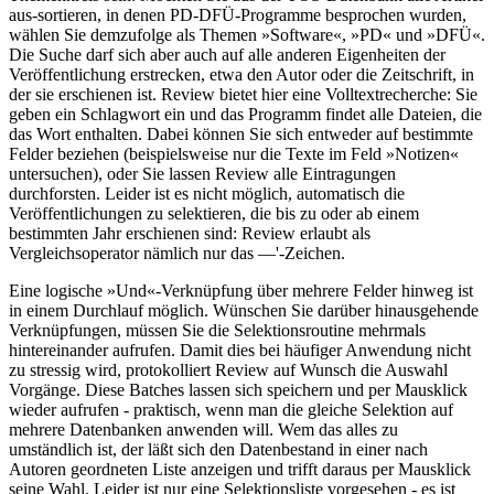
aus-sortieren, in denen PD-DFÜ-Programme besprochen wurden,
wählen Sie demzufolge als Themen »Software«, »PD« und »DFÜ«.
Die Suche darf sich aber auch auf alle anderen Eigenheiten der
Veröffentlichung erstrecken, etwa den Autor oder die Zeitschrift, in
der sie erschienen ist. Review bietet hier eine Volltextrecherche: Sie
geben ein Schlagwort ein und das Programm findet alle Dateien, die
das Wort enthalten. Dabei können Sie sich entweder auf bestimmte
Felder beziehen (beispielsweise nur die Texte im Feld »Notizen«
untersuchen), oder Sie lassen Review alle Eintragungen
durchforsten. Leider ist es nicht möglich, automatisch die
Veröffentlichungen zu selektieren, die bis zu oder ab einem
bestimmten Jahr erschienen sind: Review erlaubt als
Vergleichsoperator nämlich nur das —'-Zeichen.
Eine logische »Und«-Verknüpfung über mehrere Felder hinweg ist
in einem Durchlauf möglich. Wünschen Sie darüber hinausgehende
Verknüpfungen, müssen Sie die Selektionsroutine mehrmals
hintereinander aufrufen. Damit dies bei häufiger Anwendung nicht
zu stressig wird, protokolliert Review auf Wunsch die Auswahl
Vorgänge. Diese Batches lassen sich speichern und per Mausklick
wieder aufrufen - praktisch, wenn man die gleiche Selektion auf
mehrere Datenbanken anwenden will. Wem das alles zu
umständlich ist, der läßt sich den Datenbestand in einer nach
Autoren geordneten Liste anzeigen und trifft daraus per Mausklick
seine Wahl. Leider ist nur eine Selektionsliste vorgesehen - es ist