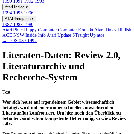
1990
1991
1992
1993
Atari Inside
▾
1994
1995
1996
ATARImagazin
▾
1987
1988
1989
Atari Phile
Happy Computer
Computer Kontakt
Atari Times
Hitdisk
ACE NSW Inside Info
Atari Update
STraight Up
atos
← TOS 08 / 1992
Literaten-Daten: Review 2.0,
Literaturarchiv und
Recherche-System
Test
Wer sich heute auf irgendeinem Gebiet wissenschaftlich
betätigt, wird mit einer immer schneller anwachsenden
Literaturflut konfrontiert. Um hier noch den Überblick xu
behalten, sind schon kompetente Helfer nötig, so wie »Review
2.0«.
Das Programm eignet sich beispielsweise für wissenschaftliche