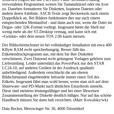
verwendeten Programmen weisen Sie Tastaturkürzel oder ein Icon
zu. Daneben formatieren Sie Disketten, kopieren Dateien oder
ändern deren Attribute. ASCII-Texte zeigt Beckertools nach einem
Doppelklick an. Bei Bildern funktioniert dies nur nach einem
entsprechenden Menüaufruf - und dann auch nur, wenn die Datei im
Degas- oder 32K-Format vorliegt. Insgesamt bietet die Shell nur
wenig mehr als der ST-Desktop vermag, und kann sich mit
»Gemini« oder dem neuen TOS 2.06 kaum messen.
Der Bildschirmschoner ist bei vollständiger Installation mit etwa 400
KByte RAM recht speicherhungrig. Besser fällt das
Etikettendruckprogramm aus, mit dem Sie Ihre Disketten
verschönern. Zwei Dutzend recht gelungene Vorlagen gehören zum
Lieferumfang. Leider unterstützt das PowerPack nur den STAR
LC24-10, auf anderen Geräten ist der Ausdruck qualitativ
unbefriedigend. Außerdem verschluckt die am oberen
Bildschirmrand eingeblendete Infozeile immer einen Teil des
Etiketts. Insgesamt fährt man wohl besser, wenn man sich auf dem
Shareware- und PD-Markt nach ähnlichen Einzeltools umsieht.
Diese sind meistens leistungsfähiger und bei einer fileweisen
Zusammenstellung der Diskette deutlich billiger. Nur auf das schöne
Handbuch müssen Sie dann halt verzichten. (Marc Kowalsky/wk)
Data Becker, Merowinger Str. 30, 4000 Düsseldorf