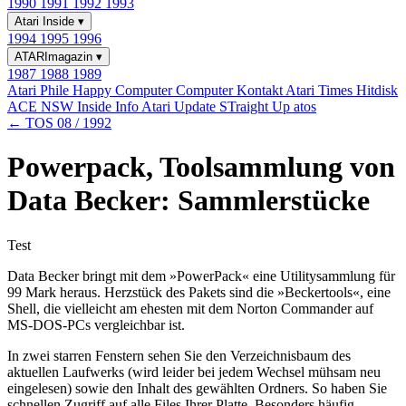
1990
1991
1992
1993
Atari Inside
▾
1994
1995
1996
ATARImagazin
▾
1987
1988
1989
Atari Phile
Happy Computer
Computer Kontakt
Atari Times
Hitdisk
ACE NSW Inside Info
Atari Update
STraight Up
atos
← TOS 08 / 1992
Powerpack, Toolsammlung von
Data Becker: Sammlerstücke
Test
Data Becker bringt mit dem »PowerPack« eine Utilitysammlung für
99 Mark heraus. Herzstück des Pakets sind die »Beckertools«, eine
Shell, die vielleicht am ehesten mit dem Norton Commander auf
MS-DOS-PCs vergleichbar ist.
In zwei starren Fenstern sehen Sie den Verzeichnisbaum des
aktuellen Laufwerks (wird leider bei jedem Wechsel mühsam neu
eingelesen) sowie den Inhalt des gewählten Ordners. So haben Sie
schnellen Zugriff auf alle Files Ihrer Platte. Besonders häufig