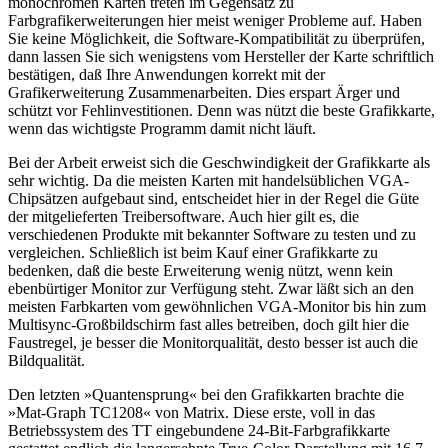
monochromen Karten treten im Gegensatz zu
Farbgrafikerweiterungen hier meist weniger Probleme auf. Haben
Sie keine Möglichkeit, die Software-Kompatibilität zu überprüfen,
dann lassen Sie sich wenigstens vom Hersteller der Karte schriftlich
bestätigen, daß Ihre Anwendungen korrekt mit der
Grafikerweiterung Zusammenarbeiten. Dies erspart Ärger und
schützt vor Fehlinvestitionen. Denn was nützt die beste Grafikkarte,
wenn das wichtigste Programm damit nicht läuft.
Bei der Arbeit erweist sich die Geschwindigkeit der Grafikkarte als
sehr wichtig. Da die meisten Karten mit handelsüblichen VGA-
Chipsätzen aufgebaut sind, entscheidet hier in der Regel die Güte
der mitgelieferten Treibersoftware. Auch hier gilt es, die
verschiedenen Produkte mit bekannter Software zu testen und zu
vergleichen. Schließlich ist beim Kauf einer Grafikkarte zu
bedenken, daß die beste Erweiterung wenig nützt, wenn kein
ebenbürtiger Monitor zur Verfügung steht. Zwar läßt sich an den
meisten Farbkarten vom gewöhnlichen VGA-Monitor bis hin zum
Multisync-Großbildschirm fast alles betreiben, doch gilt hier die
Faustregel, je besser die Monitorqualität, desto besser ist auch die
Bildqualität.
Den letzten »Quantensprung« bei den Grafikkarten brachte die
»Mat-Graph TC1208« von Matrix. Diese erste, voll in das
Betriebssystem des TT eingebundene 24-Bit-Farbgrafikkarte