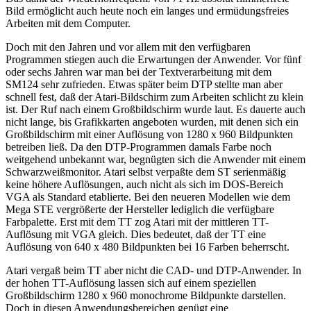
Bild ermöglicht auch heute noch ein langes und ermüdungsfreies
Arbeiten mit dem Computer.
Doch mit den Jahren und vor allem mit den verfügbaren
Programmen stiegen auch die Erwartungen der Anwender. Vor fünf
oder sechs Jahren war man bei der Textverarbeitung mit dem
SM124 sehr zufrieden. Etwas später beim DTP stellte man aber
schnell fest, daß der Atari-Bildschirm zum Arbeiten schlicht zu klein
ist. Der Ruf nach einem Großbildschirm wurde laut. Es dauerte auch
nicht lange, bis Grafikkarten angeboten wurden, mit denen sich ein
Großbildschirm mit einer Auflösung von 1280 x 960 Bildpunkten
betreiben ließ. Da den DTP-Programmen damals Farbe noch
weitgehend unbekannt war, begnügten sich die Anwender mit einem
Schwarzweißmonitor. Atari selbst verpaßte dem ST serienmäßig
keine höhere Auflösungen, auch nicht als sich im DOS-Bereich
VGA als Standard etablierte. Bei den neueren Modellen wie dem
Mega STE vergrößerte der Hersteller lediglich die verfügbare
Farbpalette. Erst mit dem TT zog Atari mit der mittleren TT-
Auflösung mit VGA gleich. Dies bedeutet, daß der TT eine
Auflösung von 640 x 480 Bildpunkten bei 16 Farben beherrscht.
Atari vergaß beim TT aber nicht die CAD- und DTP-Anwender. In
der hohen TT-Auflösung lassen sich auf einem speziellen
Großbildschirm 1280 x 960 monochrome Bildpunkte darstellen.
Doch in diesen Anwendungsbereichen genügt eine