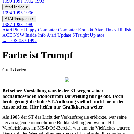
1990
1991
1992
1993
Atari Inside
▾
1994
1995
1996
ATARImagazin
▾
1987
1988
1989
Atari Phile
Happy Computer
Computer Kontakt
Atari Times
Hitdisk
ACE NSW Inside Info
Atari Update
STraight Up
atos
← TOS 08 / 1992
Farbe ist Trumpf
Grafikkarten
Bei seiner Vorstellung wurde der ST wegen seiner
hochauflösenden Monochrom-Darstellung nur gelobt. Doch
heute genügt die hohe ST-Auflösung vielfach nicht mehr den
Ansprüchen. Hier helfen nur Grafikkarten weiter.
Als 1985 der ST das Licht der Verkaufsregale erblickte, war seine
hervorragende monochrome Bilddarstellung ein wahrer Hit.
Vergleichbares im MS-DOS-Bereich war um ein Vielfaches teuerer.
Das dank der Wiederholfrequenz von 71 Hz absolut flimmerfreie