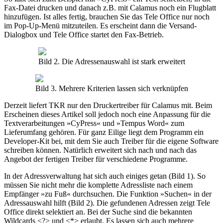
Fax-Datei drucken und danach z.B. mit Calamus noch ein Flugblatt
hinzufügen. Ist alles fertig, brauchen Sie das Tele Office nur noch
im Pop-Up-Menü mitzuteilen. Es erscheint dann die Versand-
Dialogbox und Tele Office startet den Fax-Betrieb.
Bild 2. Die Adressenauswahl ist stark erweitert
Bild 3. Mehrere Kriterien lassen sich verknüpfen
Derzeit liefert TKR nur den Druckertreiber für Calamus mit. Beim
Erscheinen dieses Artikel soll jedoch noch eine Anpassung für die
Textverarbeitungen »CyPress« und »Tempus Word« zum
Lieferumfang gehören. Für ganz Eilige liegt dem Programm ein
Developer-Kit bei, mit dem Sie auch Treiber für die eigene Software
schreiben können. Natürlich erweitert sich nach und nach das
Angebot der fertigen Treiber für verschiedene Programme.
In der Adressverwaltung hat sich auch einiges getan (Bild 1). So
müssen Sie nicht mehr die komplette Adressliste nach einem
Empfänger »zu Fuß« durchsuchen. Die Funktion »Suchen« in der
Adressauswahl hilft (Bild 2). Die gefundenen Adressen zeigt Tele
Office direkt selektiert an. Bei der Suche sind die bekannten
Wildcards <?> und <*> erlaubt. Es lassen sich auch mehrere