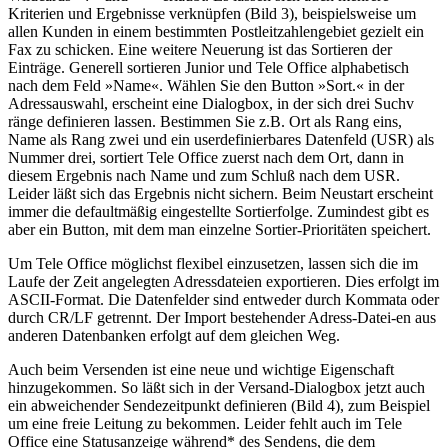
Kriterien und Ergebnisse verknüpfen (Bild 3), beispielsweise um
allen Kunden in einem bestimmten Postleitzahlengebiet gezielt ein
Fax zu schicken. Eine weitere Neuerung ist das Sortieren der
Einträge. Generell sortieren Junior und Tele Office alphabetisch
nach dem Feld »Name«. Wählen Sie den Button »Sort.« in der
Adressauswahl, erscheint eine Dialogbox, in der sich drei Suchv
ränge definieren lassen. Bestimmen Sie z.B. Ort als Rang eins,
Name als Rang zwei und ein userdefinierbares Datenfeld (USR) als
Nummer drei, sortiert Tele Office zuerst nach dem Ort, dann in
diesem Ergebnis nach Name und zum Schluß nach dem USR.
Leider läßt sich das Ergebnis nicht sichern. Beim Neustart erscheint
immer die defaultmäßig eingestellte Sortierfolge. Zumindest gibt es
aber ein Button, mit dem man einzelne Sortier-Prioritäten speichert.
Um Tele Office möglichst flexibel einzusetzen, lassen sich die im
Laufe der Zeit angelegten Adressdateien exportieren. Dies erfolgt im
ASCII-Format. Die Datenfelder sind entweder durch Kommata oder
durch CR/LF getrennt. Der Import bestehender Adress-Datei-en aus
anderen Datenbanken erfolgt auf dem gleichen Weg.
Auch beim Versenden ist eine neue und wichtige Eigenschaft
hinzugekommen. So läßt sich in der Versand-Dialogbox jetzt auch
ein abweichender Sendezeitpunkt definieren (Bild 4), zum Beispiel
um eine freie Leitung zu bekommen. Leider fehlt auch im Tele
Office eine Statusanzeige während* des Sendens, die dem