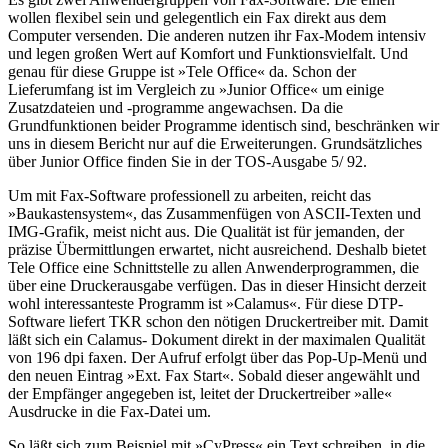
wollen flexibel sein und gelegentlich ein Fax direkt aus dem
Computer versenden. Die anderen nutzen ihr Fax-Modem intensiv
und legen großen Wert auf Komfort und Funktionsvielfalt. Und
genau für diese Gruppe ist »Tele Office« da. Schon der
Lieferumfang ist im Vergleich zu »Junior Office« um einige
Zusatzdateien und -programme angewachsen. Da die
Grundfunktionen beider Programme identisch sind, beschränken wir
uns in diesem Bericht nur auf die Erweiterungen. Grundsätzliches
über Junior Office finden Sie in der TOS-Ausgabe 5/ 92.
Um mit Fax-Software professionell zu arbeiten, reicht das
»Baukastensystem«, das Zusammenfügen von ASCII-Texten und
IMG-Grafik, meist nicht aus. Die Qualität ist für jemanden, der
präzise Übermittlungen erwartet, nicht ausreichend. Deshalb bietet
Tele Office eine Schnittstelle zu allen Anwenderprogrammen, die
über eine Druckerausgabe verfügen. Das in dieser Hinsicht derzeit
wohl interessanteste Programm ist »Calamus«. Für diese DTP-
Software liefert TKR schon den nötigen Druckertreiber mit. Damit
läßt sich ein Calamus- Dokument direkt in der maximalen Qualität
von 196 dpi faxen. Der Aufruf erfolgt über das Pop-Up-Menü und
den neuen Eintrag »Ext. Fax Start«. Sobald dieser angewählt und
der Empfänger angegeben ist, leitet der Druckertreiber »alle«
Ausdrucke in die Fax-Datei um.
So läßt sich zum Beispiel mit »CyPress« ein Text schreiben, in die