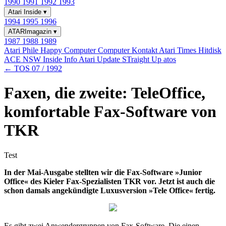
1990
1991
1992
1993
Atari Inside
▾
1994
1995
1996
ATARImagazin
▾
1987
1988
1989
Atari Phile
Happy Computer
Computer Kontakt
Atari Times
Hitdisk
ACE NSW Inside Info
Atari Update
STraight Up
atos
← TOS 07 / 1992
Faxen, die zweite: TeleOffice,
komfortable Fax-Software von
TKR
Test
In der Mai-Ausgabe stellten wir die Fax-Software »Junior
Office« des Kieler Fax-Spezialisten TKR vor. Jetzt ist auch die
schon damals angekündigte Luxusversion »Tele Office« fertig.
Es gibt zwei Anwendergruppen von Fax-Software. Die einen