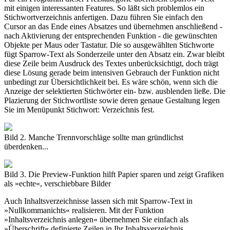
mit einigen interessanten Features. So läßt sich problemlos ein
Stichwortverzeichnis anfertigen. Dazu führen Sie einfach den
Cursor an das Ende eines Absatzes und übernehmen anschließend -
nach Aktivierung der entsprechenden Funktion - die gewünschten
Objekte per Maus oder Tastatur. Die so ausgewählten Stichworte
fügt Sparrow-Text als Sonderzeile unter den Absatz ein. Zwar bleibt
diese Zeile beim Ausdruck des Textes unberücksichtigt, doch trägt
diese Lösung gerade beim intensiven Gebrauch der Funktion nicht
unbedingt zur Übersichtlichkeit bei. Es wäre schön, wenn sich die
Anzeige der selektierten Stichwörter ein- bzw. ausblenden ließe. Die
Plazierung der Stichwortliste sowie deren genaue Gestaltung legen
Sie im Menüpunkt Stichwort: Verzeichnis fest.
Bild 2. Manche Trennvorschläge sollte man gründlichst
überdenken...
Bild 3. Die Preview-Funktion hilft Papier sparen und zeigt Grafiken
als »echte«, verschiebbare Bilder
Auch Inhaltsverzeichnisse lassen sich mit Sparrow-Text in
»Nullkommanichts« realisieren. Mit der Funktion
»Inhaltsverzeichnis anlegen« übernehmen Sie einfach als
»Überschrift« definierte Zeilen in Ihr Inhaltsverzeichnis.