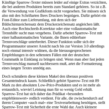
Künftige Sparrow-Texter müssen leider auf einige Extras verzichten,
die bei anderen Produkten bereits zum Standard gehören. So ist z.B.
die Verwendung von Grafikfonts nicht vorgesehen. Sie müssen sich
also mit den Schriftarten Ihres Druckers begnügen. Dafür gehört ein
Font-Editor zum Lieferumfang, mit dem sich der
Bildschirmzeichensatz dem Druckerzeichensatz angleichen läßt.
Auch eine Rechtschreib-Korrektur oder eine vollautomatische
Trennhilfe sucht man vergebens. Dafür arbeitet Sparrow-Text mit
einer halbautomatischen Variante, die Ihnen editierbare
Trennvorschläge unterbreitet. Dieser Funktion sollte sich der
Programmautor unserer Ansicht nach bis zur Version 3.0 allerdings
noch einmal intensiv widmen, da die hierausgesprochenen
Empfehlungen in den seltensten Fällen mit der deutschen
Grammatik in Einklang zu bringen sind. Wenn man aber fast jeden
Trennvorschlag manuell nachbessern muß, artet die Formatierung
eines langen Textes unnötig aus.
Doch schmälern diese kleinen Makel den überaus positiven
Gesamteindruck kaum. Schließlich gehört Sparrow-Text mit 89
Mark zu den absoluten Low-Price-Produkten und es ist mehr als
erstaunlich, wieviel Leistung man für so wenig Geld erhält.
Sparrow-Text hat sich daher das Prädikat »besonders
empfehlenswert« redlich verdient. Für alle, die zwischendurch auf
ihrem Computer »auch mal« eine Textverarbeitung benötigen, stellt
Sparrow-Text mit Sicherheit die erste Wahl dar. Auch kleinere