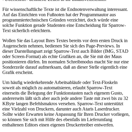
Für wissenschaftliche Texte ist die Endnotenverwaltung interessant.
Auf das Einrichten von Fußnoten hat der Programmautor aus
programmiertechnischen Gründen verzichtet, doch würde eine
solche Funktion gerade Studenten eine Entscheidung für Sparrow-
Text sicherlich erleichtern.
Wollen Sie das Layout Ihres Textes bereits vor dem ersten Druck in
Augenschein nehmen, bedienen Sie sich des Page-Previews. In
dieser Darstellungsart zeigt Sparrow-Text auch Bilder (IMG, STAD
oder Screen-Format) als echte Grafiken an, die Sie mit der Maus
positionieren dürfen. Im normalen Schreibmodus macht Sie nur eine
Sonderzeile darauf aufmerksam, daß an dieser Stelle eigentlich eine
Grafik erscheint.
Um häufig wiederkehrende Arbeitsabläufe oder Text-Floskeln
soweit als möglich zu automatisieren, erlaubt Sparrow-Text
einerseits die Belegung der Funktionstasten nach eigenem Gusto,
andererseits läßt sich aber auch jede andere Taste mit zwei bis zu 32
KByte langen Befehlsmakros versehen. Sparrow-Text unterstützt
eine Vielzahl von Druckern, darunter auch Ataris Laserdrucker.
Sollte wider Erwarten keine Anpassung für Ihren Drucker vorliegen,
so können Sie sich mit Hilfe des ebenfalls im Lieferumfang
enthaltenen Editors einen eigenen Druckertreiber entwerfen.