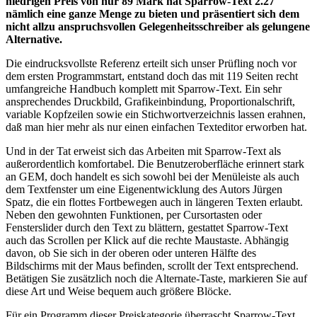
niedrigen Preis von nur 89 Mark hat Sparrow-Text 2.27
nämlich eine ganze Menge zu bieten und präsentiert sich dem
nicht allzu anspruchsvollen Gelegenheitsschreiber als gelungene
Alternative.
Die eindrucksvollste Referenz erteilt sich unser Prüfling noch vor
dem ersten Programmstart, entstand doch das mit 119 Seiten recht
umfangreiche Handbuch komplett mit Sparrow-Text. Ein sehr
ansprechendes Druckbild, Grafikeinbindung, Proportionalschrift,
variable Kopfzeilen sowie ein Stichwortverzeichnis lassen erahnen,
daß man hier mehr als nur einen einfachen Texteditor erworben hat.
Und in der Tat erweist sich das Arbeiten mit Sparrow-Text als
außerordentlich komfortabel. Die Benutzeroberfläche erinnert stark
an GEM, doch handelt es sich sowohl bei der Menüleiste als auch
dem Textfenster um eine Eigenentwicklung des Autors Jürgen
Spatz, die ein flottes Fortbewegen auch in längeren Texten erlaubt.
Neben den gewohnten Funktionen, per Cursortasten oder
Fensterslider durch den Text zu blättern, gestattet Sparrow-Text
auch das Scrollen per Klick auf die rechte Maustaste. Abhängig
davon, ob Sie sich in der oberen oder unteren Hälfte des
Bildschirms mit der Maus befinden, scrollt der Text entsprechend.
Betätigen Sie zusätzlich noch die Alternate-Taste, markieren Sie auf
diese Art und Weise bequem auch größere Blöcke.
Für ein Programm dieser Preiskategorie überrascht Sparrow-Text