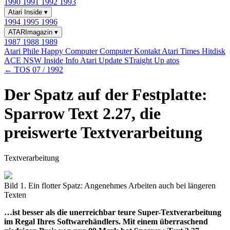
1990
1991
1992
1993
Atari Inside
▾
1994
1995
1996
ATARImagazin
▾
1987
1988
1989
Atari Phile
Happy Computer
Computer Kontakt
Atari Times
Hitdisk
ACE NSW Inside Info
Atari Update
STraight Up
atos
← TOS 07 / 1992
Der Spatz auf der Festplatte:
Sparrow Text 2.27, die
preiswerte Textverarbeitung
Textverarbeitung
Bild 1. Ein flotter Spatz: Angenehmes Arbeiten auch bei längeren
Texten
…ist besser als die unerreichbar teure Super-Textverarbeitung
im Regal Ihres Softwarehändlers. Mit einem überraschend