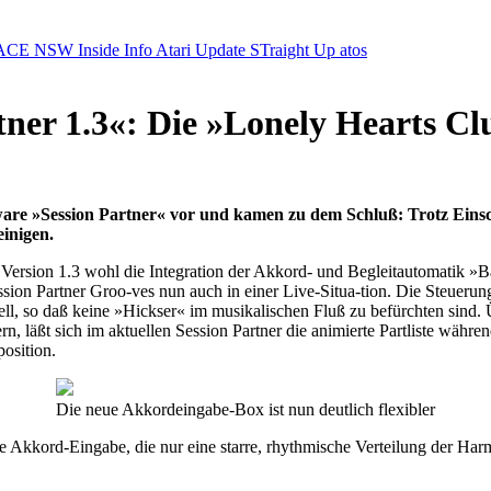
ACE NSW Inside Info
Atari Update
STraight Up
atos
tner 1.3«: Die »Lonely Hearts Cl
oftware »Session Partner« vor und kamen zu dem Schluß: Trotz Ein
einigen.
 Version 1.3 wohl die Integration der Akkord- und Begleitautomatik »B
ssion Partner Groo-ves nun auch in einer Live-Situa-tion. Die Steuerun
l, so daß keine »Hickser« im musikalischen Fluß zu befürchten sind. Üb
n, läßt sich im aktuellen Session Partner die animierte Partliste währe
osition.
Die neue Akkordeingabe-Box ist nun deutlich flexibler
ble Akkord-Eingabe, die nur eine starre, rhythmische Verteilung der Ha