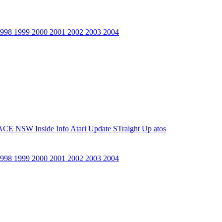
1998
1999
2000
2001
2002
2003
2004
ACE NSW Inside Info
Atari Update
STraight Up
atos
1998
1999
2000
2001
2002
2003
2004