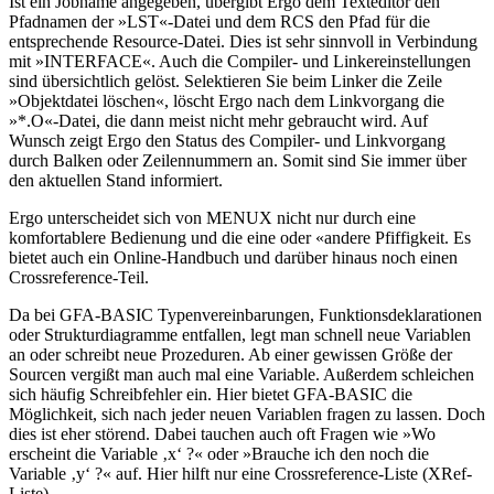
Ist ein Jobname angegeben, übergibt Ergo dem Texteditor den
Pfadnamen der »LST«-Datei und dem RCS den Pfad für die
entsprechende Resource-Datei. Dies ist sehr sinnvoll in Verbindung
mit »INTERFACE«. Auch die Compiler- und Linkereinstellungen
sind übersichtlich gelöst. Selektieren Sie beim Linker die Zeile
»Objektdatei löschen«, löscht Ergo nach dem Linkvorgang die
»*.O«-Datei, die dann meist nicht mehr gebraucht wird. Auf
Wunsch zeigt Ergo den Status des Compiler- und Linkvorgang
durch Balken oder Zeilennummern an. Somit sind Sie immer über
den aktuellen Stand informiert.
Ergo unterscheidet sich von MENUX nicht nur durch eine
komfortablere Bedienung und die eine oder «andere Pfiffigkeit. Es
bietet auch ein Online-Handbuch und darüber hinaus noch einen
Crossreference-Teil.
Da bei GFA-BASIC Typenvereinbarungen, Funktionsdeklarationen
oder Strukturdiagramme entfallen, legt man schnell neue Variablen
an oder schreibt neue Prozeduren. Ab einer gewissen Größe der
Sourcen vergißt man auch mal eine Variable. Außerdem schleichen
sich häufig Schreibfehler ein. Hier bietet GFA-BASIC die
Möglichkeit, sich nach jeder neuen Variablen fragen zu lassen. Doch
dies ist eher störend. Dabei tauchen auch oft Fragen wie »Wo
erscheint die Variable ‚x‘ ?« oder »Brauche ich den noch die
Variable ‚y‘ ?« auf. Hier hilft nur eine Crossreference-Liste (XRef-
Liste).