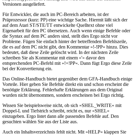
Versionen ausgeliefert.
Für Entwickler, die auch im PC-Bereich arbeiten, ist der
Präprozessor (kurz: PP) eine wichtige Sache. Hiermit läßt sich der
auf dem Atari ST/STE/TT entwickelte Quelltext ohne viel
Eigenarbeit für den PC übersetzen. Auch wenn einige Befehle oder
die Syntax auf dem PC anders sind, stellt dies Ergo nicht vor
Probleme. Fügen Sie einfach hinter der betreffenden Befehlszeile,
die es auf dem PC nicht gibt, den Kommentar »!-!PP« hinzu. Dies
bedeutet, daß diese Zeile gelöscht wird. In der nächsten Zeile
schreiben Sie als Kommentar mit einem »'« davor den
entsprechenden PC-Befehl mit »!+!PP«. Dann fügt Ergo diese Zeile
bei der Konvertierung ein.
Das Online-Handbuch bietet gegenüber dem GFA-Handbuch einige
Vorteile. Hier geben Sie Befehle direkt ein und schon erscheint die
benötigte Erklärung. Fehlerhafte Erklärungen aus dem Original
wurden nicht übernommen, sondern erscheinen bei Ergo richtig.
Wissen Sie beispielsweise nicht, ob sich »SHEL_WRITE« mit
Doppel-L und Tiefstrich schreibt, reicht es, nur »SHEL«
einzugeben. Ergo listet dann alle passenden Befehle auf. Den
gesuchten wählen Sie aus der Liste aus.
Auch ein Inhaltsverzeichnis fehlt nicht. Mit »HELP« klappen Sie