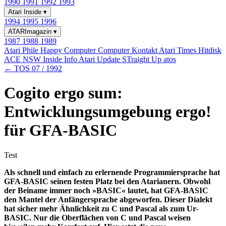
1990
1991
1992
1993
Atari Inside
▾
1994
1995
1996
ATARImagazin
▾
1987
1988
1989
Atari Phile
Happy Computer
Computer Kontakt
Atari Times
Hitdisk
ACE NSW Inside Info
Atari Update
STraight Up
atos
← TOS 07 / 1992
Cogito ergo sum:
Entwicklungsumgebung ergo!
für GFA-BASIC
Test
Als schnell und einfach zu erlernende Programmiersprache hat
GFA-BASIC seinen festen Platz bei den Atarianern. Obwohl
der Beiname immer noch »BASIC« lautet, hat GFA-BASIC
den Mantel der Anfängersprache abgeworfen. Dieser Dialekt
hat sicher mehr Ähnlichkeit zu C und Pascal als zum Ur-
BASIC. Nur die Oberflächen von C und Pascal weisen