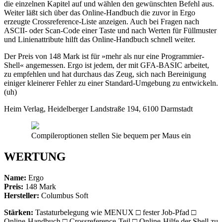
die einzelnen Kapitel auf und wählen den gewünschten Befehl aus.
Weiter läßt sich über das Online-Handbuch die zuvor in Ergo
erzeugte Crossreference-Liste anzeigen. Auch bei Fragen nach
ASCII- oder Scan-Code einer Taste und nach Werten für Füllmuster
und Linienattribute hilft das Online-Handbuch schnell weiter.
Der Preis von 148 Mark ist für »mehr als nur eine Programmier-
Shell« angemessen. Ergo ist jedem, der mit GFA-BASIC arbeitet,
zu empfehlen und hat durchaus das Zeug, sich nach Bereinigung
einiger kleinerer Fehler zu einer Standard-Umgebung zu entwickeln.
(uh)
Heim Verlag, Heidelberger Landstraße 194, 6100 Darmstadt
Compileroptionen stellen Sie bequem per Maus ein
WERTUNG
Name:
Ergo
Preis:
148 Mark
Hersteller:
Columbus Soft
Stärken:
Tastaturbelegung wie MENUX □ fester Job-Pfad □
Online-Handbuch □ Crossreference-Teil □ Online-Hilfe der Shell zu