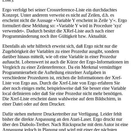
Ergo verfolgt bei seiner Crossreference-Liste ein durchdachtes
Konzept. Unter anderem verweist es nicht auf Zeilen, d.h. es
erscheint nicht die Aussage »Variable Y erscheint in Zeile 'y'«. Ergo
formuliert diese Meldung so: »Variable Y wird in Procedure 'xyz'
verwendet«. Dadurch besitzt die XRef-Liste auch nach einer
Programmänderung noch ihre Gültigkeit bzw. Aktualität.
Ebenfalls als sehr hilfreich erweist sich, daß Ergo nicht nur die
Zugehörigkeit der Variablen zu einer Prozedur ausgibt, sondern
darüber hinaus mitteilt, wie oft eine Variable in einer Prozedur
auftaucht. Lobenswert ist auch die Kürze der Ergo-Informationen im
Vergleich zu einer Zeilenreference. Da ein Merkmal vernünftiger
Programmierarbeit die Aufteilung einzelner Aufgaben in
verschiedene Prozeduren ist, reichen die Informationen der Xref-
Liste von Ergo aus. Durch die Xref-Liste von Ergo erfahren Sie
aber noch einiges mehr, beispielsweise daß Sie besser eine Variable
local definieren oder daß Sie eine Prozedur nicht mehr benötigen.
Die Xref-Liste erscheint dann wahlweise auf dem Bildschirm, in
einer Datei oder auf dem Drucker.
Dafür stehen mehrere Druckertreiber zur Verfügung. Leider fehlt
bisher die direkte Anpassung an den Atari-Laser. Ergo druckt nur
über den Diabolo-Treiber. Nach Rücksprache mit dem Autor ist eine
Anpassung jedoch in Planung und wird mit einer der nächsten