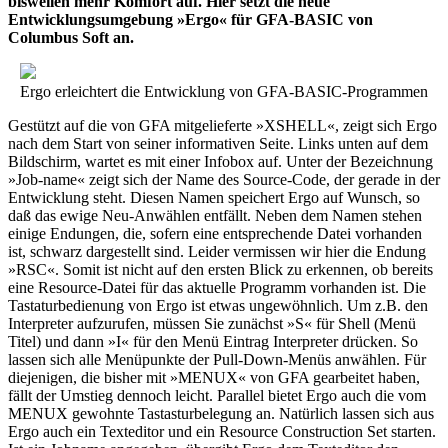
bisweilen mehr Komfort auf. Hier setzt die neue
Entwicklungsumgebung »Ergo« für GFA-BASIC von
Columbus Soft an.
Ergo erleichtert die Entwicklung von GFA-BASIC-Programmen
Gestützt auf die von GFA mitgelieferte »XSHELL«, zeigt sich Ergo
nach dem Start von seiner informativen Seite. Links unten auf dem
Bildschirm, wartet es mit einer Infobox auf. Unter der Bezeichnung
»Job-name« zeigt sich der Name des Source-Code, der gerade in der
Entwicklung steht. Diesen Namen speichert Ergo auf Wunsch, so
daß das ewige Neu-Anwählen entfällt. Neben dem Namen stehen
einige Endungen, die, sofern eine entsprechende Datei vorhanden
ist, schwarz dargestellt sind. Leider vermissen wir hier die Endung
»RSC«. Somit ist nicht auf den ersten Blick zu erkennen, ob bereits
eine Resource-Datei für das aktuelle Programm vorhanden ist. Die
Tastaturbedienung von Ergo ist etwas ungewöhnlich. Um z.B. den
Interpreter aufzurufen, müssen Sie zunächst »S« für Shell (Menü
Titel) und dann »I« für den Menü Eintrag Interpreter drücken. So
lassen sich alle Menüpunkte der Pull-Down-Menüs anwählen. Für
diejenigen, die bisher mit »MENUX« von GFA gearbeitet haben,
fällt der Umstieg dennoch leicht. Parallel bietet Ergo auch die vom
MENUX gewohnte Tastasturbelegung an. Natürlich lassen sich aus
Ergo auch ein Texteditor und ein Resource Construction Set starten.