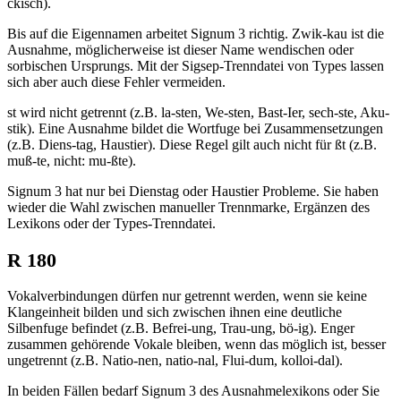
ckisch).
Bis auf die Eigennamen arbeitet Signum 3 richtig. Zwik-kau ist die
Ausnahme, möglicherweise ist dieser Name wendischen oder
sorbischen Ursprungs. Mit der Sigsep-Trenndatei von Types lassen
sich aber auch diese Fehler vermeiden.
st wird nicht getrennt (z.B. la-sten, We-sten, Bast-Ier, sech-ste, Aku-
stik). Eine Ausnahme bildet die Wortfuge bei Zusammensetzungen
(z.B. Diens-tag, Haustier). Diese Regel gilt auch nicht für ßt (z.B.
muß-te, nicht: mu-ßte).
Signum 3 hat nur bei Dienstag oder Haustier Probleme. Sie haben
wieder die Wahl zwischen manueller Trennmarke, Ergänzen des
Lexikons oder der Types-Trenndatei.
R 180
Vokalverbindungen dürfen nur getrennt werden, wenn sie keine
Klangeinheit bilden und sich zwischen ihnen eine deutliche
Silbenfuge befindet (z.B. Befrei-ung, Trau-ung, bö-ig). Enger
zusammen gehörende Vokale bleiben, wenn das möglich ist, besser
ungetrennt (z.B. Natio-nen, natio-nal, Flui-dum, kolloi-dal).
In beiden Fällen bedarf Signum 3 des Ausnahmelexikons oder Sie