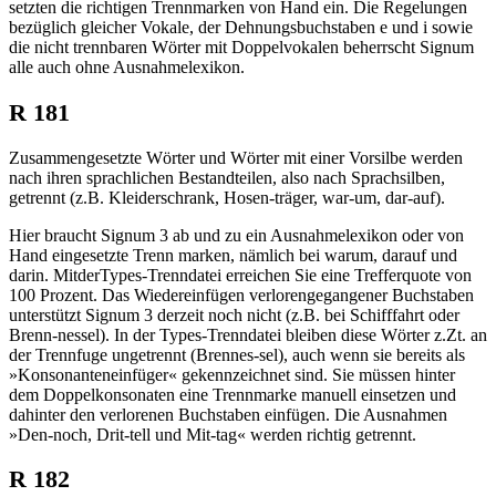
setzten die richtigen Trennmarken von Hand ein. Die Regelungen
bezüglich gleicher Vokale, der Dehnungsbuchstaben e und i sowie
die nicht trennbaren Wörter mit Doppelvokalen beherrscht Signum
alle auch ohne Ausnahmelexikon.
R 181
Zusammengesetzte Wörter und Wörter mit einer Vorsilbe werden
nach ihren sprachlichen Bestandteilen, also nach Sprachsilben,
getrennt (z.B. Kleiderschrank, Hosen-träger, war-um, dar-auf).
Hier braucht Signum 3 ab und zu ein Ausnahmelexikon oder von
Hand eingesetzte Trenn marken, nämlich bei warum, darauf und
darin. MitderTypes-Trenndatei erreichen Sie eine Trefferquote von
100 Prozent. Das Wiedereinfügen verlorengegangener Buchstaben
unterstützt Signum 3 derzeit noch nicht (z.B. bei Schifffahrt oder
Brenn-nessel). In der Types-Trenndatei bleiben diese Wörter z.Zt. an
der Trennfuge ungetrennt (Brennes-sel), auch wenn sie bereits als
»Konsonanteneinfüger« gekennzeichnet sind. Sie müssen hinter
dem Doppelkonsonaten eine Trennmarke manuell einsetzen und
dahinter den verlorenen Buchstaben einfügen. Die Ausnahmen
»Den-noch, Drit-tell und Mit-tag« werden richtig getrennt.
R 182