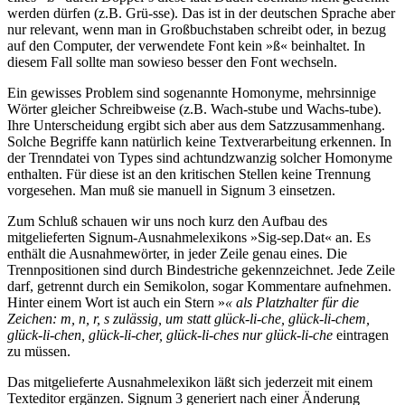
werden dürfen (z.B. Grü-sse). Das ist in der deutschen Sprache aber
nur relevant, wenn man in Großbuchstaben schreibt oder, in bezug
auf den Computer, der verwendete Font kein »ß« beinhaltet. In
diesem Fall sollte man sowieso besser den Font wechseln.
Ein gewisses Problem sind sogenannte Homonyme, mehrsinnige
Wörter gleicher Schreibweise (z.B. Wach-stube und Wachs-tube).
Ihre Unterscheidung ergibt sich aber aus dem Satzzusammenhang.
Solche Begriffe kann natürlich keine Textverarbeitung erkennen. In
der Trenndatei von Types sind achtundzwanzig solcher Homonyme
enthalten. Für diese ist an den kritischen Stellen keine Trennung
vorgesehen. Man muß sie manuell in Signum 3 einsetzen.
Zum Schluß schauen wir uns noch kurz den Aufbau des
mitgelieferten Signum-Ausnahmelexikons »Sig-sep.Dat« an. Es
enthält die Ausnahmewörter, in jeder Zeile genau eines. Die
Trennpositionen sind durch Bindestriche gekennzeichnet. Jede Zeile
darf, getrennt durch ein Semikolon, sogar Kommentare aufnehmen.
Hinter einem Wort ist auch ein Stern »
« als Platzhalter für die
Zeichen: m, n, r, s zulässig, um statt glück-li-che, glück-li-chem,
glück-li-chen, glück-li-cher, glück-li-ches nur glück-li-che
eintragen
zu müssen.
Das mitgelieferte Ausnahmelexikon läßt sich jederzeit mit einem
Texteditor ergänzen. Signum 3 generiert nach einer Änderung