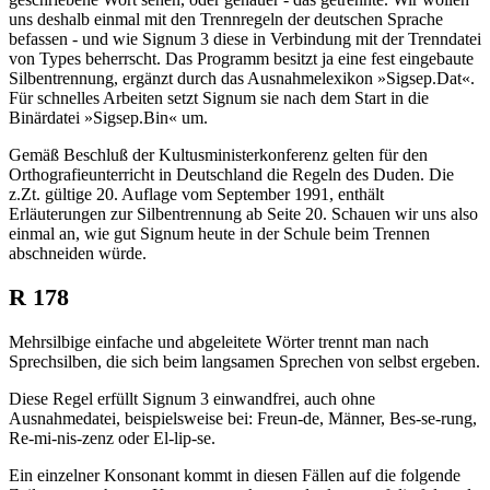
uns deshalb einmal mit den Trennregeln der deutschen Sprache
befassen - und wie Signum 3 diese in Verbindung mit der Trenndatei
von Types beherrscht. Das Programm besitzt ja eine fest eingebaute
Silbentrennung, ergänzt durch das Ausnahmelexikon »Sigsep.Dat«.
Für schnelles Arbeiten setzt Signum sie nach dem Start in die
Binärdatei »Sigsep.Bin« um.
Gemäß Beschluß der Kultusministerkonferenz gelten für den
Orthografieunterricht in Deutschland die Regeln des Duden. Die
z.Zt. gültige 20. Auflage vom September 1991, enthält
Erläuterungen zur Silbentrennung ab Seite 20. Schauen wir uns also
einmal an, wie gut Signum heute in der Schule beim Trennen
abschneiden würde.
R 178
Mehrsilbige einfache und abgeleitete Wörter trennt man nach
Sprechsilben, die sich beim langsamen Sprechen von selbst ergeben.
Diese Regel erfüllt Signum 3 einwandfrei, auch ohne
Ausnahmedatei, beispielsweise bei: Freun-de, Männer, Bes-se-rung,
Re-mi-nis-zenz oder El-lip-se.
Ein einzelner Konsonant kommt in diesen Fällen auf die folgende