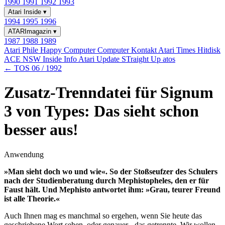
1990
1991
1992
1993
Atari Inside
▾
1994
1995
1996
ATARImagazin
▾
1987
1988
1989
Atari Phile
Happy Computer
Computer Kontakt
Atari Times
Hitdisk
ACE NSW Inside Info
Atari Update
STraight Up
atos
← TOS 06 / 1992
Zusatz-Trenndatei für Signum
3 von Types: Das sieht schon
besser aus!
Anwendung
»Man sieht doch wo und wie«. So der Stoßseufzer des Schulers
nach der Studienberatung durch Mephistopheles, den er für
Faust hält. Und Mephisto antwortet ihm: »Grau, teurer Freund
ist alle Theorie.«
Auch Ihnen mag es manchmal so ergehen, wenn Sie heute das
geschriebene Wort sehen, oder genauer - das getrennte. Wir wollen