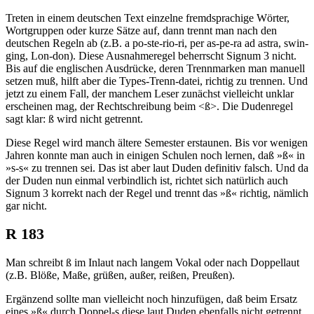
Treten in einem deutschen Text einzelne fremdsprachige Wörter,
Wortgruppen oder kurze Sätze auf, dann trennt man nach den
deutschen Regeln ab (z.B. a po-ste-rio-ri, per as-pe-ra ad astra, swin-
ging, Lon-don). Diese Ausnahmeregel beherrscht Signum 3 nicht.
Bis auf die englischen Ausdrücke, deren Trennmarken man manuell
setzen muß, hilft aber die Types-Trenn-datei, richtig zu trennen. Und
jetzt zu einem Fall, der manchem Leser zunächst vielleicht unklar
erscheinen mag, der Rechtschreibung beim <ß>. Die Dudenregel
sagt klar: ß wird nicht getrennt.
Diese Regel wird manch ältere Semester erstaunen. Bis vor wenigen
Jahren konnte man auch in einigen Schulen noch lernen, daß »ß« in
»s-s« zu trennen sei. Das ist aber laut Duden definitiv falsch. Und da
der Duden nun einmal verbindlich ist, richtet sich natürlich auch
Signum 3 korrekt nach der Regel und trennt das »ß« richtig, nämlich
gar nicht.
R 183
Man schreibt ß im Inlaut nach langem Vokal oder nach Doppellaut
(z.B. Blöße, Maße, grüßen, außer, reißen, Preußen).
Ergänzend sollte man vielleicht noch hinzufügen, daß beim Ersatz
eines »ß« durch Doppel-s diese laut Duden ebenfalls nicht getrennt