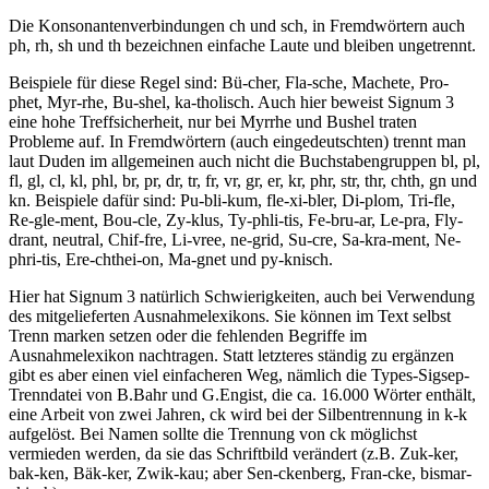
Die Konsonantenverbindungen ch und sch, in Fremdwörtern auch
ph, rh, sh und th bezeichnen einfache Laute und bleiben ungetrennt.
Beispiele für diese Regel sind: Bü-cher, Fla-sche, Machete, Pro-
phet, Myr-rhe, Bu-shel, ka-tholisch. Auch hier beweist Signum 3
eine hohe Treffsicherheit, nur bei Myrrhe und Bushel traten
Probleme auf. In Fremdwörtern (auch eingedeutschten) trennt man
laut Duden im allgemeinen auch nicht die Buchstabengruppen bl, pl,
fl, gl, cl, kl, phl, br, pr, dr, tr, fr, vr, gr, er, kr, phr, str, thr, chth, gn und
kn. Beispiele dafür sind: Pu-bli-kum, fle-xi-bler, Di-plom, Tri-fle,
Re-gle-ment, Bou-cle, Zy-klus, Ty-phli-tis, Fe-bru-ar, Le-pra, Fly-
drant, neutral, Chif-fre, Li-vree, ne-grid, Su-cre, Sa-kra-ment, Ne-
phri-tis, Ere-chthei-on, Ma-gnet und py-knisch.
Hier hat Signum 3 natürlich Schwierigkeiten, auch bei Verwendung
des mitgelieferten Ausnahmelexikons. Sie können im Text selbst
Trenn marken setzen oder die fehlenden Begriffe im
Ausnahmelexikon nachtragen. Statt letzteres ständig zu ergänzen
gibt es aber einen viel einfacheren Weg, nämlich die Types-Sigsep-
Trenndatei von B.Bahr und G.Engist, die ca. 16.000 Wörter enthält,
eine Arbeit von zwei Jahren, ck wird bei der Silbentrennung in k-k
aufgelöst. Bei Namen sollte die Trennung von ck möglichst
vermieden werden, da sie das Schriftbild verändert (z.B. Zuk-ker,
bak-ken, Bäk-ker, Zwik-kau; aber Sen-ckenberg, Fran-cke, bismar-