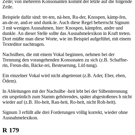
Zeile; von mehreren Konsonanten kommt der letzte auf die folgende
Zeile.
Beispiele dafür sind: tre-ten, nä-hen, Ru-der, Knospen, kämp-fen,
an-de-re, and-re und dunk-le. Auch diese Regel beherrscht Signum
3 mit wenigen Ausnahmen, hier: Knospen, kämpfen, andre und
dunkle. An dieser Stelle sollte das Ausnahmelexikon in Kraft treten.
Dort müßte man diese Worte, wie im Beispiel aufgeführt, mit einem
Texteditor nachtragen.
Nachsilben, die mit einem Vokal beginnen, nehmen bei der
Trennung den vorangehenden Konsonaten zu sich (z.B. Schaffne-
rin, Freun-din, Bäcke-rei, Besteuerung, Lüf-tung).
Ein einzelner Vokal wird nicht abgetrennt (z.B. Ader, Eber, eben,
Ödem).
In Ableitungen mit der Nachsilbe -heit lebt bei der Silbentrennung
ein ursprünlich zum Stamm gehörendes, später abgestoßenes h nicht
wieder auf (z.B. Ho-heit, Rau-heit, Ro-heit, nicht Roh-heit).
Signum 3 erfüllt alle drei Forderungen völlig korrekt, wieder ohne
Ausnahmelexikon.
R 179