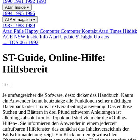
1990
1991
1992
1993
Atari Inside
▾
1994
1995
1996
ATARImagazin
▾
1987
1988
1989
Atari Phile
Happy Computer
Computer Kontakt
Atari Times
Hitdisk
ACE NSW Inside Info
Atari Update
STraight Up
atos
← TOS 06 / 1992
ST-Guide, Online-Hilfe:
Hilfsbereit
Test
Je umfangreicher die Software, desto dicker das Handbuch. Kaum
ein Anwender kennt heutzutage alle Funktionen seiner mächtigen
Datenbank oder Luxus-Textverarbeitung auswendig. Das endlose
Suchen und Blättern in drei Pfund schweren Anleitungen ist
allerdings absolut »out«. Topaktuell sind vielmehr die »Online-
Hilfen«. Sie informieren den Anwender in einem jederzeit
aufrufbaren Hilfefenster, das zunächst das Inhaltsverzeichnis der
Bildschirmanleitung zeigt. Ein Klick auf den gewünschten