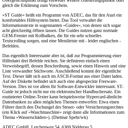
Obergesichtspunkt bringt entweder weitere Gliederungspunkte oder
gleich die Erklärung zum Vorschein.
»ST Guide« heißt ein Programm von ADEC, das für den Atari ein
komfortables Hilfesystem bietet. Das Tool verwaltet die
Informationstexte in sogennanten »Guides«, von denen sich sogar
acht gleichzeitig öffnen lassen. Die Guides nutzen ganz normale
GEM-Fenster mit Rollbalken, die für ein sehr schnelles
Textscrolling sorgen, und eine Menüleiste mit - leider englischen -
Befehlen.
Das eigentlich Interessante aber ist, daß zur Programmierung einer
Hilfedatei drei Befehle reichen. Sie definieren einfach einen
Verweisbegriff, dessen Beschreibung, sowie einen Hinweis und eine
Liste verwandter Stichworte. Anschließend kommt der eigentliche
Text. Dieser läßt sich auch im ASCII-Format aus einer Datei laden.
Auf der Diskette befindet sich auch eine abgespeckte Freeware-
Version. Dies ist vor allem für Software-Entwickler interessant. ST-
Guide ist jedoch nicht nur ein elektronischer Handbuchersatz. Ein
routinierter Online-Texter kann beispielsweise Hypercard-ähnliche
Datenbanken zu allen möglichen Themen entwerfen: Etwa einen
Führer durch den Dschungel des Steuer- oder Versicherungsrechtes
(ein Klick auf »Waschmaschine« zeigt dann alle Informationen zum
Thema »Wasserschäden«). (Dietmar Spehr/wk)
ADEC GmbH, Lerchenweg 54, 6369 Nidderau 5,