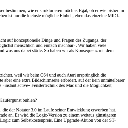
lber bestimmen, wie er strukturieren möchte. Egal, ob er wie bisher im
eben ist nur die kleinste mögliche Einheit, eben das einzelne MIDI-
sicht auf konzeptionelle Dinge und Fragen des Zugangs, der
möglichst menschlich und einfach machbar«. Wir haben viele
nd was uns dabei störte. So haben wir als Konsequenz mit dem
zichtet, weil wir beim C64 und auch Atari ursprünglich die
 aber eine extra Bildschirmseite erfordert, auf der kein unmittelbarer
e »instant active« Fenstertechnik des Mac und die Möglichkeit,
 Käufergunst buhlen?
, die der Notator 3.0 im Laufe seiner Entwicklung erworben hat.
rade an. Er wird die Logic-Version zu einem weitaus günstigeren
or Logic zum Selbstkostenpreis. Eine Upgrade-Aktion von der ST-