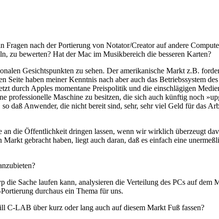
in Fragen nach der Portierung von Notator/Creator auf andere Computer
ln, zu bewerten? Hat der Mac im Musikbereich die besseren Karten?
ionalen Gesichtspunkten zu sehen. Der amerikanische Markt z.B. forde
 Seite haben meiner Kenntnis nach aber auch das Betriebssystem des 
etzt durch Apples momentane Preispolitik und die einschlägigen Medien
ine professionelle Maschine zu besitzen, die sich auch künftig noch »upg
 so daß Anwender, die nicht bereit sind, sehr, sehr viel Geld für das 
e an die Öffentlichkeit dringen lassen, wenn wir wirklich überzeugt da
 Markt gebracht haben, liegt auch daran, daß es einfach eine unermeßli
 anzubieten?
die Sache laufen kann, analysieren die Verteilung des PCs auf dem Mar
-Portierung durchaus ein Thema für uns.
ll C-LAB über kurz oder lang auch auf diesem Markt Fuß fassen?