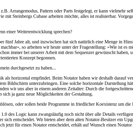
t z.B. Arrangemodus, Pattern oder Parts festgelegt, er kann vielmehr se
ie mit Steinbergs Cubase arbeiten möchte, alles ist realisierbar. Vorgeg
nn einer Weiterentwicklung sprechen?
er fünf Jahre alt, und inzwischen hat sich natürlich eine Menge in Hin
machbar«, so arbeiten wir heute unter der Fragestellung: »Wie ist es 
chon immer bei unserer Arbeit mit dem Sequenzer gewünscht haben, u
rientierten Konzept begonnen.
gemein durchgesetzt zu haben...
ik als horizontal empfindet. Beim Notator haben wir deshalb darauf ver
em Bildschirm unterzubringen. Eine solche horizontale Darstellung hätte
en wir uns aber in einem anderen Zeitalter: Durch die fortgeschritten
n sich ja ganz neue Möglichkeiten der Gestaltung.
blösen, oder sollen beide Programme in friedlicher Koexistenz um die
1.0 des Logic kann zwangsläufig noch nicht über alle Details verfügen
 sich entscheidet. Wir bieten aber dem alten Notator-Besitzer ein Upg
ch jetzt für einen Notator entscheidet, erhält auf Wunsch einen Notat