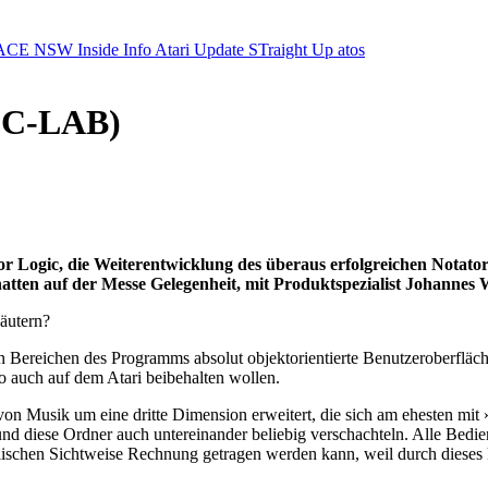
ACE NSW Inside Info
Atari Update
STraight Up
atos
 (C-LAB)
or Logic, die Weiterentwicklung des überaus erfolgreichen Nota
 hatten auf der Messe Gelegenheit, mit Produktspezialist Johanne
äutern?
len Bereichen des Programms absolut objektorientierte Benutzeroberfläc
so auch auf dem Atari beibehalten wollen.
on Musik um eine dritte Dimension erweitert, die sich am ehesten mit »
und diese Ordner auch untereinander beliebig verschachteln. Alle Bedien
ischen Sichtweise Rechnung getragen werden kann, weil durch dieses k