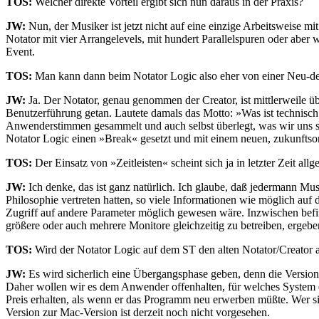
TOS:
Welcher direkte Vorteil ergibt sich nun daraus in der Praxis?
JW:
Nun, der Musiker ist jetzt nicht auf eine einzige Arbeitsweise mi
Notator mit vier Arrangelevels, mit hundert Parallelspuren oder aber w
Event.
TOS:
Man kann dann beim Notator Logic also eher von einer Neu-de
JW:
Ja. Der Notator, genau genommen der Creator, ist mittlerweile üb
Benutzerführung getan. Lautete damals das Motto: »Was ist technisch 
Anwenderstimmen gesammelt und auch selbst überlegt, was wir uns s
Notator Logic einen »Break« gesetzt und mit einem neuen, zukunftso
TOS:
Der Einsatz von »Zeitleisten« scheint sich ja in letzter Zeit all
JW:
Ich denke, das ist ganz natürlich. Ich glaube, daß jedermann Mus
Philosophie vertreten hatten, so viele Informationen wie möglich auf d
Zugriff auf andere Parameter möglich gewesen wäre. Inzwischen befind
größere oder auch mehrere Monitore gleichzeitig zu betreiben, ergebe
TOS:
Wird der Notator Logic auf dem ST den alten Notator/Creator a
JW:
Es wird sicherlich eine Übergangsphase geben, denn die Version 
Daher wollen wir es dem Anwender offenhalten, für welches System er
Preis erhalten, als wenn er das Programm neu erwerben müßte. Wer si
Version zur Mac-Version ist derzeit noch nicht vorgesehen.