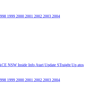
1998
1999
2000
2001
2002
2003
2004
ACE NSW Inside Info
Atari Update
STraight Up
atos
1998
1999
2000
2001
2002
2003
2004