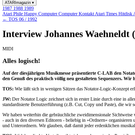
ATARImagazin
▾
1987
1988
1989
Atari Phile
Happy Computer
Computer Kontakt
Atari Times
Hitdisk
← TOS 06 / 1992
Interview Johannes Waehneldt
MIDI
Alles logisch!
Auf der diesjährigen Musikmesse präsentierte C-LAB den Notat
den Genuß des praktisch völlig neu gestalteten Sequenzers. Wir
TOS:
Wie läßt sich in wenigen Sätzen das Notator-Logic-Konzept erl
JW:
Der Notator Logic zeichnet sich in erster Linie durch eine in al
standardisierte Benutzerführung (z.B. Cut, Copy und Paste), die wir 
Wir haben weiterhin die gebräuchliche zweidimensionale Sichtweise v
- auch in den diversen Editoren - beliebig in »Ordnern« organisieren 
und Unterordnern. Wir glauben, daß damit jeder erdenklichen musikal