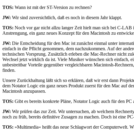
TOS:
Wann ist mit der ST-Version zu rechnen?
JW:
Wir sind zuversichtlich, daß es noch in diesem Jahr klappt.
TOS:
Noch vor gar nicht allzu langer Zeit hielt man sich bei C-LAB 
Anstrengung, ein ganz neues Konzept für den Macintosh zu entwicke
JW:
Die Entscheidung für den Mac ist zunächst einmal unter internat
einfach in die Pflicht genommen, dem nachzukommen. Auf der anderen
technischen Vorsprung. Zusätzlich erleben die Mac-Rechner nicht zul
Wechsel jetzt wirklich da ist. Viele Musiker wünschen sich einfach, e
unbestreitbar Vorteile gegenüber vergleichbaren Macintosh-Rechnern,
finden.
Unsere Zurückhaltung läßt sich so erklären, daß wir erst dann Projekt
dem Notator Logic ein ganz neues Produkt zuerst für den Mac auf den
Macintosh anzupassen.
TOS:
Gibt es bereits konkrete Pläne, Notator Logic auch für den PC
JW:
Wir prüfen das zur Zeit. Wir untersuchen, ab welchem Rechnertyp 
noch zu früh, bereits definitive Zusagen zu machen. Doch ist eine PC
TOS:
»Multimedia« heißt das neue Schlagwort der Computerwelt. Wi