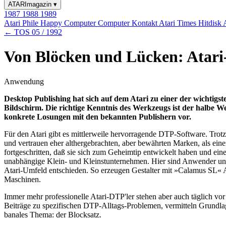
ATARImagazin
▾
1987
1988
1989
Atari Phile
Happy Computer
Computer Kontakt
Atari Times
Hitdisk
← TOS 05 / 1992
Von Blöcken und Lücken: Atar
Anwendung
Desktop Publishing hat sich auf dem Atari zu einer der wichtigs
Bildschirm. Die richtige Kenntnis des Werkzeugs ist der halbe 
konkrete Losungen mit den bekannten Publishern vor.
Für den Atari gibt es mittlerweile hervorragende DTP-Software. Trot
und vertrauen eher althergebrachten, aber bewährten Marken, als ein
fortgeschritten, daß sie sich zum Geheimtip entwickelt haben und ein
unabhängige Klein- und Kleinstunternehmen. Hier sind Anwender und I
Atari-Umfeld entschieden. So erzeugen Gestalter mit »Calamus SL« A
Maschinen.
Immer mehr professionelle Atari-DTP'ler stehen aber auch täglich vor
Beiträge zu spezifischen DTP-Alltags-Problemen, vermitteln Grundl
banales Thema: der Blocksatz.