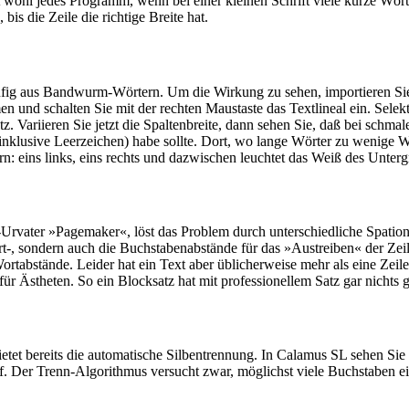
elt wohl jedes Programm, wenn bei einer kleinen Schrift viele kurze Wör
is die Zeile die richtige Breite hat.
häufig aus Bandwurm-Wörtern. Um die Wirkung zu sehen, importieren Sie
n und schalten Sie mit der rechten Maustaste das Textlineal ein. Selekt
. Variieren Sie jetzt die Spaltenbreite, dann sehen Sie, daß bei schma
(inklusive Leerzeichen) habe sollte. Dort, wo lange Wörter zu wenige
rn: eins links, eins rechts und dazwischen leuchtet das Weiß des Unterg
-Urvater »Pagemaker«, löst das Problem durch unterschiedliche Spatio
rt-, sondern auch die Buchstabenabstände für das »Austreiben« der Ze
ortabstände. Leider hat ein Text aber üblicherweise mehr als eine Zeil
ür Ästheten. So ein Blocksatz hat mit professionellem Satz gar nichts
bietet bereits die automatische Silbentrennung. In Calamus SL sehen Si
f. Der Trenn-Algorithmus versucht zwar, möglichst viele Buchstaben ei