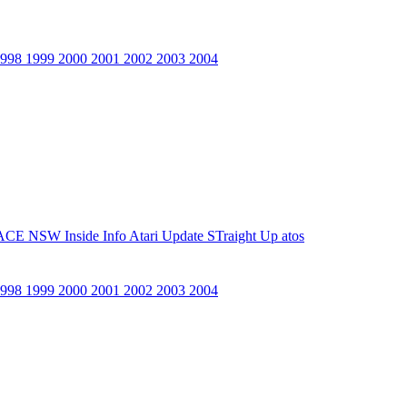
1998
1999
2000
2001
2002
2003
2004
ACE NSW Inside Info
Atari Update
STraight Up
atos
1998
1999
2000
2001
2002
2003
2004