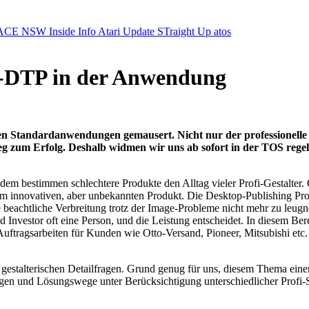
ACE NSW Inside Info
Atari Update
STraight Up
atos
i-DTP in der Anwendung
ten Standardanwendungen gemausert. Nicht nur der professionelle 
Weg zum Erfolg. Deshalb widmen wir uns ab sofort in der TOS reg
zdem bestimmen schlechtere Produkte den Alltag vieler Profi-Gestalter
em innovativen, aber unbekannten Produkt. Die Desktop-Publishing Pro
e beachtliche Verbreitung trotz der Image-Probleme nicht mehr zu leugn
nvestor oft eine Person, und die Leistung entscheidet. In diesem Ber
uftragsarbeiten für Kunden wie Otto-Versand, Pioneer, Mitsubishi etc.
 gestalterischen Detailfragen. Grund genug für uns, diesem Thema eine
agen und Lösungswege unter Berücksichtigung unterschiedlicher Profi