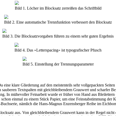
Bild 1. Löcher im Blocksatz zerreißen das Schriftbild
Bild 2. Eine automatische Trennfunktion verbessert den Blocksatz
Bild 3. Die Blocksatzvorgaben führen zu einem sehr guten Ergebnis
Bild 4. Das »Letterspacing« ist typografischer Pfusch
Bild 5. Einstellung der Trennungsparameter
eine klare Gliederung auf den meistenteils sehr vollgepackten Seiten w
h in sauberen Textspalten mit gleichbleibendem Grauwert und scharfer B
erung. In mühevoller Feinarbeit wurde er früher von Hand aus Bleilettern
uch schon einmal zu einem Stück Papier, um eine Feinstabstimmung der 
atz-Buchserie, nämlich die Hans-Magnus Enzensberger Reihe im Eichbor
ocksatz aus. Von gleichbleibendem Grauwert kann in der Regel nicht di