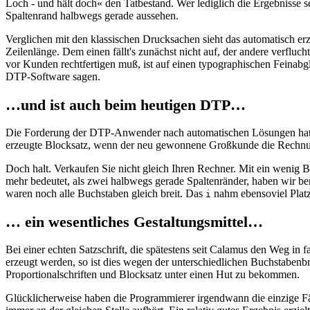
Loch - und hält doch« den Tatbestand. Wer lediglich die Ergebnisse s
Spaltenrand halbwegs gerade aussehen.
Verglichen mit den klassischen Drucksachen sieht das automatisch er
Zeilenlänge. Dem einen fällt's zunächst nicht auf, der andere verflu
vor Kunden rechtfertigen muß, ist auf einen typographischen Feinabgl
DTP-Software sagen.
…und ist auch beim heutigen DTP…
Die Forderung der DTP-Anwender nach automatischen Lösungen hat vie
erzeugte Blocksatz, wenn der neu gewonnene Großkunde die Rechnung n
Doch halt. Verkaufen Sie nicht gleich Ihren Rechner. Mit ein wenig 
mehr bedeutet, als zwei halbwegs gerade Spaltenränder, haben wir ber
waren noch alle Buchstaben gleich breit. Das
nahm ebensoviel Platz
i
… ein wesentliches Gestaltungsmittel…
Bei einer echten Satzschrift, die spätestens seit Calamus den Weg in 
erzeugt werden, so ist dies wegen der unterschiedlichen Buchstabenb
Proportionalschriften und Blocksatz unter einen Hut zu bekommen.
Glücklicherweise haben die Programmierer irgendwann die einzige Fäh