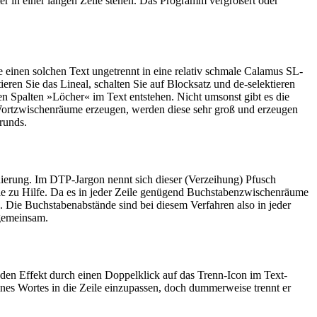
ter in einer langen Zeile stehen. Das Programm vergrößert oder
 einen solchen Text ungetrennt in eine relativ schmale Calamus SL-
ieren Sie das Lineal, schalten Sie auf Blocksatz und de-selektieren
len Spalten »Löcher« im Text entstehen. Nicht umsonst gibt es die
 Wortzwischenräume erzeugen, werden diese sehr groß und erzeugen
runds.
nierung. Im DTP-Jargon nennt sich dieser (Verzeihung) Pfusch
ile zu Hilfe. Da es in jeder Zeile genügend Buchstabenzwischenräume
e. Die Buchstabenabstände sind bei diesem Verfahren also in jeder
 gemeinsam.
e den Effekt durch einen Doppelklick auf das Trenn-Icon im Text-
nes Wortes in die Zeile einzupassen, doch dummerweise trennt er