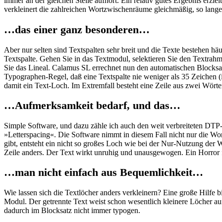
immer an der gleichen Stelle aufhört. Ein relativ gutes Ergebnis erzi
verkleinert die zahlreichen Wortzwischenräume gleichmäßig, so lange, b
…das einer ganz besonderen…
Aber nur selten sind Textspalten sehr breit und die Texte bestehen 
Textspalte. Gehen Sie in das Textmodul, selektieren Sie den Textrahme
Sie das Lineal. Calamus SL errechnet nun den automatischen Blocksatz
Typographen-Regel, daß eine Textspalte nie weniger als 35 Zeichen 
damit ein Text-Loch. Im Extremfall besteht eine Zeile aus zwei Wörte
…Aufmerksamkeit bedarf, und das…
Simple Software, und dazu zähle ich auch den weit verbreiteten DTP
»Letterspacing«. Die Software nimmt in diesem Fall nicht nur die Wo
gibt, entsteht ein nicht so großes Loch wie bei der Nur-Nutzung der W
Zeile anders. Der Text wirkt unruhig und unausgewogen. Ein Horror f
…man nicht einfach aus Bequemlichkeit…
Wie lassen sich die Textlöcher anders verkleinern? Eine große Hilfe 
Modul. Der getrennte Text weist schon wesentlich kleinere Löcher au
dadurch im Blocksatz nicht immer typogen.