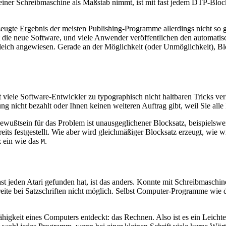
einer Schreibmaschine als Maßstab nimmt, ist mit fast jedem DTP-Blocks
zeugte Ergebnis der meisten Publishing-Programme allerdings nicht so g
cht die neue Software, und viele Anwender veröffentlichen den automat
eich angewiesen. Gerade an der Möglichkeit (oder Unmöglichkeit), Block
le Software-Entwickler zu typographisch nicht haltbaren Tricks verl
icht bezahlt oder Ihnen keinen weiteren Auftrag gibt, weil Sie alle 
Bewußtsein für das Problem ist unausgeglichener Blocksatz, beispiels
eits festgestellt. Wie aber wird gleichmäßiger Blocksatz erzeugt, wie
 ein wie das
.
M
fast jeden Atari gefunden hat, ist das anders. Konnte mit Schreibmaschi
reite bei Satzschriften nicht möglich. Selbst Computer-Programme wie d
igkeit eines Computers entdeckt: das Rechnen. Also ist es ein Leichte