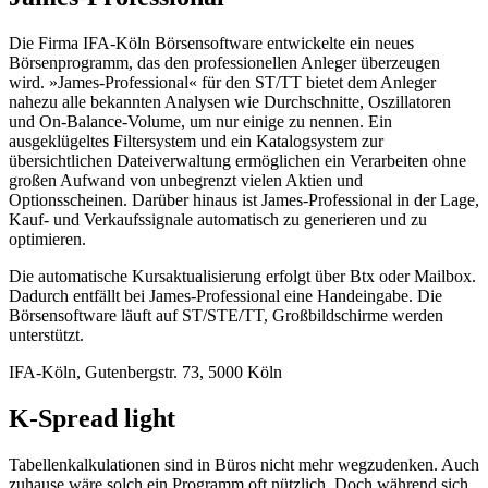
Die Firma IFA-Köln Börsensoftware entwickelte ein neues
Börsenprogramm, das den professionellen Anleger überzeugen
wird. »James-Professional« für den ST/TT bietet dem Anleger
nahezu alle bekannten Analysen wie Durchschnitte, Oszillatoren
und On-Balance-Volume, um nur einige zu nennen. Ein
ausgeklügeltes Filtersystem und ein Katalogsystem zur
übersichtlichen Dateiverwaltung ermöglichen ein Verarbeiten ohne
großen Aufwand von unbegrenzt vielen Aktien und
Optionsscheinen. Darüber hinaus ist James-Professional in der Lage,
Kauf- und Verkaufssignale automatisch zu generieren und zu
optimieren.
Die automatische Kursaktualisierung erfolgt über Btx oder Mailbox.
Dadurch entfällt bei James-Professional eine Handeingabe. Die
Börsensoftware läuft auf ST/STE/TT, Großbildschirme werden
unterstützt.
IFA-Köln, Gutenbergstr. 73, 5000 Köln
K-Spread light
Tabellenkalkulationen sind in Büros nicht mehr wegzudenken. Auch
zuhause wäre solch ein Programm oft nützlich. Doch während sich