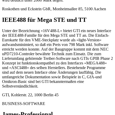
wird deutlich unter 2000 Mark liegen.
Roskothen und Eckstein GbR, Monheimsallee 85, 5100 Aachen
IEEE488 für Mega STE und TT
Unter der Bezeichnung »16V488-L« bietet GTI ein neues Interface
der IEEE488-Familie für den Mega STE und TT an. Die Einfach-
Eurokarte für den VME-Steckplatz wurde als »light-Version«
aufwandsminimiert, so daß ein Preis von 798 Mark inkl. Software
erreicht werden konnte. Auf der Baugruppe kommt mit dem NEC
uPD7210-Controler bewährte Technik zum Einsatz. Die zum
Lieferumfang gehörende Treiber-Software nach GTIs GPIB Phase 2
Konzept ist funktionskompatibel zu den Interfaces »MEGA488«
und »ASCI488« des selben Herstellers. Bestehende Programme
sind auf dem neuen Inteface ohne Änderungen lauffähig. Die
umfangreiche Dokumentation sowie Beispiele in C, GfA-und
Omikron-Basic sind bei GTI bekanntermaßen eine
Selbstverständlichkeit.
GTI, Kohlerstr. 22, 1000 Berlin 45
BUSINESS-SOFTWARE
James-Professional