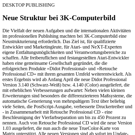
DESKTOP PUBLISHING
Neue Struktur bei 3K-Computerbild
Die Vielfalt der neuen Aufgaben und die internationalen Aktivitäten
im professionellen Publishing machten bei 3K-Computerbild eine
Neustrukturierung erforderlich. Das Ziel ist, für qualifizierte
Entwickler und Marketingleute, für Atari- und NeXT-Experten
eigene Entfaltungsmöglichkeiten und Verantwortungsbereiche zu
schaffen. Alle freiberuflichen und festangestellten Atari-Entwickler
haben eine gemeinsame Gesellschaft gegründet, die die
erfolgreichen Produkte »Didot Professional« und »Retouche
Professional CD« mit ihrem gesamten Umfeld weiterentwickelt. Als
erstes Ergebnis wird ab Anfang April die neue Didot Professional
Version 3.140 (Schwarz-Weiß) bzw. 4.140 (Color) ausgeliefert, die
mit erheblichen Verbesserungen aufwartet: Neben vielen kleinen
Erweiterungen sind besonders die differenzierteren Maßsysteme, die
automatische Generierung von mehrspaltigem Text über beliebig
viele Seiten, die PostScript-Ausgabe, verbesserte Druckertreiber und
- in Zusammenarbeit mit Retouche Professional CD - eine
Beschleunigung der Vierfarbseparation um bis zu 450 Prozent zu
nennen. Auch von Retouche Professional CD wird die neue Version
1.03 ausgeliefert, die nun auch die neue TrueColor-Karte von
Matrix unterstützt. Alle neuen Versionen sind ab sofort im Update-