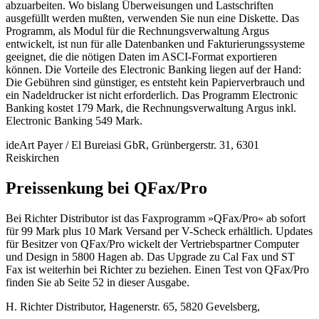
abzuarbeiten. Wo bislang Überweisungen und Lastschriften
ausgefüllt werden mußten, verwenden Sie nun eine Diskette. Das
Programm, als Modul für die Rechnungsverwaltung Argus
entwickelt, ist nun für alle Datenbanken und Fakturierungssysteme
geeignet, die die nötigen Daten im ASCI-Format exportieren
können. Die Vorteile des Electronic Banking liegen auf der Hand:
Die Gebühren sind günstiger, es entsteht kein Papierverbrauch und
ein Nadeldrucker ist nicht erforderlich. Das Programm Electronic
Banking kostet 179 Mark, die Rechnungsverwaltung Argus inkl.
Electronic Banking 549 Mark.
ideArt Payer / El Bureiasi GbR, Grünbergerstr. 31, 6301
Reiskirchen
Preissenkung bei QFax/Pro
Bei Richter Distributor ist das Faxprogramm »QFax/Pro« ab sofort
für 99 Mark plus 10 Mark Versand per V-Scheck erhältlich. Updates
für Besitzer von QFax/Pro wickelt der Vertriebspartner Computer
und Design in 5800 Hagen ab. Das Upgrade zu Cal Fax und ST
Fax ist weiterhin bei Richter zu beziehen. Einen Test von QFax/Pro
finden Sie ab Seite 52 in dieser Ausgabe.
H. Richter Distributor, Hagenerstr. 65, 5820 Gevelsberg,