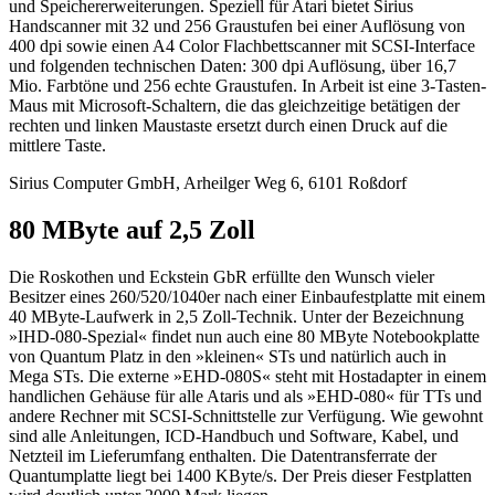
und Speichererweiterungen. Speziell für Atari bietet Sirius
Handscanner mit 32 und 256 Graustufen bei einer Auflösung von
400 dpi sowie einen A4 Color Flachbettscanner mit SCSI-Interface
und folgenden technischen Daten: 300 dpi Auflösung, über 16,7
Mio. Farbtöne und 256 echte Graustufen. In Arbeit ist eine 3-Tasten-
Maus mit Microsoft-Schaltern, die das gleichzeitige betätigen der
rechten und linken Maustaste ersetzt durch einen Druck auf die
mittlere Taste.
Sirius Computer GmbH, Arheilger Weg 6, 6101 Roßdorf
80 MByte auf 2,5 Zoll
Die Roskothen und Eckstein GbR erfüllte den Wunsch vieler
Besitzer eines 260/520/1040er nach einer Einbaufestplatte mit einem
40 MByte-Laufwerk in 2,5 Zoll-Technik. Unter der Bezeichnung
»IHD-080-Spezial« findet nun auch eine 80 MByte Notebookplatte
von Quantum Platz in den »kleinen« STs und natürlich auch in
Mega STs. Die externe »EHD-080S« steht mit Hostadapter in einem
handlichen Gehäuse für alle Ataris und als »EHD-080« für TTs und
andere Rechner mit SCSI-Schnittstelle zur Verfügung. Wie gewohnt
sind alle Anleitungen, ICD-Handbuch und Software, Kabel, und
Netzteil im Lieferumfang enthalten. Die Datentransferrate der
Quantumplatte liegt bei 1400 KByte/s. Der Preis dieser Festplatten