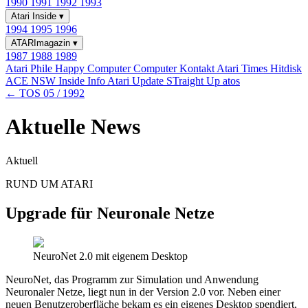
1990
1991
1992
1993
Atari Inside
▾
1994
1995
1996
ATARImagazin
▾
1987
1988
1989
Atari Phile
Happy Computer
Computer Kontakt
Atari Times
Hitdisk
ACE NSW Inside Info
Atari Update
STraight Up
atos
← TOS 05 / 1992
Aktuelle News
Aktuell
RUND UM ATARI
Upgrade für Neuronale Netze
NeuroNet 2.0 mit eigenem Desktop
NeuroNet, das Programm zur Simulation und Anwendung
Neuronaler Netze, liegt nun in der Version 2.0 vor. Neben einer
neuen Benutzeroberfläche bekam es ein eigenes Desktop spendiert,