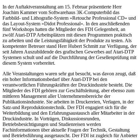
In der Auftaktveranstaltung am 15. Februar präsentierte Herr
Joachim Kammer vom Softwarehaus 3K-Computerbild das
Farbbild- und Lithografie-System »Retouche Professional CD« und
das Layout-System »Didot Professional«. In den anschließenden
fünf Workshops hatten die Mitglieder des FDI Gelegenheit, an
zwölf Atari-DTP Arbeitsplätzen mit diesen Programmen praktisch
zu arbeiten und die Leistungsfähigkeit der Produkte zu testen. Als
kompetenter Betreuer stand Herr Hubert Schmitt zur Verfügung, der
seit Jahren Auszubildende des grafischen Gewerbes auf Atari-DTP
Systemen schult und auf die Durchführung der Gesellenprüfung mit
diesem System vorbereitet.
Alle Veranstaltungen waren sehr gut besucht, was davon zeugt, daß
ein hoher Informationsbedarf über Atari-DTP bei den
verantwortlichen Führungskräften der Druckindustrie besteht. Die
Mitglieder des FDI gehören zur Geschäftsleitung, aber ebenso zum
mittleren Management aller Unternehmensbereiche der
Publikationsindustrie. Sie arbeiten in Druckereien, Verlagen, in der
Satz-und Reproduktionstechnik. Der FDI engagiert sich für die
Weiterbildung und den Erfahrungsaustausch aller Mitarbeiter in der
Druckindustrie. In Vorträgen, Diskussionsrunden,
Betriebsbesichtigungen und Studienreisen werden
Fachinformationen über aktuelle Fragen der Technik, Gestaltung
und Betriebsführung ausgetauscht. Der FDI ist zugleich für Anbieter