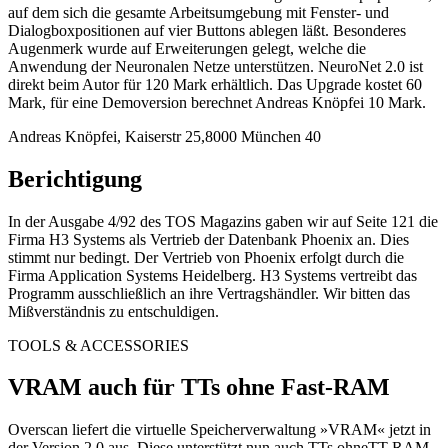
auf dem sich die gesamte Arbeitsumgebung mit Fenster- und
Dialogboxpositionen auf vier Buttons ablegen läßt. Besonderes
Augenmerk wurde auf Erweiterungen gelegt, welche die
Anwendung der Neuronalen Netze unterstützen. NeuroNet 2.0 ist
direkt beim Autor für 120 Mark erhältlich. Das Upgrade kostet 60
Mark, für eine Demoversion berechnet Andreas Knöpfei 10 Mark.
Andreas Knöpfei, Kaiserstr 25,8000 München 40
Berichtigung
In der Ausgabe 4/92 des TOS Magazins gaben wir auf Seite 121 die
Firma H3 Systems als Vertrieb der Datenbank Phoenix an. Dies
stimmt nur bedingt. Der Vertrieb von Phoenix erfolgt durch die
Firma Application Systems Heidelberg. H3 Systems vertreibt das
Programm ausschließlich an ihre Vertragshändler. Wir bitten das
Mißverständnis zu entschuldigen.
TOOLS & ACCESSORIES
VRAM auch für TTs ohne Fast-RAM
Overscan liefert die virtuelle Speicherverwaltung »VRAM« jetzt in
der Version 2.0 aus. Diese unterstützt nun auch TTs ohneTT-RAM,