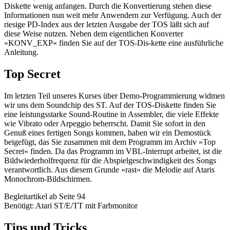
Diskette wenig anfangen. Durch die Konvertierung stehen diese
Informationen nun weit mehr Anwendern zur Verfügung. Auch der
riesige PD-Index aus der letzten Ausgabe der TOS läßt sich auf
diese Weise nutzen. Neben dem eigentlichen Konverter
»KONV_EXP« finden Sie auf der TOS-Dis-kette eine ausführliche
Anleitung.
Top Secret
Im letzten Teil unseres Kurses über Demo-Programmierung widmen
wir uns dem Soundchip des ST. Auf der TOS-Diskette finden Sie
eine leistungsstarke Sound-Routine in Assembler, die viele Effekte
wie Vibrato oder Arpeggio beherrscht. Damit Sie sofort in den
Genuß eines fertigen Songs kommen, haben wir ein Demostück
beigefügt, das Sie zusammen mit dem Programm im Archiv »Top
Secret« finden. Da das Programm im VBL-Interrupt arbeitet, ist die
Bildwiederholfrequenz für die Abspielgeschwindigkeit des Songs
verantwortlich. Aus diesem Grunde »rast« die Melodie auf Ataris
Monochrom-Bildschirmen.
Begleitartikel ab Seite 94
Benötigt: Atari ST/E/TT mit Farbmonitor
Tips und Tricks