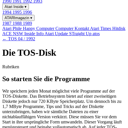
1990
1991
1992
1993
Atari Inside
▾
1994
1995
1996
ATARImagazin
▾
1987
1988
1989
Atari Phile
Happy Computer
Computer Kontakt
Atari Times
Hitdisk
ACE NSW Inside Info
Atari Update
STraight Up
atos
← TOS 04 / 1992
Die TOS-Disk
Rubriken
So starten Sie die Programme
Wir speichern jeden Monat möglichst viele Programme auf der
TOS-Diskette. Das Betriebssystem bietet auf einer zweiseitigen
Diskette jedoch nur 720 KByte Speicherplatz. Um dennoch bis zu
1,7 MByte Programme, Tips und Tricks auf der Diskette
unterzubringen, haben wir sämtliche Dateien zu einer
nichtablauffähigen Version verkürzt. Diese müssen Sie vor dem
Start in ihre ursprüngliche Form umwandeln. Dieser Vorgang läuft
menügesteuert und beinahe vollautomatisch ab. Auf jeder TOS-