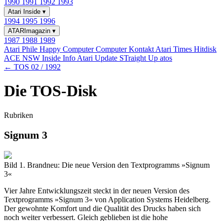
1990
1991
1992
1993
Atari Inside
▾
1994
1995
1996
ATARImagazin
▾
1987
1988
1989
Atari Phile
Happy Computer
Computer Kontakt
Atari Times
Hitdisk
ACE NSW Inside Info
Atari Update
STraight Up
atos
← TOS 02 / 1992
Die TOS-Disk
Rubriken
Signum 3
Bild 1. Brandneu: Die neue Version den Textprogramms »Signum
3«
Vier Jahre Entwicklungszeit steckt in der neuen Version des
Textprogramms »Signum 3« von Application Systems Heidelberg.
Der gewohnte Komfort und die Qualität des Drucks haben sich
noch weiter verbessert. Gleich geblieben ist die hohe