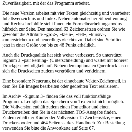
Zuverlässigkeit, mit der das Programm arbeitet.
Die neue Version arbeitet mit vier Texten gleichzeitig und verarbeitet
Inhaltsverzeichnis und Index. Neben automatischer Silbentrennung
und Rechtschreibhilfe steht Ihnen ein Formelbearbeitungsmodus
hilfreich zur Seite. Den maximal 63 Zeichensätzen ordnen Sie wie
gewohnt die Attribute »groß«, »klein«, »fett«, »kursiv«,
»unterstrichen« und neuerdings »leicht« zu. Dabei sind Schriften
jetzt in einer Größe von bis zu 48 Punkt erhältlich.
Auch die Druckqualität hat sich weiter verbessert. So unterstützt
Signum 3 »pair kerning« (Unterschneidung) und wartet mit höherer
Druckgeschwindigkeit auf. Neben dem optionalen Querdruck lassen
sich die Druckseiten zudem vergrößern und verkleinern.
Eine besondere Neuerung ist der eingebaute Vektor-Zeichenteil, in
dem Sie Bit-Images bearbeiten oder gedrehten Text realisieren.
Im Archiv »Signum 3« finden Sie das voll funktionsfähige
Programm. Lediglich das Speichern von Texten ist nicht möglich.
Die Vollversion enthält zudem einen Fonteditor und einen
Druckertreiber, den Sie in der nächsten TOS-Ausgabe finden.
Zudem erhält der Käufer der Vollversion 15 Zeichensätze, einen
Druckerspooler und 464 Seiten starkes Handbuch. Zur Bestellung
verwenden Sie bitte die Anwortkarte auf Seite 67.