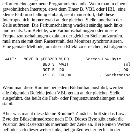
erfordert eine ganz neue Programmiertechnik. Wenn man in einem
gewöhnlichen Interrupt, etwa dem Timer B, VBL oder HBL, eine
kleine Farbumschaltung einbaut, sieht man sofort, daß diese
Interrupts nicht immer exakt an der gleichen Stelle innerhalb der
Zeile auftreten. Die Farbumschaltung wackelt ständig nach links
und rechts. Um Befehle, wie Farbumschaltungen oder unsere
Frequenzumschaltungen exakt an der gleichen Stelle aufzurufen,
muß man sie mit dem Rasterstrahl des Monitors synchronisieren.
Eine geniale Methode, um diesen Effekt zu erreichen, ist folgende:
WAIT: 	MOVE.B $FF8209.W,D0	; Screen-Low-Byte

		BEQ.S  WAIT			; soll nicht 0 sein

		NOT.B  D0			; D0 negieren

Wenn man diese Routine bei jedem Bildaufbau ausführt, werden
alle folgenden Befehle jeden VBL genau an der gleichen Stelle
ausgeführt, das heißt die Farb- oder Frequenzumschaltungen sind
stabil.
Aber was macht diese kleine Routine? Zunächst holt sie das Low-
Byte der Bildschirmadresse nach DO. Dieses Byte gibt exakt die
Position des Rasterstrahls innerhalb der Zeile an. Bei kleinen Werten
befindet sich dieser weiter links, bei großen weiter rechts in der