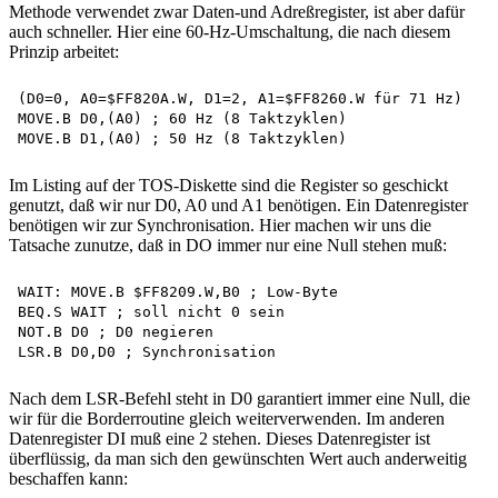
Methode verwendet zwar Daten-und Adreßregister, ist aber dafür
auch schneller. Hier eine 60-Hz-Umschaltung, die nach diesem
Prinzip arbeitet:
(D0=0, A0=$FF820A.W, D1=2, A1=$FF8260.W für 71 Hz)

MOVE.B D0,(A0) ; 60 Hz (8 Taktzyklen)

Im Listing auf der TOS-Diskette sind die Register so geschickt
genutzt, daß wir nur D0, A0 und A1 benötigen. Ein Datenregister
benötigen wir zur Synchronisation. Hier machen wir uns die
Tatsache zunutze, daß in DO immer nur eine Null stehen muß:
WAIT: MOVE.B $FF8209.W,B0 ; Low-Byte 

BEQ.S WAIT ; soll nicht 0 sein 

NOT.B D0 ; D0 negieren 

Nach dem LSR-Befehl steht in D0 garantiert immer eine Null, die
wir für die Borderroutine gleich weiterverwenden. Im anderen
Datenregister DI muß eine 2 stehen. Dieses Datenregister ist
überflüssig, da man sich den gewünschten Wert auch anderweitig
beschaffen kann: