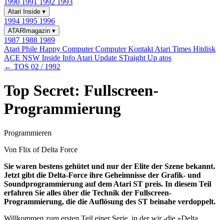
1990
1991
1992
1993
Atari Inside
▾
1994
1995
1996
ATARImagazin
▾
1987
1988
1989
Atari Phile
Happy Computer
Computer Kontakt
Atari Times
Hitdisk
ACE NSW Inside Info
Atari Update
STraight Up
atos
← TOS 02 / 1992
Top Secret: Fullscreen-
Programmierung
Programmieren
Von Flix of Delta Force
Sie waren bestens gehütet und nur der Elite der Szene bekannt.
Jetzt gibt die Delta-Force ihre Geheimnisse der Grafik- und
Soundprogrammierung auf dem Atari ST preis. In diesem Teil
erfahren Sie alles über die Technik der Fullscreen-
Programmierung, die die Auflösung des ST beinahe verdoppelt.
Willkommen zum ersten Teil einer Serie, in der wir -die »Delta