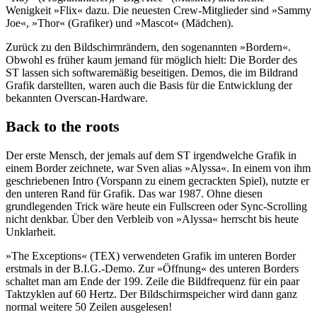
Wenigkeit »Flix« dazu. Die neuesten Crew-Mitglieder sind »Sammy
Joe«, »Thor« (Grafiker) und »Mascot« (Mädchen).
Zurück zu den Bildschirmrändern, den sogenannten »Bordern«.
Obwohl es früher kaum jemand für möglich hielt: Die Border des
ST lassen sich softwaremäßig beseitigen. Demos, die im Bildrand
Grafik darstellten, waren auch die Basis für die Entwicklung der
bekannten Overscan-Hardware.
Back to the roots
Der erste Mensch, der jemals auf dem ST irgendwelche Grafik in
einem Border zeichnete, war Sven alias »Alyssa«. In einem von ihm
geschriebenen Intro (Vorspann zu einem gecrackten Spiel), nutzte er
den unteren Rand für Grafik. Das war 1987. Ohne diesen
grundlegenden Trick wäre heute ein Fullscreen oder Sync-Scrolling
nicht denkbar. Über den Verbleib von »Alyssa« herrscht bis heute
Unklarheit.
»The Exceptions« (TEX) verwendeten Grafik im unteren Border
erstmals in der B.I.G.-Demo. Zur »Öffnung« des unteren Borders
schaltet man am Ende der 199. Zeile die Bildfrequenz für ein paar
Taktzyklen auf 60 Hertz. Der Bildschirmspeicher wird dann ganz
normal weitere 50 Zeilen ausgelesen!