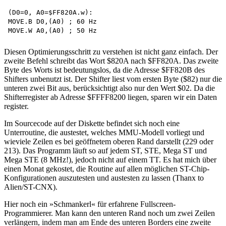
(D0=0, A0=$FF820A.w):

MOVE.B D0,(A0) ; 60 Hz 

Diesen Optimierungsschritt zu verstehen ist nicht ganz einfach. Der
zweite Befehl schreibt das Wort $820A nach $FF820A. Das zweite
Byte des Worts ist bedeutungslos, da die Adresse $FF820B des
Shifters unbenutzt ist. Der Shifter liest vom ersten Byte ($82) nur die
unteren zwei Bit aus, berücksichtigt also nur den Wert $02. Da die
Shifterregister ab Adresse $FFFF8200 liegen, sparen wir ein Daten
register.
Im Sourcecode auf der Diskette befindet sich noch eine
Unterroutine, die austestet, welches MMU-Modell vorliegt und
wieviele Zeilen es bei geöffnetem oberen Rand darstellt (229 oder
213). Das Programm läuft so auf jedem ST, STE, Mega ST und
Mega STE (8 MHz!), jedoch nicht auf einem TT. Es hat mich über
einen Monat gekostet, die Routine auf allen möglichen ST-Chip-
Konfigurationen auszutesten und austesten zu lassen (Thanx to
Alien/ST-CNX).
Hier noch ein »Schmankerl« für erfahrene Fullscreen-
Programmierer. Man kann den unteren Rand noch um zwei Zeilen
verlängern, indem man am Ende des unteren Borders eine zweite