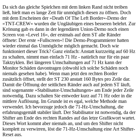
Da sich das gleiche Spielchen mit dem linken Rand nicht treiben
ließ, hielt man es lange Zeit für unmöglich diesen zu öffnen. Doch
mit dem Erscheinen der »Death Of The Left Border«-Demo der
»TNT-CREW« wurden die Ungläubigen eines besseren belehrt. Zur
Krönung gab es dann in der legendären Union-Demo noch einen
Screen von »Level 16«, der erstmals auf dem ST alle Ränder
öffnete: Der erste »Fullscreen«! Die Demo-Programmierer hatten
wieder einmal das Unmögliche möglich gemacht. Doch wie
funktioniert dieser Trick? Ganz einfach: Anstatt kurzzeitig auf 60 Hz
zu schalten, nimmt man einfach 71 Hz - natürlich nur für ein paar
Taktzyklen. Bei längeren Umschaltungen auf 71 Hz kann der
Monitor Schäden davontragen (obwohl ich solche Schäden noch
niemals gesehen habe). Wenn man jetzt den rechten Border
zusätzlich öffnet, stellt der ST 230 anstatt 160 Bytes pro Zeile dar.
Damit die Öffnung der seitlichen Ränder auch auf jedem ST läuft,
sind sogenannte »Stabilisator-Umschaltungen« am Ende jeder Zeile
notwendig. Dazu schalten Sie entweder kurz auf 71 Hz oder in die
mittlere Auflösung. Im Grunde ist es egal, welche Methode man
verwendet. Ich bevorzuge jedoch die 71-Hz-Umschaltung, die
erfahrungsgemäß stabiler läuft. Der Stabilisator ist notwendig, da der
Shifter am Ende des rechten Randes auf das letze Grafikwort wartet.
Dieses Wort kommt aber niemals an, und um den Shifter nicht
komplett zu verwirren, löst die 71-Hz-Umschaltung eine Art Shifter-
Reset aus.