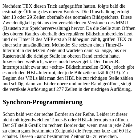
Nachdem TEX diesen Trick aufgegriffen hatten, folgte bald die
erstmalige Öffnung des oberen Borders. Die Umschaltung erfolgt
hier 13 oder 29 Zeilen oberhalb des normalen Bildspeichers. Diese
Zweideutigkeit geht aus den verschiedenen Versionen des MMU
(Baustein zur Speicherverwaltung) hervor. Da die Stelle zum Öffnen
des oberen Randes oberhalb des regulären Bildschirmbereichs liegt
und der Timer B des MFP erst ab Bildbeginn zählt, griffen TEX zu
einer sehr umständlichen Methode: Sie setzten einen Timer-B-
Interrupt in der letzten Zeile und warteten dann so lange, bis der
Rasterstrahl die richtige Stelle im oberen Rand erreicht hatte.
Inzwischen weiß ich, wie es noch besser geht. Der Timer-B-
Interrupt zählt zwar nur »echte« Bildschirmzeilen (200), jedoch gibt
es noch den HBL-Interrupt, der jede Bildzeile mitzählt (313). Zu
Beginn des VBLs läßt man den HBL bis zur richtigen Stelle zählen
und schlägt dann zu. Ist der obere und untere Rand geöffnet, steigt
die vertikale Auflösung auf 277 Zeilen in der niedrigen Auflösung.
Synchron-Programmierung
Schon bald war der rechte Border an der Reihe. Leider ist dieser
nicht mit irgendwelchen Timer-B oder HBL-Interrupts zu öffnen.
Der ST stellt Grafik im rechten Border dar, wenn man in jede Zeile
zu einem ganz bestimmten Zeitpunkt die Frequenz kurz auf 60 Hz
schaltet. Diesen »ganz bestimmten Zeitpunkt« zu erreichen,