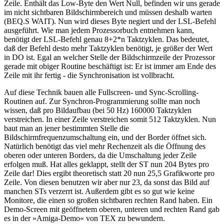
Zeile. Enthält das Low-Byte den Wert Null, befinden wir uns gerade
im nicht sichtbaren Bildschirmbereich und müssen deshalb warten
(BEQ.S WAIT). Nun wird dieses Byte negiert und der LSL-Befehl
ausgeführt. Wie man jedem Prozessorbuch entnehmen kann,
benötigt der LSL-Befehl genau 8+2*n Taktzyklen. Das bedeutet,
daß der Befehl desto mehr Taktzyklen benötigt, je größer der Wert
in DO ist. Egal an welcher Stelle der Bildschirmzeile der Prozessor
gerade mit obiger Routine beschäftigt ist: Er ist immer am Ende des
Zeile mit ihr fertig - die Synchronisation ist vollbracht.
Auf diese Technik bauen alle Fullscreen- und Sync-Scrolling-
Routinen auf. Zur Synchron-Programmierung sollte man noch
wissen, daß pro Bildaufbau (bei 50 Hz) 160000 Taktzyklen
verstreichen. In einer Zeile verstreichen somit 512 Taktzyklen. Nun
baut man an jener bestimmten Stelle die
Bildschirmfrequenzumschaltung ein, und der Border öffnet sich.
Natürlich benötigt das viel mehr Rechenzeit als die Öffnung des
oberen oder unteren Borders, da die Umschaltung jeder Zeile
erfolgen muß. Hat alles geklappt, stellt der ST nun 204 Bytes pro
Zeile dar! Dies ergibt theoretisch statt 20 nun 25,5 Grafikworte pro
Zeile. Von diesen benutzen wir aber nur 23, da sonst das Bild auf
manchen STs verzerrt ist. Außerdem gibt es so gut wie keine
Monitore, die einen so großen sichtbaren rechten Rand haben. Ein
Demo-Screen mit geöffnetem oberen, unteren und rechten Rand gab
es in der »Amiga-Demo« von TEX zu bewundern.