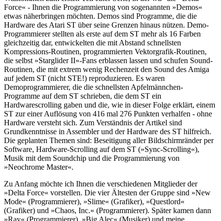
Force« - Ihnen die Programmierung von sogenannten »Demos«
etwas näherbringen möchten. Demos sind Programme, die die
Hardware des Atari ST über seine Grenzen hinaus nützen. Demo-
Programmierer stellten als erste auf dem ST mehr als 16 Farben
gleichzeitig dar, entwickelten die mit Abstand schnellsten
Kompressions-Routinen, programmierten Vektorgrafik-Routinen,
die selbst »Starglider II«-Fans erblassen lassen und schufen Sound-
Routinen, die mit extrem wenig Rechenzeit den Sound des Amiga
auf jedem ST (nicht STE!) reproduzieren. Es waren
Demoprogrammierer, die die schnellsten Apfelmännchen-
Programme auf dem ST schrieben, die dem ST ein
Hardwarescrolling gaben und die, wie in dieser Folge erklärt, einem
ST zur einer Auflösung von 416 mal 276 Punkten verhalfen - ohne
Hardware versteht sich. Zum Verständnis der Artikel sind
Grundkenntnisse in Assembler und der Hardware des ST hilfreich.
Die geplanten Themen sind: Beseitigung aller Bildschirmränder per
Software, Hardware-Scrolling auf dem ST (»Sync-Scrolling«),
Musik mit dem Soundchip und die Programmierung von
»Neochrome Master«.
Zu Anfang möchte ich Ihnen die verschiedenen Mitglieder der
»Delta Force« vorstellen. Die vier Ältesten der Gruppe sind »New
Mode« (Programmierer), »Slime« (Grafiker), »Questlord«
(Grafiker) und »Chaos, Inc.« (Programmierer). Später kamen dann
»Ray« (Programmierer), »Big Alec« (Musiker) und meine