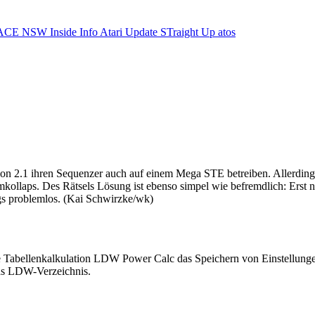
ACE NSW Inside Info
Atari Update
STraight Up
atos
ion 2.1 ihren Sequenzer auch auf einem Mega STE betreiben. Allerding
ollaps. Des Rätsels Lösung ist ebenso simpel wie befremdlich: Erst na
ngs problemlos. (Kai Schwirzke/wk)
e Tabellenkalkulation LDW Power Calc das Speichern von Einstellungen
das LDW-Verzeichnis.