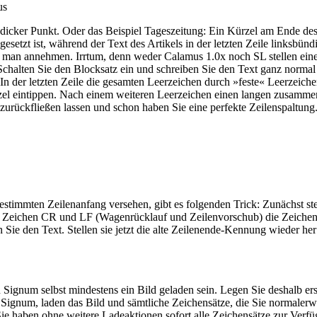
us
n dicker Punkt. Oder das Beispiel Tageszeitung: Ein Kürzel am Ende des
setzt ist, während der Text des Artikels in der letzten Zeile linksbünd
te man annehmen. Irrtum, denn weder Calamus 1.0x noch SL stellen ein
 Schalten Sie den Blocksatz ein und schreiben Sie den Text ganz norma
ert. In der letzten Zeile die gesamten Leerzeichen durch »feste« Leerzei
el eintippen. Nach einem weiteren Leerzeichen einen langen zusammen
urückfließen lassen und schon haben Sie eine perfekte Zeilenspaltung.
bestimmten Zeilenanfang versehen, gibt es folgenden Trick: Zunächst 
n Zeichen CR und LF (Wagenrücklauf und Zeilenvorschub) die Zeichenket
ie den Text. Stellen sie jetzt die alte Zeilenende-Kennung wieder he
gnum selbst mindestens ein Bild geladen sein. Legen Sie deshalb erst
gnum, laden das Bild und sämtliche Zeichensätze, die Sie normalerwei
 Sie haben ohne weitere Ladeaktionen sofort alle Zeichensätze zur Ver