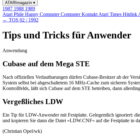
ATARImagazin
▾
1987
1988
1989
Atari Phile
Happy Computer
Computer Kontakt
Atari Times
Hitdisk
← TOS 02 / 1992
Tips und Tricks für Anwender
Anwendung
Cubase auf dem Mega STE
Nach offiziellen Verlautbarungen dürfen Cubase-Besitzer ab der Vers
System selbst bei abgeschaltetem 16 MHz-Cache zum sicheren Systemk
Kontrollfelds, läßt sich Cubase auf dem STE betreiben, dann allerdi
Vergeßliches LDW
Ein Tip für LDW-Anwender mit Festplatte. Gelegentlich ignoriert: di
und kopieren Sie dann die Datei »LDW.CNF« auf die Festplatte in 
(Christian Opel/wk)