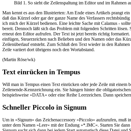
Bild 1. So sieht die Zeilenspaltung im Editor und im Rahmen a
Man kennt es aus den Illustrierten: Am Ende eines Artikels prangt ei
daß das Kürzel oder gar der ganze Name des Verfassers rechtsbündig ge
ich mich der Kürzel bedienen. Eine leichte Sache mit Calamus - soll
bereit. Dennoch läßt sich das Problem mit folgenden Schritten lösen.
erneut den Editor aufrufen. Der Text ist jetzt bereits richtig formati
einfügen, Steuerzeichen nach Belieben und den Namen oder das Kürz
Zeilenüberlauf entsteht. Zum Schluß den Text wieder in den Rahmen z
Zeile variiert dort übrigens noch den Wortabstand.
(Martin Röse/wk)
Text einrücken in Tempus
Will man in Tempus einen Text einrücken oder jede Zeile mit einem 
Zeilenende-Kennzeichnung ein. Sie hängen hinter die obligatorische
beispielsweise »DATA« oder eine Reihe Leerzeichen. Dann speichern S
Schneller Piccolo in Signum
Um in »Signum« das Zeichenaccessory »Piccolo« aufzurufen, muß in Si
unter dem Namen »Leer« mit der Endung »*.IMC«. Starten Sie dann Si
Signum sucht sich dann bei jedem Start automatisch diese Datei und