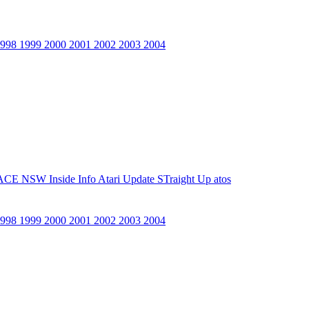
1998
1999
2000
2001
2002
2003
2004
ACE NSW Inside Info
Atari Update
STraight Up
atos
1998
1999
2000
2001
2002
2003
2004