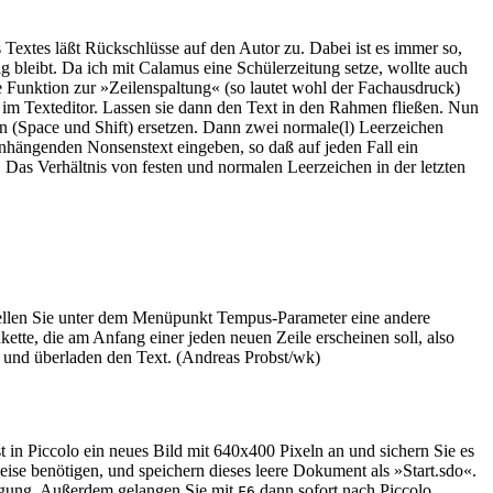
 Textes läßt Rückschlüsse auf den Autor zu. Dabei ist es immer so,
ig bleibt. Da ich mit Calamus eine Schülerzeitung setze, wollte auch
e Funktion zur »Zeilenspaltung« (so lautet wohl der Fachausdruck)
l im Texteditor. Lassen sie dann den Text in den Rahmen fließen. Nun
chen (Space und Shift) ersetzen. Dann zwei normale(l) Leerzeichen
hängenden Nonsenstext eingeben, so daß auf jeden Fall ein
 Das Verhältnis von festen und normalen Leerzeichen in der letzten
stellen Sie unter dem Menüpunkt Tempus-Parameter eine andere
te, die am Anfang einer jeden neuen Zeile erscheinen soll, also
r und überladen den Text. (Andreas Probst/wk)
 in Piccolo ein neues Bild mit 640x400 Pixeln an und sichern Sie es
se benötigen, und speichern dieses leere Dokument als »Start.sdo«.
fügung. Außerdem gelangen Sie mit
dann sofort nach Piccolo.
F6