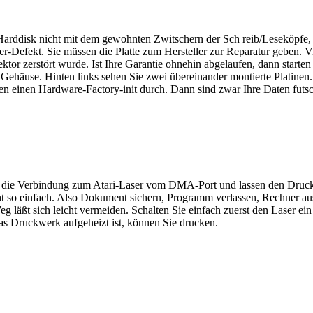
arddisk nicht mit dem gewohnten Zwitschern der Sch reib/Leseköpfe, 
er-Defekt. Sie müssen die Platte zum Hersteller zur Reparatur geben. V
tor zerstört wurde. Ist Ihre Garantie ohnehin abgelaufen, dann starten
häuse. Hinten links sehen Sie zwei übereinander montierte Platinen. 
en einen Hardware-Factory-init durch. Dann sind zwar Ihre Daten futsch
die Verbindung zum Atari-Laser vom DMA-Port und lassen den Drucker 
ht so einfach. Also Dokument sichern, Programm verlassen, Rechner au
eg läßt sich leicht vermeiden. Schalten Sie einfach zuerst den Laser
as Druckwerk aufgeheizt ist, können Sie drucken.