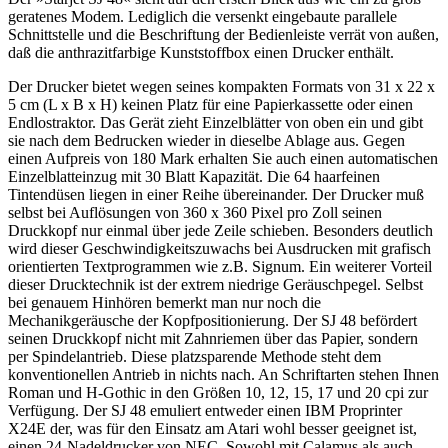
geratenes Modem. Lediglich die versenkt eingebaute parallele
Schnittstelle und die Beschriftung der Bedienleiste verrät von außen,
daß die anthrazitfarbige Kunststoffbox einen Drucker enthält.
Der Drucker bietet wegen seines kompakten Formats von 31 x 22 x
5 cm (L x B x H) keinen Platz für eine Papierkassette oder einen
Endlostraktor. Das Gerät zieht Einzelblätter von oben ein und gibt
sie nach dem Bedrucken wieder in dieselbe Ablage aus. Gegen
einen Aufpreis von 180 Mark erhalten Sie auch einen automatischen
Einzelblatteinzug mit 30 Blatt Kapazität. Die 64 haarfeinen
Tintendüsen liegen in einer Reihe übereinander. Der Drucker muß
selbst bei Auflösungen von 360 x 360 Pixel pro Zoll seinen
Druckkopf nur einmal über jede Zeile schieben. Besonders deutlich
wird dieser Geschwindigkeitszuwachs bei Ausdrucken mit grafisch
orientierten Textprogrammen wie z.B. Signum. Ein weiterer Vorteil
dieser Drucktechnik ist der extrem niedrige Geräuschpegel. Selbst
bei genauem Hinhören bemerkt man nur noch die
Mechanikgeräusche der Kopfpositionierung. Der SJ 48 befördert
seinen Druckkopf nicht mit Zahnriemen über das Papier, sondern
per Spindelantrieb. Diese platzsparende Methode steht dem
konventionellen Antrieb in nichts nach. An Schriftarten stehen Ihnen
Roman und H-Gothic in den Größen 10, 12, 15, 17 und 20 cpi zur
Verfügung. Der SJ 48 emuliert entweder einen IBM Proprinter
X24E der, was für den Einsatz am Atari wohl besser geeignet ist,
einen 24-Nadeldrucker von NEC. Sowohl mit Calamus als auch