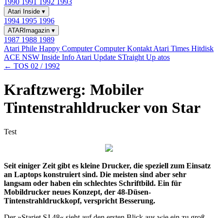
1990
1991
1992
1993
Atari Inside
▾
1994
1995
1996
ATARImagazin
▾
1987
1988
1989
Atari Phile
Happy Computer
Computer Kontakt
Atari Times
Hitdisk
ACE NSW Inside Info
Atari Update
STraight Up
atos
← TOS 02 / 1992
Kraftzwerg: Mobiler
Tintenstrahldrucker von Star
Test
Seit einiger Zeit gibt es kleine Drucker, die speziell zum Einsatz
an Laptops konstruiert sind. Die meisten sind aber sehr
langsam oder haben ein schlechtes Schriftbild. Ein für
Mobildrucker neues Konzept, der 48-Düsen-
Tintenstrahldruckkopf, verspricht Besserung.
Der »Starjet SJ 48« sieht auf den ersten Blick aus wie ein zu groß