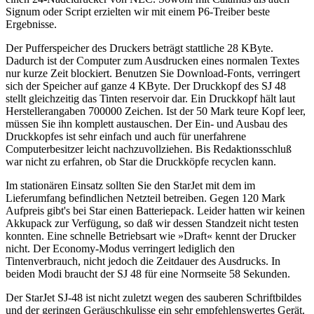
Signum oder Script erzielten wir mit einem P6-Treiber beste
Ergebnisse.
Der Pufferspeicher des Druckers beträgt stattliche 28 KByte.
Dadurch ist der Computer zum Ausdrucken eines normalen Textes
nur kurze Zeit blockiert. Benutzen Sie Download-Fonts, verringert
sich der Speicher auf ganze 4 KByte. Der Druckkopf des SJ 48
stellt gleichzeitig das Tinten reservoir dar. Ein Druckkopf hält laut
Herstellerangaben 700000 Zeichen. Ist der 50 Mark teure Kopf leer,
müssen Sie ihn komplett austauschen. Der Ein- und Ausbau des
Druckkopfes ist sehr einfach und auch für unerfahrene
Computerbesitzer leicht nachzuvollziehen. Bis Redaktionsschluß
war nicht zu erfahren, ob Star die Druckköpfe recyclen kann.
Im stationären Einsatz sollten Sie den StarJet mit dem im
Lieferumfang befindlichen Netzteil betreiben. Gegen 120 Mark
Aufpreis gibt's bei Star einen Batteriepack. Leider hatten wir keinen
Akkupack zur Verfügung, so daß wir dessen Standzeit nicht testen
konnten. Eine schnelle Betriebsart wie »Draft« kennt der Drucker
nicht. Der Economy-Modus verringert lediglich den
Tintenverbrauch, nicht jedoch die Zeitdauer des Ausdrucks. In
beiden Modi braucht der SJ 48 für eine Normseite 58 Sekunden.
Der StarJet SJ-48 ist nicht zuletzt wegen des sauberen Schriftbildes
und der geringen Geräuschkulisse ein sehr empfehlenswertes Gerät.