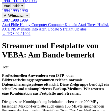
1990
1991
1992
1993
Atari Inside
▾
1994
1995
1996
ATARImagazin
▾
1987
1988
1989
Atari Phile
Happy Computer
Computer Kontakt
Atari Times
Hitdisk
ACE NSW Inside Info
Atari Update
STraight Up
atos
← TOS 02 / 1992
Streamer und Festplatte von
VEBA: Am Bande bemerkt
Test
Professionellen Anwendern von DTP- oder
Bildverarbeitungsprogrammen reichen normale
Datensicherungssysteme oft nicht. Diese Zielgruppe benötigt ein
schnelles und unkompliziertes Backup-Medium. Wir testeten
eine Kombination aus Festplatte und Streamer.
Die getestete Kombipackung beinhaltet neben einer 200 MByte
fassenden Maxtor-Festplatte auch einen 155 MByte speichernden
Streamer des japanischen Herstellers Teac. Der Anschluß an einen