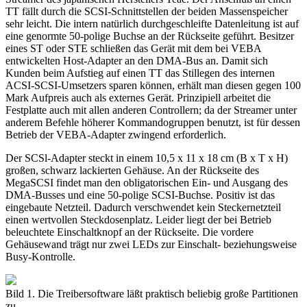
TT fällt durch die SCSI-Schnittstellen der beiden Massenspeicher
sehr leicht. Die intern natürlich durchgeschleifte Datenleitung ist auf
eine genormte 50-polige Buchse an der Rückseite geführt. Besitzer
eines ST oder STE schließen das Gerät mit dem bei VEBA
entwickelten Host-Adapter an den DMA-Bus an. Damit sich
Kunden beim Aufstieg auf einen TT das Stillegen des internen
ACSI-SCSI-Umsetzers sparen können, erhält man diesen gegen 100
Mark Aufpreis auch als externes Gerät. Prinzipiell arbeitet die
Festplatte auch mit allen anderen Controllern; da der Streamer unter
anderem Befehle höherer Kommandogruppen benutzt, ist für dessen
Betrieb der VEBA-Adapter zwingend erforderlich.
Der SCSl-Adapter steckt in einem 10,5 x 11 x 18 cm (B x T x H)
großen, schwarz lackierten Gehäuse. An der Rückseite des
MegaSCSI findet man den obligatorischen Ein- und Ausgang des
DMA-Busses und eine 50-polige SCSI-Buchse. Positiv ist das
eingebaute Netzteil. Dadurch verschwendet kein Steckernetzteil
einen wertvollen Steckdosenplatz. Leider liegt der bei Betrieb
beleuchtete Einschaltknopf an der Rückseite. Die vordere
Gehäusewand trägt nur zwei LEDs zur Einschalt- beziehungsweise
Busy-Kontrolle.
Bild 1. Die Treibersoftware läßt praktisch beliebig große Partitionen
zu