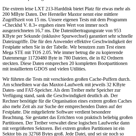
Die extrem leise LXT 213-Harddisk bietet Platz für etwas mehr als
200 MByte Daten. Der Hersteller Maxtor nennt eine mittlere
Zugriffszeit von 15 ms. Unsere eigenen Tests mit dem Programm
»Checkhd V. 8.3« ergaben einen Wert von immer noch
ausgezeichneten 16,7 ms. Die Datenübertragungsrate von 953
KByte per Sekunde (inklusive Spurwechsel) garantiert sehr schnelle
Dateizugriffe. Die für den Anwender effektive Geschwindigkeit der
Festplatte sehen Sie in der Tabelle. Wir benutzen zum Test einen
Mega STE mit TOS 2.05. Wie immer betrug die zu kopierende
Datenmenge 11720480 Byte in 780 Dateien, die in 82 Ordnern
steckten. Diese Daten entsprechen 20 kompletten Bootpartitionen
mit installiertem GDOS und vielen Utilities.
Wir führten die Tests mit verschieden großen Cache-Puffern durch.
Am schnellsten war das Maxtor-Laufwerk mit jeweils 32 KByte
Daten- und FAT-Speicher. Als dem Treiber mehr Speicher zur
Verfügung stand, sank die Geschwindigkeit deutlich ab. Der
Rechner benötigte für die Organisation eines extrem großen Caches
also mehr Zeit als zur Suche der entsprechenden Daten auf der
Festplatte. Die mitgelieferte Software verdient besondere
Beachtung. Sie gestattet das Errichten von praktisch beliebig großen
Partitionen. Der Treiber verwaltet diese logischen Laufwerke dann
mit vergrößerten Sektoren. Bei extrem großen Partitionen ist ein
Sektor bis zu 32768 Bytes groß. Jede Datei, und sei sie noch so