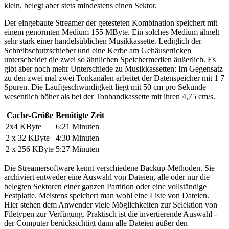
klein, belegt aber stets mindestens einen Sektor.
Der eingebaute Streamer der getesteten Kombination speichert mit
einem genormten Medium 155 MByte. Ein solches Medium ähnelt
sehr stark einer handelsüblichen Musikkassette. Lediglich der
Schreibschutzschieber und eine Kerbe am Gehäuserücken
unterscheidet die zwei so ähnlichen Speichermedien äußerlich. Es
gibt aber noch mehr Unterschiede zu Musikkassetten: Im Gegensatz
zu den zwei mal zwei Tonkanälen arbeitet der Datenspeicher mit 1 7
Spuren. Die Laufgeschwindigkeit liegt mit 50 cm pro Sekunde
wesentlich höher als bei der Tonbandkassette mit ihren 4,75 cm/s.
Cache-Größe
Benötigte Zeit
2x4 KByte
6:21 Minuten
2 x 32 KByte
4:30 Minuten
2 x 256 KByte
5:27 Minuten
Die Streamersoftware kennt verschiedene Backup-Methoden. Sie
archiviert entweder eine Auswahl von Dateien, alle oder nur die
belegten Sektoren einer ganzen Partition oder eine vollständige
Festplatte. Meistens speichert man wohl eine Liste von Dateien.
Hier stehen dem Anwender viele Möglichkeiten zur Selektion von
Filetypen zur Verfügung. Praktisch ist die invertierende Auswahl -
der Computer berücksichtigt dann alle Dateien außer den