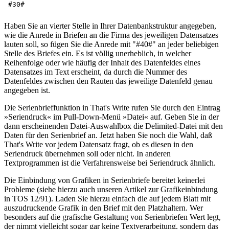
Haben Sie an vierter Stelle in Ihrer Datenbankstruktur angegeben,
wie die Anrede in Briefen an die Firma des jeweiligen Datensatzes
lauten soll, so fügen Sie die Anrede mit "#40#" an jeder beliebigen
Stelle des Briefes ein. Es ist völlig unerheblich, in welcher
Reihenfolge oder wie häufig der Inhalt des Datenfeldes eines
Datensatzes im Text erscheint, da durch die Nummer des
Datenfeldes zwischen den Rauten das jeweilige Datenfeld genau
angegeben ist.
Die Serienbrieffunktion in That's Write rufen Sie durch den Eintrag
»Seriendruck« im Pull-Down-Menü »Datei« auf. Geben Sie in der
dann erscheinenden Datei-Auswahlbox die Delimited-Datei mit den
Daten für den Serienbrief an. Jetzt haben Sie noch die Wahl, daß
That's Write vor jedem Datensatz fragt, ob es diesen in den
Seriendruck übernehmen soll oder nicht. In anderen
Textprogrammen ist die Verfahrensweise bei Seriendruck ähnlich.
Die Einbindung von Grafiken in Serienbriefe bereitet keinerlei
Probleme (siehe hierzu auch unseren Artikel zur Grafikeinbindung
in TOS 12/91). Laden Sie hierzu einfach die auf jedem Blatt mit
auszudruckende Grafik in den Brief mit den Platzhaltern. Wer
besonders auf die grafische Gestaltung von Serienbriefen Wert legt,
der nimmt vielleicht sogar gar keine Textverarbeitung, sondern das