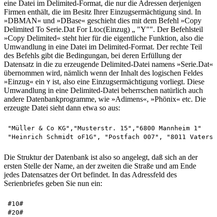
eine Datei im Delimited-Format, die nur die Adressen derjenigen
Firmen enthält, die im Besitz Ihrer Einzugsermächtigung sind. In
»DBMAN« und »DBase« geschieht dies mit dem Befehl »Copy
Delimited To Serie.Dat For Ltoc(Einzug) „ "Y"". Der Befehlsteil
»Copy Delimited« steht hier für die eigentliche Funktion, also die
Umwandlung in eine Datei im Delimited-Format. Der rechte Teil
des Befehls gibt die Bedingungan, bei deren Erfüllung der
Datensatz in die zu erzeugende Delimited-Datei namens »Serie.Dat«
übernommen wird, nämlich wenn der Inhalt des logischen Feldes
»Einzug« ein
ist, also eine Einzugsermächtigung vorliegt. Diese
Y
Umwandlung in eine Delimited-Datei beherrschen natürlich auch
andere Datenbankprogramme, wie »Adimens«, »Phönix« etc. Die
erzeugte Datei sieht dann etwa so aus:
"Müller & Co KG","Musterstr. 15","6800 Mannheim 1"

Die Struktur der Datenbank ist also so angelegt, daß sich an der
ersten Stelle der Name, an der zweiten die Straße und am Ende
jedes Datensatzes der Ort befindet. In das Adressfeld des
Serienbriefes geben Sie nun ein:
#10#

#20#
