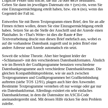
Logische Felder sind solche, die nur
oder
beinhalten.
Ja
Nein
Geben Sie dann im jeweiligen Datensatz ein
(yes) ein, wenn Sie
Y
eine Einzugsermächtigung erteilt haben, bzw. ein
(no), wenn das
N
Gegenteil der Fall ist.
Entwerfen Sie mit Ihrem Textprogramm einen Brief, den Sie an alle
Firmen richten wollen, denen Sie eine Einzugsermächtigung erteilt
haben. Setzen Sie an die Stelle der Anschrift und der Anrede einen
Platzhalter. In »That's Write« ist dies die Raute
Ihre
#
Textverarbeitung druckt nun diesen Brief mehrfach aus, wobei es
auf die vorhandene Datenbank zugreift und in jeden Brief eine
andere Adresse und Anrede automatisch ein setzt.
Soweit die schöne Theorie. Aber hier beginnt leider der
»Schlamassel« mit den verschiedenen Datenbankformaten. Ähnlich
wie im Bereich der Grafikprogramme benutzen verschiedene
Datenbankprogramme auch verschiedene Datenbankformate. Die
gleichen Kompatibilitätsprobleme, wie sie auch zwischen
Textprogrammen und Grafikprogrammen bei Grafikeinbindung
auftreten (siehe TOS 12/91), plagen auch hier den Anwender.
Bestimmte Textprogramme verstehen oft nur wenige oder gar nur
ein Datenbankformat. Allerdings existiert ein sehr einfaches
Datenbankformat, in dem die Datensätze im ASCII-Code
aneinandergereiht sind. Mit dessen Hilfe rücken Sie dem Problem
zuleibe.