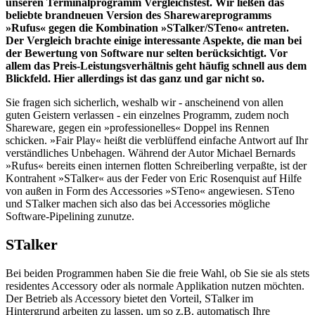
unseren Terminalprogramm Vergleichstest. Wir ließen das
beliebte brandneuen Version des Sharewareprogramms
»Rufus« gegen die Kombination »STalker/STeno« antreten.
Der Vergleich brachte einige interessante Aspekte, die man bei
der Bewertung von Software nur selten berücksichtigt. Vor
allem das Preis-Leistungsverhältnis geht häufig schnell aus dem
Blickfeld. Hier allerdings ist das ganz und gar nicht so.
Sie fragen sich sicherlich, weshalb wir - anscheinend von allen
guten Geistern verlassen - ein einzelnes Programm, zudem noch
Shareware, gegen ein »professionelles« Doppel ins Rennen
schicken. »Fair Play« heißt die verblüffend einfache Antwort auf Ihr
verständliches Unbehagen. Während der Autor Michael Bernards
»Rufus« bereits einen internen flotten Schreiberling verpaßte, ist der
Kontrahent »STalker« aus der Feder von Eric Rosenquist auf Hilfe
von außen in Form des Accessories »STeno« angewiesen. STeno
und STalker machen sich also das bei Accessories mögliche
Software-Pipelining zunutze.
STalker
Bei beiden Programmen haben Sie die freie Wahl, ob Sie sie als stets
residentes Accessory oder als normale Applikation nutzen möchten.
Der Betrieb als Accessory bietet den Vorteil, STalker im
Hintergrund arbeiten zu lassen, um so z.B. automatisch Ihre