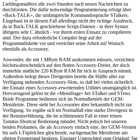
Lieblingsmailbox alle zwei Stunden nach neuen Nachrichten zu
durchforsten. Die dafür notwendige Programmierung erfolgt über
»Back-TALK«, die umfangreiche Kommandosprache STalkers.
Eingebaut ist in diesem Fall allerdings nicht der richtige Ausdruck,
da in Back-TALK geschriebene Script-Dateien - in ihrer Syntax
übrigens sehr C ähnlich - vor ihrem ersten Einsatz zu compilieren
sind. Der dazu erforderliche Compiler liegt auf der
Programmdiskette vor und verrichtet seine Arbeit auf Wunsch
ebenfalls als Accessory.
Anwender, die mit 1 MByte RAM auskommen müssen, verzichten
höchstwahrscheinlich auf den flotten Accessory-Dreier, der doch
immerhin stattliche 220 KByte RAM für sich in Anspruch nimmt.
Außerdem belegt dieses Dreigestirn bereits die Hälfte aller zur
Verfügung stehenden Accessory-Slots, so daß bei vielen sicherlich
der Einsatz eines Accessory-erweiternden Utilities unumgänglich ist.
Hervorragend gelöst ist die »Menüfrage« bei STalker und STeno.
Beide Programme bedienen sich im Normalbetrieb der GEM-
Menüleiste. Diese steht bei Accessories aber bekanntlich nicht zur
Verfügung. So ergäbe sich im Normalfall eine starke Divergenz in
der Benutzerführung, die im schlimmsten Fall in einer reinen
Tastatur-Shortcut Bedienung mündet. Nicht jedoch bei unseren
beiden Probanten, die als Accessory einfach eine, der GEM-Version
bis aufs I-Tüpfelchen gleichende, nachgemachte Menüleiste am
oberen Fensterrand besitzen. Einziger Unterschied zum Original: Sie