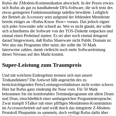
Rufus die ZModem-Kommunikation abwickelt. In der Praxis erwies
sich Rufus als gut zu handhabende DFü-Software, die sich trotz des
etwas geringeren Funktionsumfangs tadellos bewährte. Lediglich
der Betrieb als Accessory setzt aufgrund der fehlenden Menüleiste
bereits einiges an »Rufus-Know How« voraus. Das jedoch eignet
sich jeder Anwender sehr schnell an. Wer es nicht glaubt, der sollte
sich schnellstens die Software von der TOS-Diskette entpacken und
einmal einen Probelauf starten. Es sei aber noch einmal dringend
darauf hingewiesen, daß Rufus Shareware nicht Public Domain ist.
Wer also das Programm öfter nutzt, der sollte die 50 Mark
fairerweise zahlen, damit vielleicht noch mehr Softwareleistung
dieses Niveaus auf den Markt kommt.
Super-Leistung zum Traumpreis
Und mit welchem Endergebnis trennen sich nun unsere
Testkandidaten? Die Antwort fällt angesichts des zu
berücksichtigenden Preis/Leistungsverhältnisses nicht weiter schwer.
Hier hat Rufus ganz eindeutig die Nase vorn. Für 50 Mark
bekommen Sie ein komfortables Terminalprogramm mit allem Drum
und Dran, einschließlich einer umfangreichen Programmiersprache.
Zwar trumpft STalker mit einer pfiffigen Menüleisten-Konstruktion
im Accessorybetrieb auf und weiß durch das integrierte Z-Modem-
Protokoll Pluspunkte zu sammeln, doch verfügt Rufus dafür über