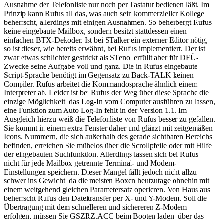
Ausnahme der Telefonliste nur noch per Tastatur bedienen läßt. Im
Prinzip kann Rufus all das, was auch sein kommerzieller Kollege
beherrscht, allerdings mit einigen Ausnahmen. So beherbergt Rufus
keine eingebaute Mailbox, sondern besitzt stattdessen einen
einfachen BTX-Dekoder. Ist bei STalker ein externer Editor nötig,
so ist dieser, wie bereits erwähnt, bei Rufus implementiert. Der ist
zwar etwas schlichter gestrickt als STeno, erfüllt aber für DFÜ-
Zwecke seine Aufgabe voll und ganz. Die in Rufus eingebaute
Script-Sprache benötigt im Gegensatz zu Back-TALK keinen
Compiler. Rufus arbeitet die Kommandosprache ähnlich einem
Interpreter ab. Leider ist bei Rufus der Weg über diese Sprache die
einzige Möglichkeit, das Log-In vom Computer ausführen zu lassen,
eine Funktion zum Auto Log-In fehlt in der Version 1.1. Im
Ausgleich hierzu weiß die Telefonliste von Rufus besser zu gefallen.
Sie kommt in einem extra Fenster daher und glänzt mit zeitgemäßen
Icons. Nummern, die sich außerhalb des gerade sichtbaren Bereichs
befinden, erreichen Sie mühelos über die Scrollpfeile oder mit Hilfe
der eingebauten Suchfunktion. Allerdings lassen sich bei Rufus
nicht für jede Mailbox getrennte Terminal- und Modem-
Einstellungen speichern. Dieser Mangel fällt jedoch nicht allzu
schwer ins Gewicht, da die meisten Boxen heutzutage ohnehin mit
einem weitgehend gleichen Parametersatz operieren. Von Haus aus
beherrscht Rufus den Dateitransfer per X- und Y-Modem. Soll die
Übertragung mit dem schnelleren und sichereren Z-Modem
erfolgen, müssen Sie GSZRZ.ACC beim Booten laden, über das