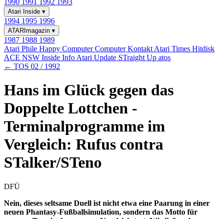
1990
1991
1992
1993
Atari Inside
▾
1994
1995
1996
ATARImagazin
▾
1987
1988
1989
Atari Phile
Happy Computer
Computer Kontakt
Atari Times
Hitdisk
ACE NSW Inside Info
Atari Update
STraight Up
atos
← TOS 02 / 1992
Hans im Glück gegen das
Doppelte Lottchen -
Terminalprogramme im
Vergleich: Rufus contra
STalker/STeno
DFÜ
Nein, dieses seltsame Duell ist nicht etwa eine Paarung in einer
neuen Phantasy-Fußballsimulation, sondern das Motto für