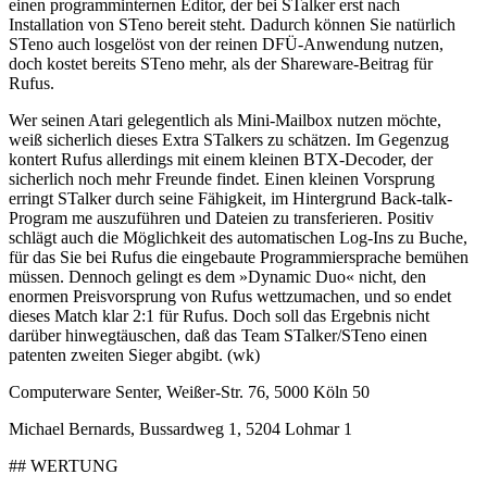
einen programminternen Editor, der bei STalker erst nach
Installation von STeno bereit steht. Dadurch können Sie natürlich
STeno auch losgelöst von der reinen DFÜ-Anwendung nutzen,
doch kostet bereits STeno mehr, als der Shareware-Beitrag für
Rufus.
Wer seinen Atari gelegentlich als Mini-Mailbox nutzen möchte,
weiß sicherlich dieses Extra STalkers zu schätzen. Im Gegenzug
kontert Rufus allerdings mit einem kleinen BTX-Decoder, der
sicherlich noch mehr Freunde findet. Einen kleinen Vorsprung
erringt STalker durch seine Fähigkeit, im Hintergrund Back-talk-
Program me auszuführen und Dateien zu transferieren. Positiv
schlägt auch die Möglichkeit des automatischen Log-Ins zu Buche,
für das Sie bei Rufus die eingebaute Programmiersprache bemühen
müssen. Dennoch gelingt es dem »Dynamic Duo« nicht, den
enormen Preisvorsprung von Rufus wettzumachen, und so endet
dieses Match klar 2:1 für Rufus. Doch soll das Ergebnis nicht
darüber hinwegtäuschen, daß das Team STalker/STeno einen
patenten zweiten Sieger abgibt. (wk)
Computerware Senter, Weißer-Str. 76, 5000 Köln 50
Michael Bernards, Bussardweg 1, 5204 Lohmar 1
## WERTUNG