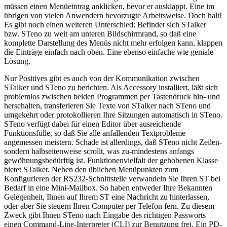
müssen einen Menüeintrag anklicken, bevor er ausklappt. Eine im
übrigen von vielen Anwendern bevorzugte Arbeitsweise. Doch halt!
Es gibt noch einen weiteren Unterschied: Befindet sich STalker
bzw. STeno zu weit am unteren Bildschirmrand, so daß eine
komplette Darstellung des Menüs nicht mehr erfolgen kann, klappen
die Einträge einfach nach oben. Eine ebenso einfache wie geniale
Lösung.
Nur Positives gibt es auch von der Kommunikation zwischen
STalker und STeno zu berichten. Als Accessory installiert, läßt sich
problemlos zwischen beiden Programmen per Tastendruck hin- und
herschalten, transferieren Sie Texte von STalker nach STeno und
umgekehrt oder protokollieren Ihre Sitzungen automatisch in STeno.
STeno verfügt dabei für einen Editor über ausreichende
Funktionsfülle, so daß Sie alle anfallenden Textprobleme
angemessen meistern. Schade ist allerdings, daß STeno nicht Zeilen-
sondern halbseitenweise scrollt, was zu-mindestens anfangs
gewöhnungsbedürftig ist. Funktionenvielfalt der gehobenen Klasse
bietet STalker. Neben den üblichen Menüpunkten zum
Konfigurieren der RS232-Schnittstelle verwandeln Sie Ihren ST bei
Bedarf in eine Mini-Mailbox. So haben entweder Ihre Bekannten
Gelegenheit, Ihnen auf Ihrem ST eine Nachricht zu hinterlassen,
oder aber Sie steuern Ihren Computer per Telefon fern. Zu diesem
Zweck gibt Ihnen STeno nach Eingabe des richtigen Passworts
einen Command-Line-Interpreter (CLI) zur Benutzung frei. Ein PD-