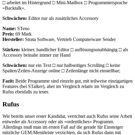
□ arbeitet im Hintergrund □ Mini-Mailbox □ Programmiersprache
»Backtalk«.
Schwächen:
Editor nur als zusätzliches Accessory
Name:
STeno
Preis:
69 Mark
Hersteller:
Strata Software, Vertrieb Computerware Sender
Stärken:
kleiner, handlicher Editor □ auflösungsunabhängig □ als
Accessory beinahe immer zur Hand
Schwächen:
nur ein Text □ nur halbseitiges Scrolling □ keine
Spalten/Zeilen-Anzeige online □ Zeilenlänge nicht einstellbar;
Fazit:
Beide Programme sind einzeln gut, mit teilweise einzigartigen
Features (bei STalker), aber im Vergleich relativ im Vergleich zu
Rufus ebenfalls zu teuer.
Rufus
Wie bereits unser erster Kandidat, verrichtet auch Rufus seine Arbeit
entweder als Accessory oder als »ordentliches« Programm.
Allerdings muß man im ersten Fall auf die gerade für Einsteiger
nützliche GEM-Menüleiste verzichten, da sich Rufus dann mit