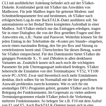
CLI mit ausführlicher Anleitung befindet sich auf der STalker-
Diskette. Komfortabel gerät mit STalker das Anwählen von
Mailboxen. Für jede Mailbox legen Sie getrennt Modem- und
Schnittstellenparameter fest und bestimmen, ob STalker nach
erfolgreichem Log-In eine BackTALK-Datei ausführen soll. Sie
automatisieren so bei Bedarf Ihren kompletten Aufenthalt in einer
Mailbox. Soll STalker einfach nur das Einloggen erledigen, tragen
Sie in einer Dialogbox die von der Box gestellten Fragen und Ihre
Antworten ein, z.B.: Name und Passwort. Weiterhin können Sie für
jeden Eintrag in der Telefonliste die »Kosten pro Stunde« eingeben,
sowie einen maximalen Betrag, den Sie pro Box und Sitzung zu
vertelefonieren bereit sind. Überschreiten Sie diesen Betrag, warnt
Sie STalker entsprechend. Für den Dateitransfer bietet STalker die
gängigen Protokolle X-, Y- und ZModem in allen denkbaren
Varianten an. Zusätzlich lassen sich auch noch die wichtigsten
Parameter für jede Übertragungsart individuell festlegen. STalker
beherrscht die Emulation von drei Terminaltypen: VT52, VT100
sowie PC-ANSI. Zwar sind theoretisch noch mehr Emulationen
denkbar, doch sollten Sie im Normalfall mit der hier getroffenen
Auswahl problemlos zurecht kommen. Wie es sich für ein
anständiges DFU-Programm gehört, gestattet STalker auch die freie
Belegung der Funktionstasten. Im Gegensatz zu vielen anderen
Terminalprogrammen erlaubt STalker jedoch die Verkettung
mehrerer Funktionstasten. So belegen Sie z.B. F10 mit dem Aufruf
von F1 und F5. Auch BackTALK-Dateien lassen sich in eine