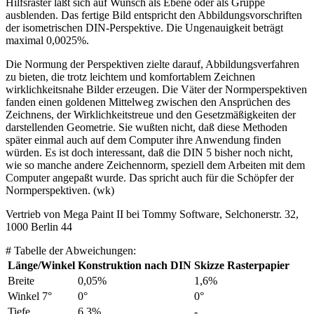
Hilfsraster läßt sich auf Wunsch als Ebene oder als Gruppe
ausblenden. Das fertige Bild entspricht den Abbildungsvorschriften
der isometrischen DIN-Perspektive. Die Ungenauigkeit beträgt
maximal 0,0025%.
Die Normung der Perspektiven zielte darauf, Abbildungsverfahren
zu bieten, die trotz leichtem und komfortablem Zeichnen
wirklichkeitsnahe Bilder erzeugen. Die Väter der Normperspektiven
fanden einen goldenen Mittelweg zwischen den Ansprüchen des
Zeichnens, der Wirklichkeitstreue und den Gesetzmäßigkeiten der
darstellenden Geometrie. Sie wußten nicht, daß diese Methoden
später einmal auch auf dem Computer ihre Anwendung finden
würden. Es ist doch interessant, daß die DIN 5 bisher noch nicht,
wie so manche andere Zeichennorm, speziell dem Arbeiten mit dem
Computer angepaßt wurde. Das spricht auch für die Schöpfer der
Normperspektiven. (wk)
Vertrieb von Mega Paint II bei Tommy Software, Selchonerstr. 32,
1000 Berlin 44
# Tabelle der Abweichungen:
Länge/Winkel
Konstruktion nach DIN
Skizze Rasterpapier
Breite
0,05%
1,6%
Winkel 7°
0°
0°
Tiefe
6,3%
-