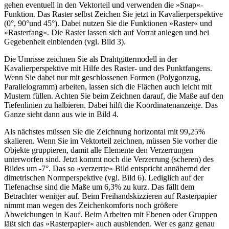
gehen eventuell in den Vektorteil und verwenden die »Snap«-
Funktion. Das Raster selbst Zeichen Sie jetzt in Kavalierperspektive
(0°, 90°und 45°). Dabei nutzen Sie die Funktionen »Raster« und
»Rasterfang«. Die Raster lassen sich auf Vorrat anlegen und bei
Gegebenheit einblenden (vgl. Bild 3).
Die Umrisse zeichnen Sie als Drahtgittermodell in der
Kavalierperspektive mit Hilfe des Raster- und des Punktfangens.
Wenn Sie dabei nur mit geschlossenen Formen (Polygonzug,
Parallelogramm) arbeiten, lassen sich die Flächen auch leicht mit
Mustern füllen. Achten Sie beim Zeichnen darauf, die Maße auf den
Tiefenlinien zu halbieren. Dabei hilft die Koordinatenanzeige. Das
Ganze sieht dann aus wie in Bild 4.
Als nächstes müssen Sie die Zeichnung horizontal mit 99,25%
skalieren. Wenn Sie im Vektorteil zeichnen, müssen Sie vorher die
Objekte gruppieren, damit alle Elemente den Verzerrungen
unterworfen sind. Jetzt kommt noch die Verzerrung (scheren) des
Bildes um -7°. Das so »verzerrte« Bild entspricht annähernd der
dimetrischen Normperspektive (vgl. Bild 6). Lediglich auf der
Tiefenachse sind die Maße um 6,3% zu kurz. Das fällt dem
Betrachter weniger auf. Beim Freihandskizzieren auf Rasterpapier
nimmt man wegen des Zeichenkomforts noch größere
Abweichungen in Kauf. Beim Arbeiten mit Ebenen oder Gruppen
läßt sich das »Rasterpapier« auch ausblenden. Wer es ganz genau