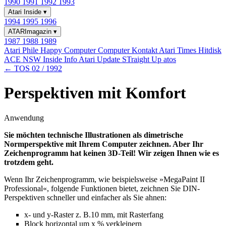
1990
1991
1992
1993
Atari Inside
▾
1994
1995
1996
ATARImagazin
▾
1987
1988
1989
Atari Phile
Happy Computer
Computer Kontakt
Atari Times
Hitdisk
ACE NSW Inside Info
Atari Update
STraight Up
atos
← TOS 02 / 1992
Perspektiven mit Komfort
Anwendung
Sie möchten technische Illustrationen als dimetrische
Normperspektive mit Ihrem Computer zeichnen. Aber Ihr
Zeichenprogramm hat keinen 3D-Teil! Wir zeigen Ihnen wie es
trotzdem geht.
Wenn Ihr Zeichenprogramm, wie beispielsweise »MegaPaint II
Professional«, folgende Funktionen bietet, zeichnen Sie DIN-
Perspektiven schneller und einfacher als Sie ahnen:
x- und y-Raster z. B.10 mm, mit Rasterfang
Block horizontal um x % verkleinern