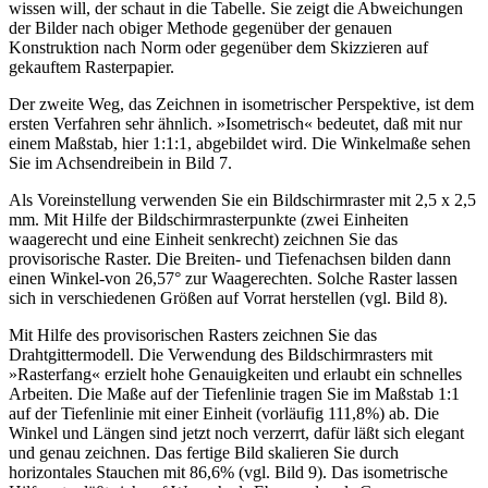
wissen will, der schaut in die Tabelle. Sie zeigt die Abweichungen
der Bilder nach obiger Methode gegenüber der genauen
Konstruktion nach Norm oder gegenüber dem Skizzieren auf
gekauftem Rasterpapier.
Der zweite Weg, das Zeichnen in isometrischer Perspektive, ist dem
ersten Verfahren sehr ähnlich. »Isometrisch« bedeutet, daß mit nur
einem Maßstab, hier 1:1:1, abgebildet wird. Die Winkelmaße sehen
Sie im Achsendreibein in Bild 7.
Als Voreinstellung verwenden Sie ein Bildschirmraster mit 2,5 x 2,5
mm. Mit Hilfe der Bildschirmrasterpunkte (zwei Einheiten
waagerecht und eine Einheit senkrecht) zeichnen Sie das
provisorische Raster. Die Breiten- und Tiefenachsen bilden dann
einen Winkel-von 26,57° zur Waagerechten. Solche Raster lassen
sich in verschiedenen Größen auf Vorrat herstellen (vgl. Bild 8).
Mit Hilfe des provisorischen Rasters zeichnen Sie das
Drahtgittermodell. Die Verwendung des Bildschirmrasters mit
»Rasterfang« erzielt hohe Genauigkeiten und erlaubt ein schnelles
Arbeiten. Die Maße auf der Tiefenlinie tragen Sie im Maßstab 1:1
auf der Tiefenlinie mit einer Einheit (vorläufig 111,8%) ab. Die
Winkel und Längen sind jetzt noch verzerrt, dafür läßt sich elegant
und genau zeichnen. Das fertige Bild skalieren Sie durch
horizontales Stauchen mit 86,6% (vgl. Bild 9). Das isometrische