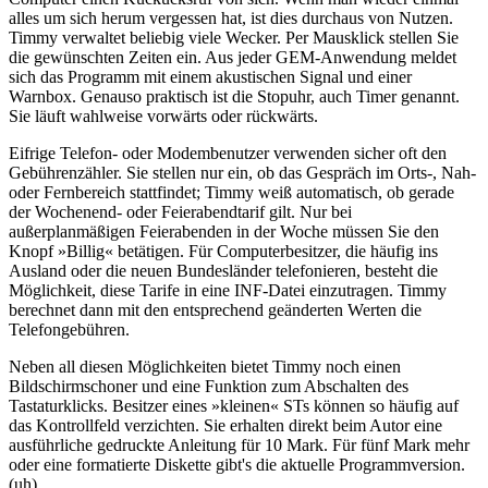
alles um sich herum vergessen hat, ist dies durchaus von Nutzen.
Timmy verwaltet beliebig viele Wecker. Per Mausklick stellen Sie
die gewünschten Zeiten ein. Aus jeder GEM-Anwendung meldet
sich das Programm mit einem akustischen Signal und einer
Warnbox. Genauso praktisch ist die Stopuhr, auch Timer genannt.
Sie läuft wahlweise vorwärts oder rückwärts.
Eifrige Telefon- oder Modembenutzer verwenden sicher oft den
Gebührenzähler. Sie stellen nur ein, ob das Gespräch im Orts-, Nah-
oder Fernbereich stattfindet; Timmy weiß automatisch, ob gerade
der Wochenend- oder Feierabendtarif gilt. Nur bei
außerplanmäßigen Feierabenden in der Woche müssen Sie den
Knopf »Billig« betätigen. Für Computerbesitzer, die häufig ins
Ausland oder die neuen Bundesländer telefonieren, besteht die
Möglichkeit, diese Tarife in eine INF-Datei einzutragen. Timmy
berechnet dann mit den entsprechend geänderten Werten die
Telefongebühren.
Neben all diesen Möglichkeiten bietet Timmy noch einen
Bildschirmschoner und eine Funktion zum Abschalten des
Tastaturklicks. Besitzer eines »kleinen« STs können so häufig auf
das Kontrollfeld verzichten. Sie erhalten direkt beim Autor eine
ausführliche gedruckte Anleitung für 10 Mark. Für fünf Mark mehr
oder eine formatierte Diskette gibt's die aktuelle Programmversion.
(uh)