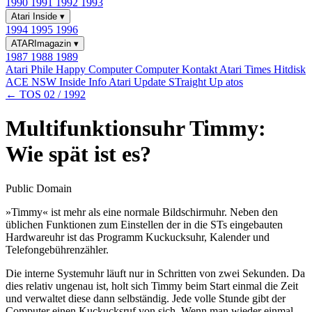
1990
1991
1992
1993
Atari Inside
▾
1994
1995
1996
ATARImagazin
▾
1987
1988
1989
Atari Phile
Happy Computer
Computer Kontakt
Atari Times
Hitdisk
ACE NSW Inside Info
Atari Update
STraight Up
atos
← TOS 02 / 1992
Multifunktionsuhr Timmy:
Wie spät ist es?
Public Domain
»Timmy« ist mehr als eine normale Bildschirmuhr. Neben den
üblichen Funktionen zum Einstellen der in die STs eingebauten
Hardwareuhr ist das Programm Kuckucksuhr, Kalender und
Telefongebührenzähler.
Die interne Systemuhr läuft nur in Schritten von zwei Sekunden. Da
dies relativ ungenau ist, holt sich Timmy beim Start einmal die Zeit
und verwaltet diese dann selbständig. Jede volle Stunde gibt der
Computer einen Kuckucksruf von sich. Wenn man wieder einmal