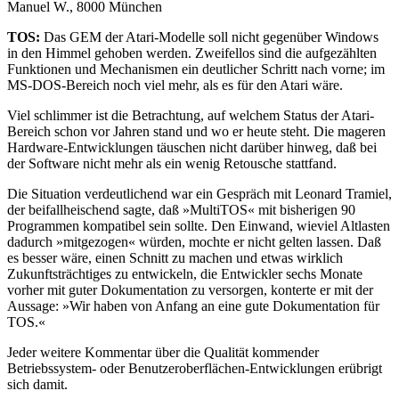
Manuel W., 8000 München
TOS:
Das GEM der Atari-Modelle soll nicht gegenüber Windows
in den Himmel gehoben werden. Zweifellos sind die aufgezählten
Funktionen und Mechanismen ein deutlicher Schritt nach vorne; im
MS-DOS-Bereich noch viel mehr, als es für den Atari wäre.
Viel schlimmer ist die Betrachtung, auf welchem Status der Atari-
Bereich schon vor Jahren stand und wo er heute steht. Die mageren
Hardware-Entwicklungen täuschen nicht darüber hinweg, daß bei
der Software nicht mehr als ein wenig Retousche stattfand.
Die Situation verdeutlichend war ein Gespräch mit Leonard Tramiel,
der beifallheischend sagte, daß »MultiTOS« mit bisherigen 90
Programmen kompatibel sein sollte. Den Einwand, wieviel Altlasten
dadurch »mitgezogen« würden, mochte er nicht gelten lassen. Daß
es besser wäre, einen Schnitt zu machen und etwas wirklich
Zukunftsträchtiges zu entwickeln, die Entwickler sechs Monate
vorher mit guter Dokumentation zu versorgen, konterte er mit der
Aussage: »Wir haben von Anfang an eine gute Dokumentation für
TOS.«
Jeder weitere Kommentar über die Qualität kommender
Betriebssystem- oder Benutzeroberflächen-Entwicklungen erübrigt
sich damit.