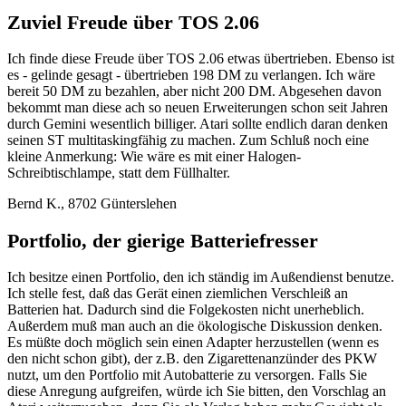
Zuviel Freude über TOS 2.06
Ich finde diese Freude über TOS 2.06 etwas übertrieben. Ebenso ist
es - gelinde gesagt - übertrieben 198 DM zu verlangen. Ich wäre
bereit 50 DM zu bezahlen, aber nicht 200 DM. Abgesehen davon
bekommt man diese ach so neuen Erweiterungen schon seit Jahren
durch Gemini wesentlich billiger. Atari sollte endlich daran denken
seinen ST multitaskingfähig zu machen. Zum Schluß noch eine
kleine Anmerkung: Wie wäre es mit einer Halogen-
Schreibtischlampe, statt dem Füllhalter.
Bernd K., 8702 Günterslehen
Portfolio, der gierige Batteriefresser
Ich besitze einen Portfolio, den ich ständig im Außendienst benutze.
Ich stelle fest, daß das Gerät einen ziemlichen Verschleiß an
Batterien hat. Dadurch sind die Folgekosten nicht unerheblich.
Außerdem muß man auch an die ökologische Diskussion denken.
Es müßte doch möglich sein einen Adapter herzustellen (wenn es
den nicht schon gibt), der z.B. den Zigarettenanzünder des PKW
nutzt, um den Portfolio mit Autobatterie zu versorgen. Falls Sie
diese Anregung aufgreifen, würde ich Sie bitten, den Vorschlag an