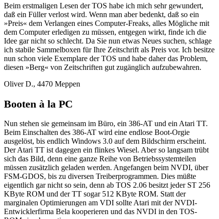
Beim erstmaligen Lesen der TOS habe ich mich sehr gewundert,
daß ein Füller verlost wird. Wenn man aber bedenkt, daß so ein
»Preis« dem Verlangen eines Computer-Freaks, alles Mögliche mit
dem Computer erledigen zu müssen, entgegen wirkt, finde ich die
Idee gar nicht so schlecht. Da Sie nun etwas Neues suchen, schlage
ich stabile Sammelboxen für Ihre Zeitschrift als Preis vor. Ich besitze
nun schon viele Exemplare der TOS und habe daher das Problem,
diesen »Berg« von Zeitschriften gut zugänglich aufzubewahren.
Oliver D., 4470 Meppen
Booten à la PC
Nun stehen sie gemeinsam im Büro, ein 386-AT und ein Atari TT.
Beim Einschalten des 386-AT wird eine endlose Boot-Orgie
ausgelöst, bis endlich Windows 3.0 auf dem Bildschirm erscheint.
Der Atari TT ist dagegen ein flinkes Wiesel. Aber so langsam trübt
sich das Bild, denn eine ganze Reihe von Betriebssystemteilen
müssen zusätzlich geladen werden. Angefangen beim NVDI, über
FSM-GDOS, bis zu diversen Treiberprogrammen. Dies müßte
eigentlich gar nicht so sein, denn ab TOS 2.06 besitzt jeder ST 256
KByte ROM und der TT sogar 512 KByte ROM. Statt der
marginalen Optimierungen am VDI sollte Atari mit der NVDI-
Entwicklerfirma Bela kooperieren und das NVDI in den TOS-