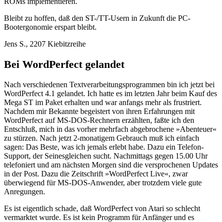
ROMs implementieren.
Bleibt zu hoffen, daß den ST-/TT-Usern in Zukunft die PC-
Bootergonomie erspart bleibt.
Jens S., 2207 Kiebitzreihe
Bei WordPerfect gelandet
Nach verschiedenen Textverarbeitungsprogrammen bin ich jetzt bei
WordPerfect 4.1 gelandet. Ich hatte es im letzten Jahr beim Kauf des
Mega ST im Paket erhalten und war anfangs mehr als frustriert.
Nachdem mir Bekannte begeistert von ihren Erfahrungen mit
WordPerfect auf MS-DOS-Rechnern erzählten, faßte ich den
Entschluß, mich in das vorher mehrfach abgebrochene »Abenteuer«
zu stürzen. Nach jetzt 2-monatigem Gebrauch muß ich einfach
sagen: Das Beste, was ich jemals erlebt habe. Dazu ein Telefon-
Support, der Seinesgleichen sucht. Nachmittags gegen 15.00 Uhr
telefoniert und am nächsten Morgen sind die versprochenen Updates
in der Post. Dazu die Zeitschrift »WordPerfect Live«, zwar
überwiegend für MS-DOS-Anwender, aber trotzdem viele gute
Anregungen.
Es ist eigentlich schade, daß WordPerfect von Atari so schlecht
vermarktet wurde. Es ist kein Programm für Anfänger und es