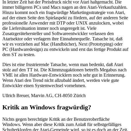
In letzter Zeit hat der Preisdruck nicht vor Atari haltgemacht. Die
immer billigeren PCs und Macs nagen an den Atari-Verkaufszahlen.
Hinzu kommt noch ein fragwürdige Marketingsstrategie von Atari,
auf der einen Seite den Spielaspekt zu fördern, auf der anderen Seite
professionelle Anwender mit DTP oder UNIX anzulocken, wobei
die Liefersituation immer noch ungeregelt ist. Viele
Zusatzgerätehersteller und Softwareentwickler verlassen den
Atarisektor oder verlagern ihre Einnahmequelle. Tatsache ist, daß
wir es vorziehen auf Mac (Handbücher), Next (Prototyping) oder
PC (Hardwaredesign) zu entwickeln und erst das fertige Produkt auf
dem ST zu testen.
Dies ist eine frustrierende Tatsache, wenn man bedenkt, daß Atari
stolz auf den TT ist. Die Klimmzugaktionen betreffs Megabus nach
VME ist allen Hardware-Entwicklern noch sehr gut in Erinnerung.
Wenn Atari den Trend nicht allzubald ändert, werden viele gute
Entwickler einen Systemwechsel vornehmen.
Ullrich Breuer, Marvin AG, CH-8050 Zürich
Kritik an Windows fragwürdig?
Nichts gegen berechtigte Kritik an der Benutzeroberfläche
Windows. Wenn aber diese Kritik zum Anlaß für selbstgefälliges
Schulterklopfen der Atari-Gemeinde wird, so ist es doch an der Zeit,