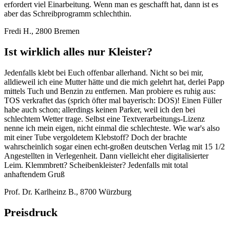
erfordert viel Einarbeitung. Wenn man es geschafft hat, dann ist es
aber das Schreibprogramm schlechthin.
Fredi H., 2800 Bremen
Ist wirklich alles nur Kleister?
Jedenfalls klebt bei Euch offenbar allerhand. Nicht so bei mir,
alldieweil ich eine Mutter hätte und die mich gelehrt hat, derlei Papp
mittels Tuch und Benzin zu entfernen. Man probiere es ruhig aus:
TOS verkraftet das (sprich öfter mal bayerisch: DOS)! Einen Füller
habe auch schon; allerdings keinen Parker, weil ich den bei
schlechtem Wetter trage. Selbst eine Textverarbeitungs-Lizenz
nenne ich mein eigen, nicht einmal die schlechteste. Wie war's also
mit einer Tube vergoldetem Klebstoff? Doch der brachte
wahrscheinlich sogar einen echt-großen deutschen Verlag mit 15 1/2
Angestellten in Verlegenheit. Dann vielleicht eher digitalisierter
Leim. Klemmbrett? Scheibenkleister? Jedenfalls mit total
anhaftendem Gruß
Prof. Dr. Karlheinz B., 8700 Würzburg
Preisdruck