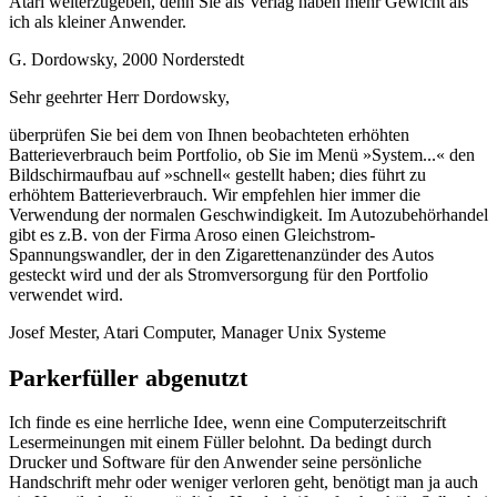
Atari weiterzugeben, denn Sie als Verlag haben mehr Gewicht als
ich als kleiner Anwender.
G. Dordowsky, 2000 Norderstedt
Sehr geehrter Herr Dordowsky,
überprüfen Sie bei dem von Ihnen beobachteten erhöhten
Batterieverbrauch beim Portfolio, ob Sie im Menü »System...« den
Bildschirmaufbau auf »schnell« gestellt haben; dies führt zu
erhöhtem Batterieverbrauch. Wir empfehlen hier immer die
Verwendung der normalen Geschwindigkeit. Im Autozubehörhandel
gibt es z.B. von der Firma Aroso einen Gleichstrom-
Spannungswandler, der in den Zigarettenanzünder des Autos
gesteckt wird und der als Stromversorgung für den Portfolio
verwendet wird.
Josef Mester, Atari Computer, Manager Unix Systeme
Parkerfüller abgenutzt
Ich finde es eine herrliche Idee, wenn eine Computerzeitschrift
Lesermeinungen mit einem Füller belohnt. Da bedingt durch
Drucker und Software für den Anwender seine persönliche
Handschrift mehr oder weniger verloren geht, benötigt man ja auch