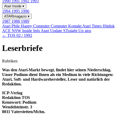
1990
1991
1992
1993
Atari Inside
▾
1994
1995
1996
ATARImagazin
▾
1987
1988
1989
Atari Phile
Happy Computer
Computer Kontakt
Atari Times
Hitdisk
ACE NSW Inside Info
Atari Update
STraight Up
atos
← TOS 02 / 1992
Leserbriefe
Rubriken
Was den Atari-Markt bewegt, findet hier seinen Niederschlag.
Unser Podium dient Ihnen als ein Medium in viele Richtungen:
Atari, Soft- und Hardwarehersteller, Leser und natürlich der
Redaktion.
ICP-Verlag
Redaktion TOS
Kennwort: Podium
Wendelsteinstr. 3
8011 Vaterstetten/Mchn.