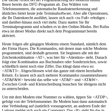
Ihnen bereits das DFÜ-Programm ab. Das Wählen von
Telefonnummern, die automatische Baudratenerkennung und
ähnliches bietet heute jede Terminalsoftware. Aber alle Operationen,
die Ihr Datenknecht ausführt, lassen sich auch »zu Fuß« erledigen -
und darüber-hinaus noch viel mehr. Dazu starten Sie Ihr
Terminalprogramm und schalten es in den Online-Modus. Bei Rufus
etwa ist dieser Modus direkt nach dem Programmstart bereits
aktiviert.
Heute folgen alle gängigen Modems einem Standard, nämlich dem
der Firma Hayes. Die Kommandos, mit denen man solche Modems
programmiert, sind deshalb genormt. Sie beginnen alle mit der
Zeichenkombination <AT>, was hier für »Attention« steht. Danach
folgt eine Kombination aus Buchstaben oder Sonderzeichen, sowie
schließlich meist noch eine Ziffer. Das klingt dann etwa so:
<AT&T3>. Abgeschlossen wird das ganze mit einem herzhaften
Return. Es lassen sich auch mehrere Kommandos zusammenfassen:
<AT&F&W> bewirkt das selbe wie <AT&F> und <AT&W>.
Zwischen Groß- und Kleinschreibung brauchen Sie übrigens nicht
zu unterscheiden.
Um mit dem Modem eine Nummer zu wählen, tippen Sie <ATDP>,
gefolgt von der Telefonnummer. Ihr Modem baut dann automatisch
eine Verbindung auf (natürlich vorausgesetzt, an anderen Ende der
Leitung meldet sich auch ein Computer). Das <P> steht für das in