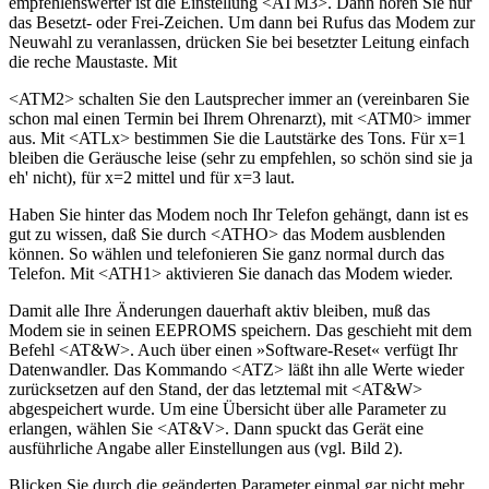
empfehlenswerter ist die Einstellung <ATM3>. Dann hören Sie nur
das Besetzt- oder Frei-Zeichen. Um dann bei Rufus das Modem zur
Neuwahl zu veranlassen, drücken Sie bei besetzter Leitung einfach
die reche Maustaste. Mit
<ATM2> schalten Sie den Lautsprecher immer an (vereinbaren Sie
schon mal einen Termin bei Ihrem Ohrenarzt), mit <ATM0> immer
aus. Mit <ATLx> bestimmen Sie die Lautstärke des Tons. Für x=1
bleiben die Geräusche leise (sehr zu empfehlen, so schön sind sie ja
eh' nicht), für x=2 mittel und für x=3 laut.
Haben Sie hinter das Modem noch Ihr Telefon gehängt, dann ist es
gut zu wissen, daß Sie durch <ATHO> das Modem ausblenden
können. So wählen und telefonieren Sie ganz normal durch das
Telefon. Mit <ATH1> aktivieren Sie danach das Modem wieder.
Damit alle Ihre Änderungen dauerhaft aktiv bleiben, muß das
Modem sie in seinen EEPROMS speichern. Das geschieht mit dem
Befehl <AT&W>. Auch über einen »Software-Reset« verfügt Ihr
Datenwandler. Das Kommando <ATZ> läßt ihn alle Werte wieder
zurücksetzen auf den Stand, der das letztemal mit <AT&W>
abgespeichert wurde. Um eine Übersicht über alle Parameter zu
erlangen, wählen Sie <AT&V>. Dann spuckt das Gerät eine
ausführliche Angabe aller Einstellungen aus (vgl. Bild 2).
Blicken Sie durch die geänderten Parameter einmal gar nicht mehr