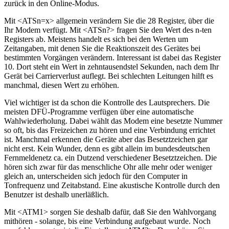
zurück in den Online-Modus.
Mit <ATSn=x> allgemein verändern Sie die 28 Register, über die
Ihr Modem verfügt. Mit <ATSn?> fragen Sie den Wert des n-ten
Registers ab. Meistens handelt es sich bei den Werten um
Zeitangaben, mit denen Sie die Reaktionszeit des Gerätes bei
bestimmten Vorgängen verändern. Interessant ist dabei das Register
10. Dort steht ein Wert in zehntausendstel Sekunden, nach dem Ihr
Gerät bei Carrierverlust auflegt. Bei schlechten Leitungen hilft es
manchmal, diesen Wert zu erhöhen.
Viel wichtiger ist da schon die Kontrolle des Lautsprechers. Die
meisten DFÜ-Programme verfügen über eine automatische
Wahlwiederholung. Dabei wählt das Modem eine besetzte Nummer
so oft, bis das Freizeichen zu hören und eine Verbindung errichtet
ist. Manchmal erkennen die Geräte aber das Besetztzeichen gar
nicht erst. Kein Wunder, denn es gibt allein im bundesdeutschen
Fernmeldenetz ca. ein Dutzend verschiedener Besetztzeichen. Die
hören sich zwar für das menschliche Ohr alle mehr oder weniger
gleich an, unterscheiden sich jedoch für den Computer in
Tonfrequenz und Zeitabstand. Eine akustische Kontrolle durch den
Benutzer ist deshalb unerläßlich.
Mit <ATM1> sorgen Sie deshalb dafür, daß Sie den Wahlvorgang
mithören - solange, bis eine Verbindung aufgebaut wurde. Noch