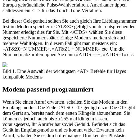
Europa gebräuchliche Pulse-Wählverfahren. Amerikaner tippen
stattdessen ein <T> für das Touch-Tone-Verfahren.
Bei dieser Gelegenheit sollten Sie auch gleich Ihre Lieblingsnummer
fest im Modem speichern: <AT&Z> gefolgt von der entsprechenden
Nummer erledigt dies für Sie. Mit <ATDS> wählen Sie diese
gespeicherte Nummer später. Einige Modems merken sich auch
mehrere Wahlfolgen. In diesem Fall gibt man meistens ein:
»AT&Z0=N UMMER«, »AT&Z1 = NUMMER« etc. Um die
Nummern abzurufen tippen Sie dann »ATDS ==«, »ATDS=1« etc.
Bild 1. Eine Auswahl der wichtigsten <AT>-Befehle für Hayes-
kompatible Modems
Modem passend programmiert
Wenn Sie einen Anruf erwarten, schalten Sie das Modem in den
Empfangsmodus. Die Zeile <ATSO =1> genügt dazu. Die <1> gibt
dem Gerät an, bereits nach dem ersten Klingeln abzunehmen. Sie
können es jedoch auch bis zu 255 mal klingeln lassen,
vorausgesetzt, Ihr Anrufer hat soviel Geduld. Befindet sich das
Gerät im Empfangsmodus und es kommt wider Erwarten kein
Anruf, schalten Sie es durch dreimaliges Drücken der Plustaste