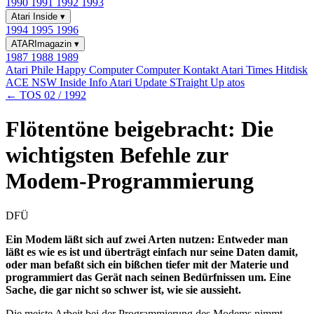
1990
1991
1992
1993
Atari Inside
▾
1994
1995
1996
ATARImagazin
▾
1987
1988
1989
Atari Phile
Happy Computer
Computer Kontakt
Atari Times
Hitdisk
ACE NSW Inside Info
Atari Update
STraight Up
atos
← TOS 02 / 1992
Flötentöne beigebracht: Die
wichtigsten Befehle zur
Modem-Programmierung
DFÜ
Ein Modem läßt sich auf zwei Arten nutzen: Entweder man
läßt es wie es ist und überträgt einfach nur seine Daten damit,
oder man befaßt sich ein bißchen tiefer mit der Materie und
programmiert das Gerät nach seinen Bedürfnissen um. Eine
Sache, die gar nicht so schwer ist, wie sie aussieht.
Die meiste Arbeit bei der Programmierung des Modems nimmt