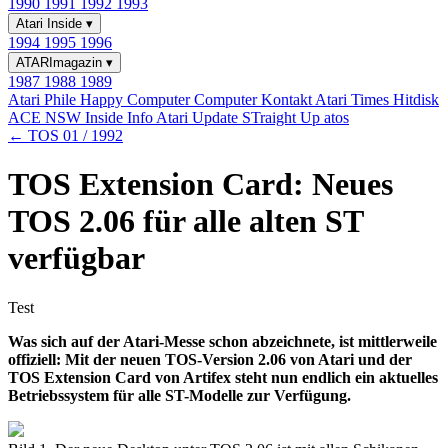
1990
1991
1992
1993
Atari Inside
▾
1994
1995
1996
ATARImagazin
▾
1987
1988
1989
Atari Phile
Happy Computer
Computer Kontakt
Atari Times
Hitdisk
ACE NSW Inside Info
Atari Update
STraight Up
atos
← TOS 01 / 1992
TOS Extension Card: Neues
TOS 2.06 für alle alten ST
verfügbar
Test
Was sich auf der Atari-Messe schon abzeichnete, ist mittlerweile
offiziell: Mit der neuen TOS-Version 2.06 von Atari und der
TOS Extension Card von Artifex steht nun endlich ein aktuelles
Betriebssystem für alle ST-Modelle zur Verfügung.