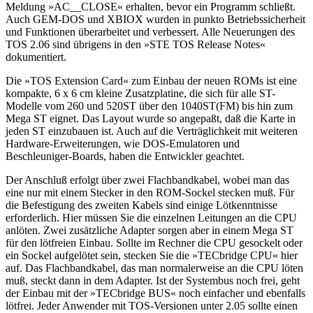
Meldung »AC__CLOSE« erhalten, bevor ein Programm schließt.
Auch GEM-DOS und XBIOX wurden in punkto Betriebssicherheit
und Funktionen überarbeitet und verbessert. Alle Neuerungen des
TOS 2.06 sind übrigens in den »STE TOS Release Notes«
dokumentiert.
Die »TOS Extension Card« zum Einbau der neuen ROMs ist eine
kompakte, 6 x 6 cm kleine Zusatzplatine, die sich für alle ST-
Modelle vom 260 und 520ST über den 1040ST(FM) bis hin zum
Mega ST eignet. Das Layout wurde so angepaßt, daß die Karte in
jeden ST einzubauen ist. Auch auf die Verträglichkeit mit weiteren
Hardware-Erweiterungen, wie DOS-Emulatoren und
Beschleuniger-Boards, haben die Entwickler geachtet.
Der Anschluß erfolgt über zwei Flachbandkabel, wobei man das
eine nur mit einem Stecker in den ROM-Sockel stecken muß. Für
die Befestigung des zweiten Kabels sind einige Lötkenntnisse
erforderlich. Hier müssen Sie die einzelnen Leitungen an die CPU
anlöten. Zwei zusätzliche Adapter sorgen aber in einem Mega ST
für den lötfreien Einbau. Sollte im Rechner die CPU gesockelt oder
ein Sockel aufgelötet sein, stecken Sie die »TECbridge CPU« hier
auf. Das Flachbandkabel, das man normalerweise an die CPU löten
muß, steckt dann in dem Adapter. Ist der Systembus noch frei, geht
der Einbau mit der »TECbridge BUS« noch einfacher und ebenfalls
lötfrei. Jeder Anwender mit TOS-Versionen unter 2.05 sollte einen