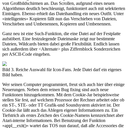
von Großbildschirmen an. Das Scrollen, aufgrund eines neuen
Algorithmus deutlich beschleunigt, funktioniert auch mit selektierten
Einträgen. Ebenso erhielt das Dateihandling ein neues Outfit. Unter
»intelligentes« Kopieren fällt nun das Verschieben von Dateien,
Verschieben und Umbenennen, Kopieren und Umbenennen.
Ganz neu ist eine Such-Funktion, die eine Datei auf der Festplatte
aufstöbert. Eine festzulegende Dateimaske zeigt nur bestimmte
Dateien, Wildcards bieten dabei große Flexibilität. Endlich lassen
sich außerdem über <Alternate> plus Ziffernblock Sonderzeichen
per ASCII-Code eingeben.
Bild 3. Reiche Auswahl für Icon-Fans. Jede Datei darf ein eigenes
Bild haben.
Wer seinen Computer programmiert, freut sich auch hier über einige
Neuerungen. Neben dem reinen Bug fixing sind auch neue
Funktionen hinzugekommen. Mit dem Cookie-Jar beispielsweise
stellen Sie fest, auf welchem Prozessor der Rechner arbeitet oder ob
ein ST-, STE- oder TT Grafik-und Soundsystem aktiviert ist. Der
Cookie-Jar läßt auch das Ablegen eigener Informationen zu. Ein
Tiefstrich als erstes Zeichen des Cookie-Namens kennzeichnet aber
Atari-interne Informationen. Bei Benutzung der Funktion
»appl__exit()« wartet das TOS nun darauf, daß alle Accessories die