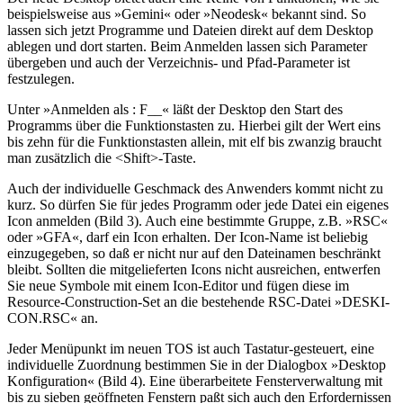
beispielsweise aus »Gemini« oder »Neodesk« bekannt sind. So
lassen sich jetzt Programme und Dateien direkt auf dem Desktop
ablegen und dort starten. Beim Anmelden lassen sich Parameter
übergeben und auch der Verzeichnis- und Pfad-Parameter ist
festzulegen.
Unter »Anmelden als : F__« läßt der Desktop den Start des
Programms über die Funktionstasten zu. Hierbei gilt der Wert eins
bis zehn für die Funktionstasten allein, mit elf bis zwanzig braucht
man zusätzlich die <Shift>-Taste.
Auch der individuelle Geschmack des Anwenders kommt nicht zu
kurz. So dürfen Sie für jedes Programm oder jede Datei ein eigenes
Icon anmelden (Bild 3). Auch eine bestimmte Gruppe, z.B. »RSC«
oder »GFA«, darf ein Icon erhalten. Der Icon-Name ist beliebig
einzugegeben, so daß er nicht nur auf den Dateinamen beschränkt
bleibt. Sollten die mitgelieferten Icons nicht ausreichen, entwerfen
Sie neue Symbole mit einem Icon-Editor und fügen diese im
Resource-Construction-Set an die bestehende RSC-Datei »DESKI-
CON.RSC« an.
Jeder Menüpunkt im neuen TOS ist auch Tastatur-gesteuert, eine
individuelle Zuordnung bestimmen Sie in der Dialogbox »Desktop
Konfiguration« (Bild 4). Eine überarbeitete Fensterverwaltung mit
bis zu sieben geöffneten Fenstern paßt sich auch den Erfordernissen