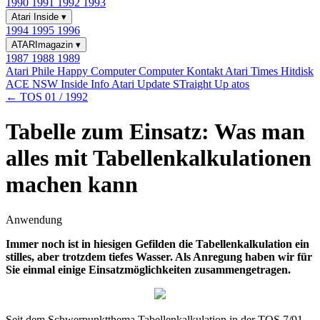
1990
1991
1992
1993
Atari Inside
▾
1994
1995
1996
ATARImagazin
▾
1987
1988
1989
Atari Phile
Happy Computer
Computer Kontakt
Atari Times
Hitdisk
ACE NSW Inside Info
Atari Update
STraight Up
atos
← TOS 01 / 1992
Tabelle zum Einsatz: Was man
alles mit Tabellenkalkulationen
machen kann
Anwendung
Immer noch ist in hiesigen Gefilden die Tabellenkalkulation ein
stilles, aber trotzdem tiefes Wasser. Als Anregung haben wir für
Sie einmal einige Einsatzmöglichkeiten zusammengetragen.
Seit dem Schwerpunktthema Tabellenkalkulation in der TOS 7/91