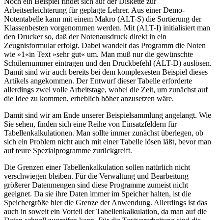
Noch ein Beispiel findet sich auf der Diskette zur
Arbeitserleichterung für geplagte Lehrer. Aus einer Demo-
Notentabelle kann mit einem Makro (ALT-S) die Sortierung der
Klassenbesten vorgenommen werden. Mit (ALT-I) initialisiert man
den Drucker so, daß der Notenausdruck direkt in ein
Zeugnisformular erfolgt. Dabei wandelt das Programm die Noten
wie »1«in Text »sehr gut« um. Man muß nur die gewünschte
Schülernummer eintragen und den Druckbefehl (ALT-D) auslösen.
Damit sind wir auch bereits bei dem komplexesten Beispiel dieses
Artikels angekommen. Der Entwurf dieser Tabelle erforderte
allerdings zwei volle Arbeitstage, wobei die Zeit, um zunächst auf
die Idee zu kommen, erheblich höher anzusetzen wäre.
Damit sind wir am Ende unserer Beispielsammlung angelangt. Wie
Sie sehen, finden sich eine Reihe von Einsatzfeldern für
Tabellenkalkulationen. Man sollte immer zunächst überlegen, ob
sich ein Problem nicht auch mit einer Tabelle lösen läßt, bevor man
auf teure Spezialprogramme zurückgreift.
Die Grenzen einer Tabellenkalkulation sollen natürlich nicht
verschwiegen bleiben. Für die Verwaltung und Bearbeitung
größerer Datenmengen sind diese Programme zumeist nicht
geeignet. Da sie ihre Daten immer im Speicher halten, ist die
Speichergröße hier die Grenze der Anwendung. Allerdings ist das
auch in soweit ein Vorteil der Tabellenkalkulation, da man auf die