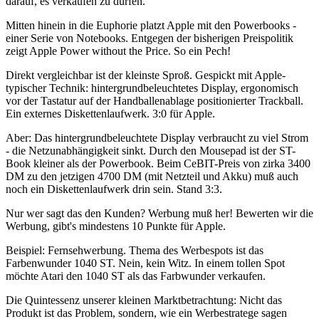
darauf, es verkaufen zu dürfen.
Mitten hinein in die Euphorie platzt Apple mit den Powerbooks -
einer Serie von Notebooks. Entgegen der bisherigen Preispolitik
zeigt Apple Power without the Price. So ein Pech!
Direkt vergleichbar ist der kleinste Sproß. Gespickt mit Apple-
typischer Technik: hintergrundbeleuchtetes Display, ergonomisch
vor der Tastatur auf der Handballenablage positionierter Trackball.
Ein externes Diskettenlaufwerk. 3:0 für Apple.
Aber: Das hintergrundbeleuchtete Display verbraucht zu viel Strom
- die Netzunabhängigkeit sinkt. Durch den Mousepad ist der ST-
Book kleiner als der Powerbook. Beim CeBIT-Preis von zirka 3400
DM zu den jetzigen 4700 DM (mit Netzteil und Akku) muß auch
noch ein Diskettenlaufwerk drin sein. Stand 3:3.
Nur wer sagt das den Kunden? Werbung muß her! Bewerten wir die
Werbung, gibt's mindestens 10 Punkte für Apple.
Beispiel: Fernsehwerbung. Thema des Werbespots ist das
Farbenwunder 1040 ST. Nein, kein Witz. In einem tollen Spot
möchte Atari den 1040 ST als das Farbwunder verkaufen.
Die Quintessenz unserer kleinen Marktbetrachtung: Nicht das
Produkt ist das Problem, sondern, wie ein Werbestratege sagen