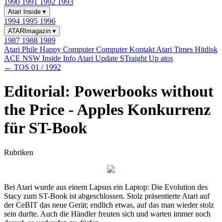
1990
1991
1992
1993
Atari Inside
▾
1994
1995
1996
ATARImagazin
▾
1987
1988
1989
Atari Phile
Happy Computer
Computer Kontakt
Atari Times
Hitdisk
ACE NSW Inside Info
Atari Update
STraight Up
atos
← TOS 01 / 1992
Editorial: Powerbooks without
the Price - Apples Konkurrenz
für ST-Book
Rubriken
Bei Atari wurde aus einem Lapsus ein Laptop: Die Evolution des
Stacy zum ST-Book ist abgeschlossen. Stolz präsentierte Atari auf
der CeBIT das neue Gerät; endlich etwas, auf das man wieder stolz
sein durfte. Auch die Händler freuten sich und warten immer noch