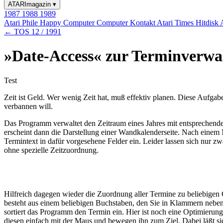
ATARImagazin
▾
1987
1988
1989
Atari Phile
Happy Computer
Computer Kontakt
Atari Times
Hitdisk
← TOS 12 / 1991
»Date-Access« zur Terminverwa
Test
Zeit ist Geld. Wer wenig Zeit hat, muß effektiv planen. Diese Aufg
verbannen will.
Das Programm verwaltet den Zeitraum eines Jahres mit entsprechende
erscheint dann die Darstellung einer Wandkalenderseite. Nach einem 
Termintext in dafür vorgesehene Felder ein. Leider lassen sich nur 
ohne spezielle Zeitzuordnung.
Hilfreich dagegen wieder die Zuordnung aller Termine zu beliebigen G
besteht aus einem beliebigen Buchstaben, den Sie in Klammern neben 
sortiert das Programm den Termin ein. Hier ist noch eine Optimierung
diesen einfach mit der Maus und bewegen ihn zum Ziel. Dabei läßt si