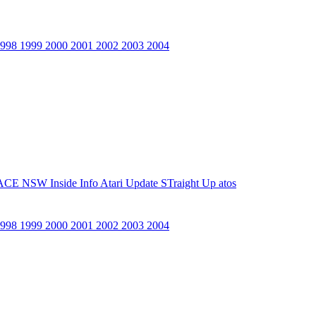
1998
1999
2000
2001
2002
2003
2004
ACE NSW Inside Info
Atari Update
STraight Up
atos
1998
1999
2000
2001
2002
2003
2004