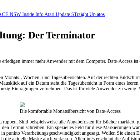
ACE NSW Inside Info
Atari Update
STraight Up
atos
ltung: Der Terminator
abe erledigen immer mehr Anwender mit dem Computer. Date-Access ist
n Monats-, Wochen- und Tagesübersichten. Auf der rechten Bildschirm
Mausklick auf ein Datum steht die Tagesübersicht in Form eines leeren
zwanzig Eintragungen vornehmen. Das ist für viele Anwender zu wenig.
Die komfortable Monatsübersicht von Date-Access
ruppen. Sind beispielsweise alle Abgabefristen für Bücher markiert, gi
den Termin schreiben. Ein spezielles Feld für diese Markierungen wäre
 in punkto Verarbeitungsgeschwindigkeit angesagt. Wollen Sie einen Ei
ch die aktuelle Maske auch verlassen. Allerdings erscheint die Auflist