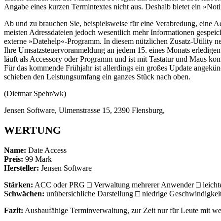
Angabe eines kurzen Termintextes nicht aus. Deshalb bietet ein »Noti
Ab und zu brauchen Sie, beispielsweise für eine Verabredung, eine 
meisten Adressdateien jedoch wesentlich mehr Informationen gespeich
externe »Datehelp«-Programm. In diesem nützlichen Zusatz-Utility ne
Ihre Umsatzsteuervoranmeldung an jedem 15. eines Monats erledigen 
läuft als Accessory oder Programm und ist mit Tastatur und Maus komf
Für das kommende Frühjahr ist allerdings ein großes Update angekün
schieben den Leistungsumfang ein ganzes Stück nach oben.
(Dietmar Spehr/wk)
Jensen Software, Ulmenstrasse 15, 2390 Flensburg,
WERTUNG
Name:
Date Access
Preis:
99 Mark
Hersteller:
Jensen Software
Stärken:
ACC oder PRG □ Verwaltung mehrerer Anwender □ leichte
Schwächen:
unübersichliche Darstellung □ niedrige Geschwindigkei
Fazit:
Ausbaufähige Terminverwaltung, zur Zeit nur für Leute mit w