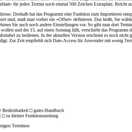
zblatt« für jeden Termin noch einmal 500 Zeichen Extraplatz. Reicht au
Adresse. Deshalb hat das Programm eine Funktion zum Importieren ents
ert sind, muß man vorher ein »Offset« definieren. Das heißt, Sie wähl
hmen Sie auch noch andere Einstellungen vor. So gibt man dort Termin
wollen und der 15. auf einen Sonntag fällt, verschiebt das Programm
ortabel zu bedienen. In der aktuellen Version erscheint es noch nicht 
digt. Zur Zeit empfiehlt sich Date-Access für Anwender mit wenig Term
 Bedienbarkeit □ gutes Handbuch
t □ zu kleiner Funktionsumfang
enigen Terminen