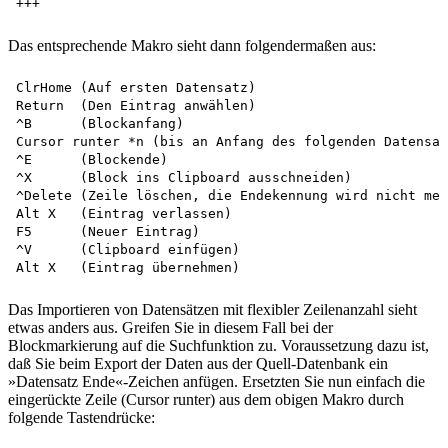
Das entsprechende Makro sieht dann folgendermaßen aus:
ClrHome	(Auf ersten Datensatz)

Return	(Den Eintrag anwählen)

^B	(Blockanfang)

Cursor runter *n (bis an Anfang des folgenden Datensat
^E	(Blockende)

^X	(Block ins Clipboard ausschneiden)

^Delete (Zeile löschen, die Endekennung wird nicht meh
Alt X	(Eintrag verlassen)

F5	(Neuer Eintrag)

^V	(Clipboard einfügen)

Das Importieren von Datensätzen mit flexibler Zeilenanzahl sieht
etwas anders aus. Greifen Sie in diesem Fall bei der
Blockmarkierung auf die Suchfunktion zu. Voraussetzung dazu ist,
daß Sie beim Export der Daten aus der Quell-Datenbank ein
»Datensatz Ende«-Zeichen anfügen. Ersetzten Sie nun einfach die
eingerückte Zeile (Cursor runter) aus dem obigen Makro durch
folgende Tastendrücke: