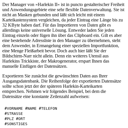
Der Manager von »Harlekin II« ist in puncto gestalterischer Freiheit
und Anwendungsgebiete eine sehr flexible Datenverwaltung. Sie ist
nicht an Masken gebunden und läßt sich leicht mit einem
Karteikastensystem vergleichen, da jeder Eintrag eine Länge bis zu
32 KByte haben darf. Für das Importieren von Daten gibt es
allerdings keine universelle Lösung. Entweder laden Sie jeden
Eintrag einzeln oder fügen ihn über das Clipboard ein. Gilt es aber
eine bestehende Adressliste in den Manager zu übernehmen, steht
dem Anwender, in Ermangelung einer speziellen Importfunktion,
eine Menge Fleißarbeit bevor. Doch auch hier läßt Sie der
Bildschirm-Narr nicht allein. Denn ein weiteres Utensil aus
Harlekins Trickkiste, der Makrogenerator, erspart Ihnen das
manuelle Einfügen der Datensätzen.
Exportieren Sie zunächst die gewünschten Daten aus Ihrer
Ausgangsdatenbank. Die Reihenfolge der exportierten Datensätze
sollte schon jetzt der der späteren Harlekin-Karteikarten
entsprechen. Nehmen wir folgendes Beispiel, bei dem die
Datensätze eine konstante Zeilenzahl aufweisen:
#VORNAME #NAME #TELEFON 

#STRASSE 

#PLZ #ORT 

#SONSTIGES 
