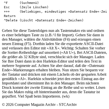
^F	(Suchmenü)

Esc	(Zeile Löschen)

+++	(beliebiges, eindeutiges »Datensatz Ende«-Zeichen)

Return

Geben Sie diese Tastenfolgen nun als Tastenmakro ein und ordnen
es einer beliebigen Taste zu (z.B.^I für Import). Gehen Sie dann in
den Manager, wählen die Aktivitätsliste (F4) und erzeugen einen
neuen Eintrag (F5). Dorthin laden Sie die exportierte ASCII-Datei
und verlassen den Editor mit »Alt X«. Wichtig: Schalten Sie vorher
die Sortier-Reihenfolge auf unsortiert (»Alt U«), Bei ASClI-Dateien,
die größer als 32 KByte sind, verschluckt sich der Manager. Laden
Sie Ihre Datei dann in den Harlekin-Editor und teilen den Text in
mehrere Segmente auf. Achten Sie aber darauf, daß die »Datensatz
Ende«-Markierungen erhalten bleiben. Nun sitzen Sie bequem vor
der Tastatur und drücken mit einem Lächeln ob der gesparten Arbeit
genüßlich »Al«. Harlekin schneidet jetzt den ersten Eintrag aus der
Importdatei und übernimmt ihn in den Manager. Beim nächsten
Druck kommt der zweite Eintrag an die Reihe und so weiter. Lösen
Sie das Makro ruhig oft hintereinander aus, denn die Tastatur ist
gepuffert. Viel Spaß beim Importieren. (wk)
© 2026 Computer Magazin Archiv - STCArchiv