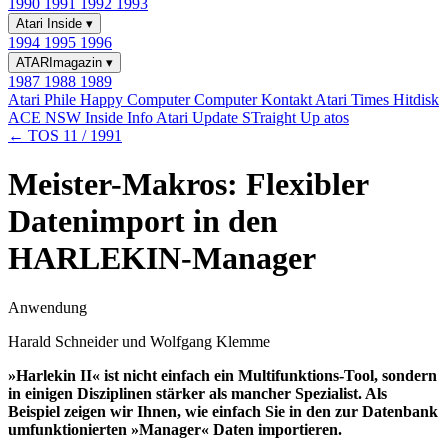
1990
1991
1992
1993
Atari Inside
▾
1994
1995
1996
ATARImagazin
▾
1987
1988
1989
Atari Phile
Happy Computer
Computer Kontakt
Atari Times
Hitdisk
ACE NSW Inside Info
Atari Update
STraight Up
atos
← TOS 11 / 1991
Meister-Makros: Flexibler
Datenimport in den
HARLEKIN-Manager
Anwendung
Harald Schneider und Wolfgang Klemme
»Harlekin II« ist nicht einfach ein Multifunktions-Tool, sondern
in einigen Disziplinen stärker als mancher Spezialist. Als
Beispiel zeigen wir Ihnen, wie einfach Sie in den zur Datenbank
umfunktionierten »Manager« Daten importieren.