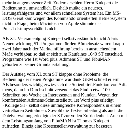
mehr in angemessener Zeit. Zudem erschien Herrn Kniepert die
Bedienung zu umständlich. Deshalb mußte ein neueres,
leistungsfähigeres und vor allem schnelleres System her. Ein MS-
DOS-Gerät kam wegen des Kommando-orientierten Betriebssystem
nicht in Frage, beim Macintosh von Apple stimmte das
Preis/Leistungsverhältnis nicht.
Als XL-Veteran entging Kniepert selbstverständlich nicht Ataris
Neuentwicklung ST. Programme für den Büroeinsatz waren knapp
zwei Jahre nach der Markteinführung bereits in ausreichendem
Maße verfügbar, so daß er sich zum Kaufeines 1040 ST entschied.
Programme wie 1st Word plus, Adimens ST und FibuMAN
gehörten zu seiner Grundausstattung.
Der Aufstieg vom XL zum ST klappte ohne Probleme, die
Bedienung der neuen Programme war dank GEM schnell erlernt.
Als besonders wichtig erwies sich die Serienbrief-Funktion von Adi-
mens, denn im Durchschnitt versendet das Studio etwa 100
Schreiben pro Woche an Interessenten und Kunden. Wegen der
komfortablen Adimens-Schnittstelle zu 1st Word plus erledigt
»Kollege ST« selbst diese umfangreiche Korrespondenz in einem
vertretbaren Zeitrahmen. Sowohl die Textverarbeitung als auch die
Dateiverwaltung erledigte der ST zur vollen Zufriedenheit. Auch mit
dem Leistungsumfang von FibuMAN ist Thomas Kniepert
zufrieden. Einzig eine Kostenstellenverwaltung zur besseren