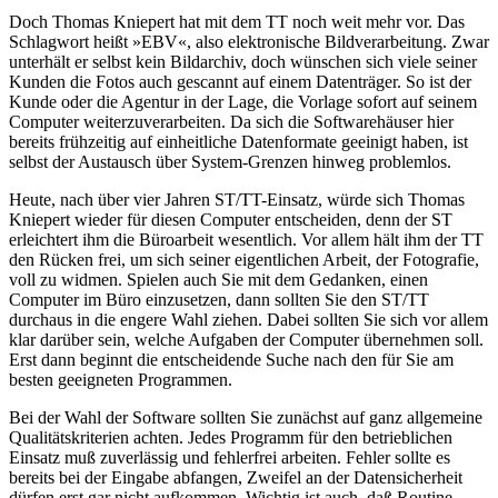
Doch Thomas Kniepert hat mit dem TT noch weit mehr vor. Das
Schlagwort heißt »EBV«, also elektronische Bildverarbeitung. Zwar
unterhält er selbst kein Bildarchiv, doch wünschen sich viele seiner
Kunden die Fotos auch gescannt auf einem Datenträger. So ist der
Kunde oder die Agentur in der Lage, die Vorlage sofort auf seinem
Computer weiterzuverarbeiten. Da sich die Softwarehäuser hier
bereits frühzeitig auf einheitliche Datenformate geeinigt haben, ist
selbst der Austausch über System-Grenzen hinweg problemlos.
Heute, nach über vier Jahren ST/TT-Einsatz, würde sich Thomas
Kniepert wieder für diesen Computer entscheiden, denn der ST
erleichtert ihm die Büroarbeit wesentlich. Vor allem hält ihm der TT
den Rücken frei, um sich seiner eigentlichen Arbeit, der Fotografie,
voll zu widmen. Spielen auch Sie mit dem Gedanken, einen
Computer im Büro einzusetzen, dann sollten Sie den ST/TT
durchaus in die engere Wahl ziehen. Dabei sollten Sie sich vor allem
klar darüber sein, welche Aufgaben der Computer übernehmen soll.
Erst dann beginnt die entscheidende Suche nach den für Sie am
besten geeigneten Programmen.
Bei der Wahl der Software sollten Sie zunächst auf ganz allgemeine
Qualitätskriterien achten. Jedes Programm für den betrieblichen
Einsatz muß zuverlässig und fehlerfrei arbeiten. Fehler sollte es
bereits bei der Eingabe abfangen, Zweifel an der Datensicherheit
dürfen erst gar nicht aufkommen. Wichtig ist auch, daß Routine-