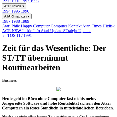
1990
1991
1992
1993
Atari Inside
▾
1994
1995
1996
ATARImagazin
▾
1987
1988
1989
Atari Phile
Happy Computer
Computer Kontakt
Atari Times
Hitdisk
ACE NSW Inside Info
Atari Update
STraight Up
atos
← TOS 11 / 1991
Zeit für das Wesentliche: Der
ST/TT übernimmt
Routinearbeiten
Business
Heute geht im Büro ohne Computer fast nichts mehr.
Ausgereifte Software und hohe Rentabilität sichern den Atari
Computern ein festes Standbein in mittelständischen Betrieben.
Noch vor nicht allzu langer Zeit verfügten nur Großunternehmen