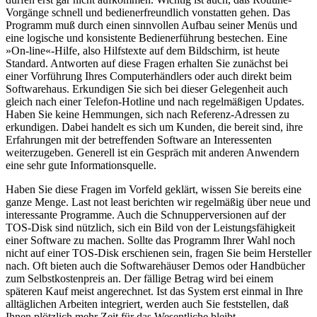
Vorgänge schnell und bedienerfreundlich vonstatten gehen. Das
Programm muß durch einen sinnvollen Aufbau seiner Menüs und
eine logische und konsistente Bedienerführung bestechen. Eine
»On-line«-Hilfe, also Hilfstexte auf dem Bildschirm, ist heute
Standard. Antworten auf diese Fragen erhalten Sie zunächst bei
einer Vorführung Ihres Computerhändlers oder auch direkt beim
Softwarehaus. Erkundigen Sie sich bei dieser Gelegenheit auch
gleich nach einer Telefon-Hotline und nach regelmäßigen Updates.
Haben Sie keine Hemmungen, sich nach Referenz-Adressen zu
erkundigen. Dabei handelt es sich um Kunden, die bereit sind, ihre
Erfahrungen mit der betreffenden Software an Interessenten
weiterzugeben. Generell ist ein Gespräch mit anderen Anwendern
eine sehr gute Informationsquelle.
Haben Sie diese Fragen im Vorfeld geklärt, wissen Sie bereits eine
ganze Menge. Last not least berichten wir regelmäßig über neue und
interessante Programme. Auch die Schnupperversionen auf der
TOS-Disk sind nützlich, sich ein Bild von der Leistungsfähigkeit
einer Software zu machen. Sollte das Programm Ihrer Wahl noch
nicht auf einer TOS-Disk erschienen sein, fragen Sie beim Hersteller
nach. Oft bieten auch die Softwarehäuser Demos oder Handbücher
zum Selbstkostenpreis an. Der fällige Betrag wird bei einem
späteren Kauf meist angerechnet. Ist das System erst einmal in Ihre
alltäglichen Arbeiten integriert, werden auch Sie feststellen, daß
Ihnen plötzlich mehr Zeit für das Wesentliche bleibt.