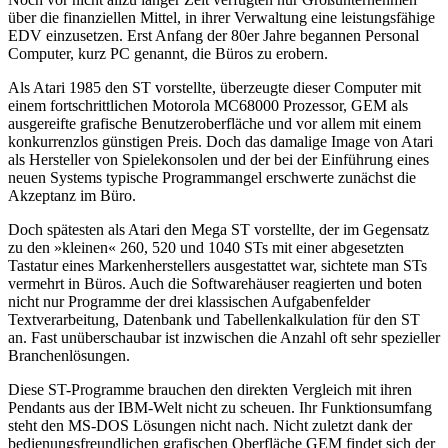
über die finanziellen Mittel, in ihrer Verwaltung eine leistungsfähige
EDV einzusetzen. Erst Anfang der 80er Jahre begannen Personal
Computer, kurz PC genannt, die Büros zu erobern.
Als Atari 1985 den ST vorstellte, überzeugte dieser Computer mit
einem fortschrittlichen Motorola MC68000 Prozessor, GEM als
ausgereifte grafische Benutzeroberfläche und vor allem mit einem
konkurrenzlos günstigen Preis. Doch das damalige Image von Atari
als Hersteller von Spielekonsolen und der bei der Einführung eines
neuen Systems typische Programmangel erschwerte zunächst die
Akzeptanz im Büro.
Doch spätesten als Atari den Mega ST vorstellte, der im Gegensatz
zu den »kleinen« 260, 520 und 1040 STs mit einer abgesetzten
Tastatur eines Markenherstellers ausgestattet war, sichtete man STs
vermehrt in Büros. Auch die Softwarehäuser reagierten und boten
nicht nur Programme der drei klassischen Aufgabenfelder
Textverarbeitung, Datenbank und Tabellenkalkulation für den ST
an. Fast unüberschaubar ist inzwischen die Anzahl oft sehr spezieller
Branchenlösungen.
Diese ST-Programme brauchen den direkten Vergleich mit ihren
Pendants aus der IBM-Welt nicht zu scheuen. Ihr Funktionsumfang
steht den MS-DOS Lösungen nicht nach. Nicht zuletzt dank der
bedienungsfreundlichen grafischen Oberfläche GEM findet sich der