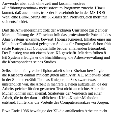
Anwender aber auch ohne zeit-und kostenintensives
»Einführungsseminar« meist sofort im Programm zurecht. Hinzu
kommt, daß auch heute, trotz der Preiseinbrüche in der MS-DOS
Welt, eine Büro-Lösung auf ST-Basis den Preisvergleich meist für
sich entscheidet.
Daß die Anwenderschaft trotz der widrigen Umstände zur Zeit der
Markteinführung des STs schon früh das professionelle Potential des
Atari-Systems erkannte, beweist Thomas Kniepert, Inhaber eines am
Münchner Ostbahnhof gelegenen Studios für Fotografie. Schon früh
setzte Kniepert auf Computerhilfe bei der anfallenden Büroarbeit.
Der Einstieg war mit einem Atari XL geschafft. Mit dem frühen 8
Bit-System erledigte er die Buchführung, die Adressverwaltung und
die Korrespondenz seines Studios.
Selbst die umfangreiche Diplomarbeit seiner Ehefrau bewältigten
die Knieperts damals mit dem guten alten Atari XL. Mit etwas Stolz
in der Stimme erzählt Thomas Kniepert, daß es zwar etwas
umständlich war, die Arbeit in mehrere Dateien aufzuteilen, da der
Arbeitsspeicher für den gesamten Text nicht ausreichte. Aber die
Mühen lohnten sich allemal. Spätestens der Vergleich mit einer
Arbeit, die in der damals üblichen »Klebe-Kopier-Methode«
entstand, führte klar die Vorteile des Computereinsatzes vor Augen.
Etwa Ende 1986 bewältigte der XL die anfallenden Arbeiten nicht