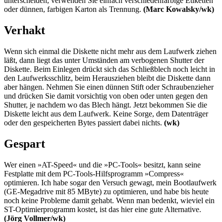
unterscheiden, verwenden Sie einfach verschiedenfarbige Etiketten
oder dünnen, farbigen Karton als Trennung.
(Marc Kowalsky/wk)
Verhakt
Wenn sich einmal die Diskette nicht mehr aus dem Laufwerk ziehen
läßt, dann liegt das unter Umständen am verbogenen Shutter der
Diskette. Beim Einlegen drückt sich das Schließblech noch leicht in
den Laufwerksschlitz, beim Herausziehen bleibt die Diskette dann
aber hängen. Nehmen Sie einen dünnen Stift oder Schraubenzieher
und drücken Sie damit vorsichtig von oben oder unten gegen den
Shutter, je nachdem wo das Blech hängt. Jetzt bekommen Sie die
Diskette leicht aus dem Laufwerk. Keine Sorge, dem Datenträger
oder den gespeicherten Bytes passiert dabei nichts.
(wk)
Gespart
Wer einen »AT-Speed« und die »PC-Tools« besitzt, kann seine
Festplatte mit dem PC-Tools-Hilfsprogramm »Compress«
optimieren. Ich habe sogar den Versuch gewagt, mein Bootlaufwerk
(GE-Megadrive mit 85 MByte) zu optimieren, und habe bis heute
noch keine Probleme damit gehabt. Wenn man bedenkt, wieviel ein
ST-Optimierprogramm kostet, ist das hier eine gute Alternative.
(Jörg Vollmer/wk)