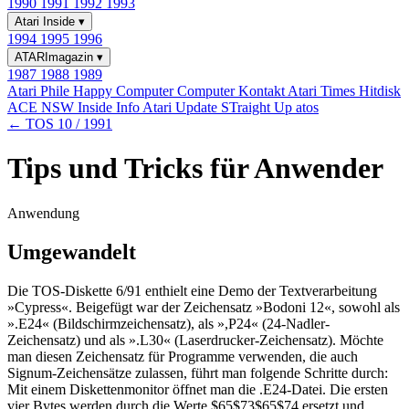
1990
1991
1992
1993
Atari Inside
▾
1994
1995
1996
ATARImagazin
▾
1987
1988
1989
Atari Phile
Happy Computer
Computer Kontakt
Atari Times
Hitdisk
ACE NSW Inside Info
Atari Update
STraight Up
atos
← TOS 10 / 1991
Tips und Tricks für Anwender
Anwendung
Umgewandelt
Die TOS-Diskette 6/91 enthielt eine Demo der Textverarbeitung
»Cypress«. Beigefügt war der Zeichensatz »Bodoni 12«, sowohl als
».E24« (Bildschirmzeichensatz), als »,P24« (24-Nadler-
Zeichensatz) und als ».L30« (Laserdrucker-Zeichensatz). Möchte
man diesen Zeichensatz für Programme verwenden, die auch
Signum-Zeichensätze zulassen, führt man folgende Schritte durch:
Mit einem Diskettenmonitor öffnet man die .E24-Datei. Die ersten
vier Bytes werden durch die Werte $65$73$65$74 ersetzt und