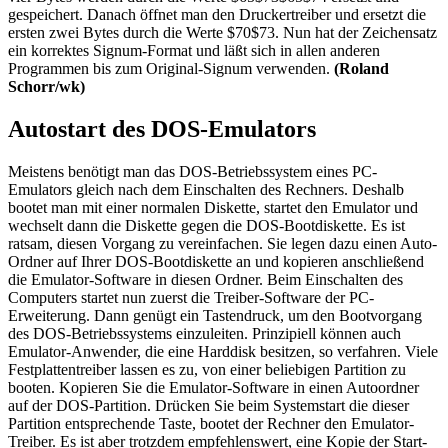
gespeichert. Danach öffnet man den Druckertreiber und ersetzt die
ersten zwei Bytes durch die Werte $70$73. Nun hat der Zeichensatz
ein korrektes Signum-Format und läßt sich in allen anderen
Programmen bis zum Original-Signum verwenden.
(Roland
Schorr/wk)
Autostart des DOS-Emulators
Meistens benötigt man das DOS-Betriebssystem eines PC-
Emulators gleich nach dem Einschalten des Rechners. Deshalb
bootet man mit einer normalen Diskette, startet den Emulator und
wechselt dann die Diskette gegen die DOS-Bootdiskette. Es ist
ratsam, diesen Vorgang zu vereinfachen. Sie legen dazu einen Auto-
Ordner auf Ihrer DOS-Bootdiskette an und kopieren anschließend
die Emulator-Software in diesen Ordner. Beim Einschalten des
Computers startet nun zuerst die Treiber-Software der PC-
Erweiterung. Dann genügt ein Tastendruck, um den Bootvorgang
des DOS-Betriebssystems einzuleiten. Prinzipiell können auch
Emulator-Anwender, die eine Harddisk besitzen, so verfahren. Viele
Festplattentreiber lassen es zu, von einer beliebigen Partition zu
booten. Kopieren Sie die Emulator-Software in einen Autoordner
auf der DOS-Partition. Drücken Sie beim Systemstart die dieser
Partition entsprechende Taste, bootet der Rechner den Emulator-
Treiber. Es ist aber trotzdem empfehlenswert, eine Kopie der Start-