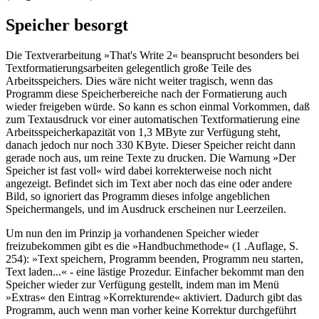
Speicher besorgt
Die Textverarbeitung »That's Write 2« beansprucht besonders bei
Textformatierungsarbeiten gelegentlich große Teile des
Arbeitsspeichers. Dies wäre nicht weiter tragisch, wenn das
Programm diese Speicherbereiche nach der Formatierung auch
wieder freigeben würde. So kann es schon einmal Vorkommen, daß
zum Textausdruck vor einer automatischen Textformatierung eine
Arbeitsspeicherkapazität von 1,3 MByte zur Verfügung steht,
danach jedoch nur noch 330 KByte. Dieser Speicher reicht dann
gerade noch aus, um reine Texte zu drucken. Die Warnung »Der
Speicher ist fast voll« wird dabei korrekterweise noch nicht
angezeigt. Befindet sich im Text aber noch das eine oder andere
Bild, so ignoriert das Programm dieses infolge angeblichen
Speichermangels, und im Ausdruck erscheinen nur Leerzeilen.
Um nun den im Prinzip ja vorhandenen Speicher wieder
freizubekommen gibt es die »Handbuchmethode« (1 .Auflage, S.
254): »Text speichern, Programm beenden, Programm neu starten,
Text laden...« - eine lästige Prozedur. Einfacher bekommt man den
Speicher wieder zur Verfügung gestellt, indem man im Menü
»Extras« den Eintrag »Korrekturende« aktiviert. Dadurch gibt das
Programm, auch wenn man vorher keine Korrektur durchgeführt