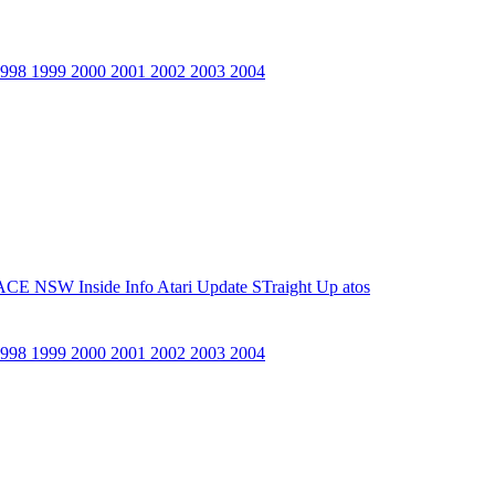
1998
1999
2000
2001
2002
2003
2004
ACE NSW Inside Info
Atari Update
STraight Up
atos
1998
1999
2000
2001
2002
2003
2004