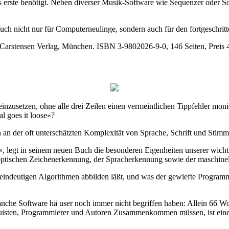
ürs erste benötigt. Neben diverser Musik-Software wie Sequenzer oder S
Buch nicht nur für Computerneulinge, sondern auch für den fortgeschri
Carstensen Verlag, München. ISBN 3-9802026-9-0, 146 Seiten, Preis
nzusetzen, ohne alle drei Zeilen einen vermeintlichen Tippfehler moni
l goes it loose«?
n an der oft unterschätzten Komplexität von Sprache, Schrift und Stimm
, legt in seinem neuen Buch die besonderen Eigenheiten unserer wichti
 optischen Zeichenerkennung, der Spracherkennung sowie der maschine
indeutigen Algorithmen abbilden läßt, und was der gewiefte Programmi
manche Software hä user noch immer nicht begriffen haben: Allein 66 W
guisten, Programmierer und Autoren Zusammenkommen müssen, ist eine 