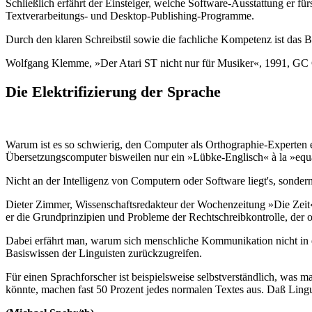
Schließlich erfährt der Einsteiger, welche Software-Ausstattung er f
Textverarbeitungs- und Desktop-Publishing-Programme.
Durch den klaren Schreibstil sowie die fachliche Kompetenz ist das 
Wolfgang Klemme, »Der Atari ST nicht nur für Musiker«, 1991, GC 
Die Elektrifizierung der Sprache
Warum ist es so schwierig, den Computer als Orthographie-Experten ei
Übersetzungscomputer bisweilen nur ein »Lübke-Englisch« à la »equa
Nicht an der Intelligenz von Computern oder Software liegt's, sonder
Dieter Zimmer, Wissenschaftsredakteur der Wochenzeitung »Die Zeit«
er die Grundprinzipien und Probleme der Rechtschreibkontrolle, der
Dabei erfährt man, warum sich menschliche Kommunikation nicht in e
Basiswissen der Linguisten zurückzugreifen.
Für einen Sprachforscher ist beispielsweise selbstverständlich, was 
könnte, machen fast 50 Prozent jedes normalen Textes aus. Daß Lin