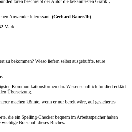
oundeditoren beschreibt der Autor die bekanntesten Grafik-,
ttenen Anwender interessant.
(Gerhard Bauer/tb)
 42 Mark
ert zu bekommen? Wieso liefern selbst ausgebuffte, teure
e.
gsten Kommunikationsformen dar. Wissenschaftlich fundiert erklärt
llen Übersetzung.
erer machen könnte, wenn er nur bereit wäre, auf gesichertes
orte, die ein Spelling-Checker bequem im Arbeitsspeicher halten
wichtige Botschaft dieses Buches.