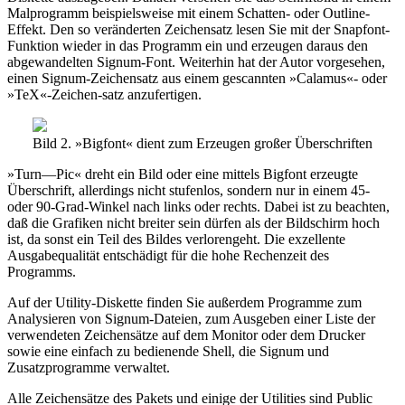
Malprogramm beispielsweise mit einem Schatten- oder Outline-
Effekt. Den so veränderten Zeichensatz lesen Sie mit der Snapfont-
Funktion wieder in das Programm ein und erzeugen daraus den
abgewandelten Signum-Font. Weiterhin hat der Autor vorgesehen,
einen Signum-Zeichensatz aus einem gescannten »Calamus«- oder
»TeX«-Zeichen-satz anzufertigen.
Bild 2. »Bigfont« dient zum Erzeugen großer Überschriften
»Turn—Pic« dreht ein Bild oder eine mittels Bigfont erzeugte
Überschrift, allerdings nicht stufenlos, sondern nur in einem 45-
oder 90-Grad-Winkel nach links oder rechts. Dabei ist zu beachten,
daß die Grafiken nicht breiter sein dürfen als der Bildschirm hoch
ist, da sonst ein Teil des Bildes verlorengeht. Die exzellente
Ausgabequalität entschädigt für die hohe Rechenzeit des
Programms.
Auf der Utility-Diskette finden Sie außerdem Programme zum
Analysieren von Signum-Dateien, zum Ausgeben einer Liste der
verwendeten Zeichensätze auf dem Monitor oder dem Drucker
sowie eine einfach zu bedienende Shell, die Signum und
Zusatzprogramme verwaltet.
Alle Zeichensätze des Pakets und einige der Utilities sind Public