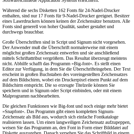
Softwareschmiede Application Systems erleichtern.
Während die sechs Disketten 162 Fonts für 24-Nadel-Drucker
enthalten, sind nur 17 Fonts für 9-Nadel-Drucker geeignet. Besitzer
eines Laserdruckers können keinen der Zeichensätze benutzen. Alle
Fonts sind generell von hoher Qualität, sauber gestaltet und
durchwegs brauchbar.
Große Überschriften sind in Script und Signum nicht vorgesehen.
Der Anwender muß die Überschrift normalerweise mit einem
möglichst großen Zeichensatz entwerfen und sie anschließend
mittels Schriftattribut vergrößern. Das Resultat überzeugt meistens
nicht. Abhilfe schafft das Programm »Big-font«. Es stellt einen
Editor zur Verfügung, in dem Sie die Überschrifteingeben. Der Text
erscheint in großen Buchstaben des voreingestellten Zeichensatzes
auf dem Bildschirm, wobei ein Druckerpixel einem Punkt auf dem
Bildschirm entspricht. Die so erzeugte Titelzeile können Sie
speichern und in Signum oder Script einbinden, oder mit einem
Malprogramm nachbearbeiten.
Die gleichen Funktionen wie Big-font und noch einige mehr bietet
»Snapfont«. Das Programm gibt einen kompletten Signum-
Zeichensatz als Bild aus, wodurch sich einfache Fontkataloge
realisieren lassen. Um einen langweiligen Zeichensatz aufzupeppen,
weisen Sie das Programm an, den Font in Form einer Bilddatei auf
Diskette auszugeben. Danach versehen Sie das Schriftbild in einem