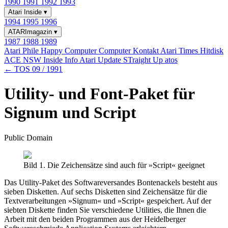
1990
1991
1992
1993
Atari Inside
▾
1994
1995
1996
ATARImagazin
▾
1987
1988
1989
Atari Phile
Happy Computer
Computer Kontakt
Atari Times
Hitdisk
ACE NSW Inside Info
Atari Update
STraight Up
atos
← TOS 09 / 1991
Utility- und Font-Paket für
Signum und Script
Public Domain
Bild 1. Die Zeichensätze sind auch für »Script« geeignet
Das Utility-Paket des Softwareversandes Bontenackels besteht aus
sieben Disketten. Auf sechs Disketten sind Zeichensätze für die
Textverarbeitungen »Signum« und »Script« gespeichert. Auf der
siebten Diskette finden Sie verschiedene Utilities, die Ihnen die
Arbeit mit den beiden Programmen aus der Heidelberger