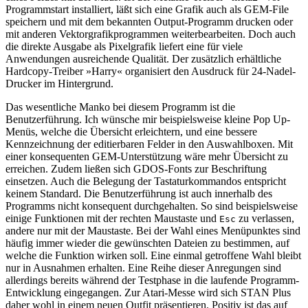
Programmstart installiert, läßt sich eine Grafik auch als GEM-File
speichern und mit dem bekannten Output-Programm drucken oder
mit anderen Vektorgrafikprogrammen weiterbearbeiten. Doch auch
die direkte Ausgabe als Pixelgrafik liefert eine für viele
Anwendungen ausreichende Qualität. Der zusätzlich erhältliche
Hardcopy-Treiber »Harry« organisiert den Ausdruck für 24-Nadel-
Drucker im Hintergrund.
Das wesentliche Manko bei diesem Programm ist die
Benutzerführung. Ich wünsche mir beispielsweise kleine Pop Up-
Menüs, welche die Übersicht erleichtern, und eine bessere
Kennzeichnung der editierbaren Felder in den Auswahlboxen. Mit
einer konsequenten GEM-Unterstützung wäre mehr Übersicht zu
erreichen. Zudem ließen sich GDOS-Fonts zur Beschriftung
einsetzen. Auch die Belegung der Tastaturkommandos entspricht
keinem Standard. Die Benutzerführung ist auch innerhalb des
Programms nicht konsequent durchgehalten. So sind beispielsweise
einige Funktionen mit der rechten Maustaste und
zu verlassen,
Esc
andere nur mit der Maustaste. Bei der Wahl eines Menüpunktes sind
häufig immer wieder die gewünschten Dateien zu bestimmen, auf
welche die Funktion wirken soll. Eine einmal getroffene Wahl bleibt
nur in Ausnahmen erhalten. Eine Reihe dieser Anregungen sind
allerdings bereits während der Testphase in die laufende Programm-
Entwicklung eingegangen. Zur Atari-Messe wird sich STAN Plus
daher wohl in einem neuen Outfit präsentieren. Positiv ist das auf