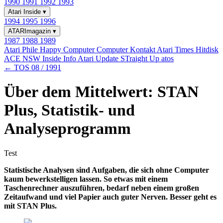
1990
1991
1992
1993
Atari Inside
▾
1994
1995
1996
ATARImagazin
▾
1987
1988
1989
Atari Phile
Happy Computer
Computer Kontakt
Atari Times
Hitdisk
ACE NSW Inside Info
Atari Update
STraight Up
atos
← TOS 08 / 1991
Über dem Mittelwert: STAN
Plus, Statistik- und
Analyseprogramm
Test
Statistische Analysen sind Aufgaben, die sich ohne Computer
kaum bewerkstelligen lassen. So etwas mit einem
Taschenrechner auszuführen, bedarf neben einem großen
Zeitaufwand und viel Papier auch guter Nerven. Besser geht es
mit STAN Plus.