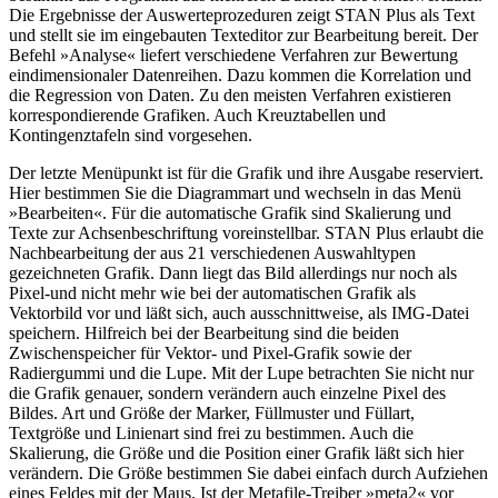
Die Ergebnisse der Auswerteprozeduren zeigt STAN Plus als Text
und stellt sie im eingebauten Texteditor zur Bearbeitung bereit. Der
Befehl »Analyse« liefert verschiedene Verfahren zur Bewertung
eindimensionaler Datenreihen. Dazu kommen die Korrelation und
die Regression von Daten. Zu den meisten Verfahren existieren
korrespondierende Grafiken. Auch Kreuztabellen und
Kontingenztafeln sind vorgesehen.
Der letzte Menüpunkt ist für die Grafik und ihre Ausgabe reserviert.
Hier bestimmen Sie die Diagrammart und wechseln in das Menü
»Bearbeiten«. Für die automatische Grafik sind Skalierung und
Texte zur Achsenbeschriftung voreinstellbar. STAN Plus erlaubt die
Nachbearbeitung der aus 21 verschiedenen Auswahltypen
gezeichneten Grafik. Dann liegt das Bild allerdings nur noch als
Pixel-und nicht mehr wie bei der automatischen Grafik als
Vektorbild vor und läßt sich, auch ausschnittweise, als IMG-Datei
speichern. Hilfreich bei der Bearbeitung sind die beiden
Zwischenspeicher für Vektor- und Pixel-Grafik sowie der
Radiergummi und die Lupe. Mit der Lupe betrachten Sie nicht nur
die Grafik genauer, sondern verändern auch einzelne Pixel des
Bildes. Art und Größe der Marker, Füllmuster und Füllart,
Textgröße und Linienart sind frei zu bestimmen. Auch die
Skalierung, die Größe und die Position einer Grafik läßt sich hier
verändern. Die Größe bestimmen Sie dabei einfach durch Aufziehen
eines Feldes mit der Maus. Ist der Metafile-Treiber »meta2« vor