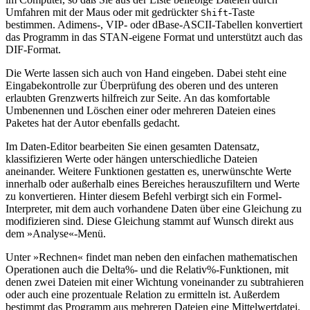
Umfahren mit der Maus oder mit gedrückter
-Taste
Shift
bestimmen. Adimens-, VIP- oder dBase-ASCII-Tabellen konvertiert
das Programm in das STAN-eigene Format und unterstützt auch das
DIF-Format.
Die Werte lassen sich auch von Hand eingeben. Dabei steht eine
Eingabekontrolle zur Überprüfung des oberen und des unteren
erlaubten Grenzwerts hilfreich zur Seite. An das komfortable
Umbenennen und Löschen einer oder mehreren Dateien eines
Paketes hat der Autor ebenfalls gedacht.
Im Daten-Editor bearbeiten Sie einen gesamten Datensatz,
klassifizieren Werte oder hängen unterschiedliche Dateien
aneinander. Weitere Funktionen gestatten es, unerwünschte Werte
innerhalb oder außerhalb eines Bereiches herauszufiltern und Werte
zu konvertieren. Hinter diesem Befehl verbirgt sich ein Formel-
Interpreter, mit dem auch vorhandene Daten über eine Gleichung zu
modifizieren sind. Diese Gleichung stammt auf Wunsch direkt aus
dem »Analyse«-Menü.
Unter »Rechnen« findet man neben den einfachen mathematischen
Operationen auch die Delta%- und die Relativ%-Funktionen, mit
denen zwei Dateien mit einer Wichtung voneinander zu subtrahieren
oder auch eine prozentuale Relation zu ermitteln ist. Außerdem
bestimmt das Programm aus mehreren Dateien eine Mittelwertdatei.