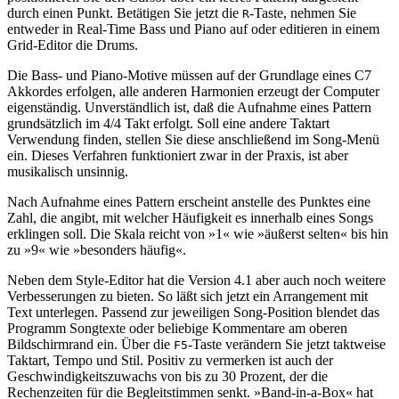
durch einen Punkt. Betätigen Sie jetzt die
-Taste, nehmen Sie
R
entweder in Real-Time Bass und Piano auf oder editieren in einem
Grid-Editor die Drums.
Die Bass- und Piano-Motive müssen auf der Grundlage eines C7
Akkordes erfolgen, alle anderen Harmonien erzeugt der Computer
eigenständig. Unverständlich ist, daß die Aufnahme eines Pattern
grundsätzlich im 4/4 Takt erfolgt. Soll eine andere Taktart
Verwendung finden, stellen Sie diese anschließend im Song-Menü
ein. Dieses Verfahren funktioniert zwar in der Praxis, ist aber
musikalisch unsinnig.
Nach Aufnahme eines Pattern erscheint anstelle des Punktes eine
Zahl, die angibt, mit welcher Häufigkeit es innerhalb eines Songs
erklingen soll. Die Skala reicht von »1« wie »äußerst selten« bis hin
zu »9« wie »besonders häufig«.
Neben dem Style-Editor hat die Version 4.1 aber auch noch weitere
Verbesserungen zu bieten. So läßt sich jetzt ein Arrangement mit
Text unterlegen. Passend zur jeweiligen Song-Position blendet das
Programm Songtexte oder beliebige Kommentare am oberen
Bildschirmrand ein. Über die
-Taste verändern Sie jetzt taktweise
F5
Taktart, Tempo und Stil. Positiv zu vermerken ist auch der
Geschwindigkeitszuwachs von bis zu 30 Prozent, der die
Rechenzeiten für die Begleitstimmen senkt. »Band-in-a-Box« hat