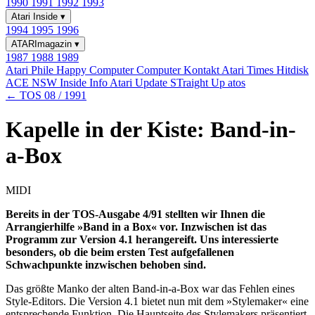
1990
1991
1992
1993
Atari Inside
▾
1994
1995
1996
ATARImagazin
▾
1987
1988
1989
Atari Phile
Happy Computer
Computer Kontakt
Atari Times
Hitdisk
ACE NSW Inside Info
Atari Update
STraight Up
atos
← TOS 08 / 1991
Kapelle in der Kiste: Band-in-
a-Box
MIDI
Bereits in der TOS-Ausgabe 4/91 stellten wir Ihnen die
Arrangierhilfe »Band in a Box« vor. Inzwischen ist das
Programm zur Version 4.1 herangereift. Uns interessierte
besonders, ob die beim ersten Test aufgefallenen
Schwachpunkte inzwischen behoben sind.
Das größte Manko der alten Band-in-a-Box war das Fehlen eines
Style-Editors. Die Version 4.1 bietet nun mit dem »Stylemaker« eine
entsprechende Funktion. Die Hauptseite des Stylemakers präsentiert