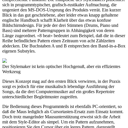
sich in programmtypischer, grafisch-rustikaler Aufmachung, die
ungeniert den MS-DOS-Ursprung des Produkts verrät. Ein kurzer
Blick in das gut geschriebene, aber leider etwas knapp gehaltene
englische Handbuch schafft Klarheit über das etwas konfuse
Bildschirmdesign. Für jede der drei Stimmen (Drums, Piano und
Bass) sind mehrere Patterngruppen in Abhängigkeit von deren
Länge zugeordnet. »8 beat« bedeutet zum Beispiel, daß die in dieser
Reihe befindlichen Pattern einen Zeitraum von acht Zählzeiten
abdecken. Die Buchstaben A und B entsprechen den Band-in-a-Box
eigenen Substyles.
Der Stylemaker ist kein optischer Hochgenuß, aber ein effizientes
Werkzeug
Dieses Konzept mag auf den ersten Blick verwirren, in der Praxis
sorgt es jedoch für eine musikalisch lebendige Ausführung der
Songs, da die drei Computermusiker auf ein großes Repertoire
unterschiedlicher Begleitmuster zugreifen.
Die Bedienung dieses Programmteils ist ebenfalls PC-orientiert, so
daß die Maus lediglich als Cursortasten-Ersatz zum Einsatz kommt.
Doch trotz mangelnder Mausunterstützung erweist sich die Arbeit
mit dem Style-Editor als simpel. Um ein Pattern aufzunehmen,
positionieren Sie den Cursor über ein leeres Pattern, dargestellt