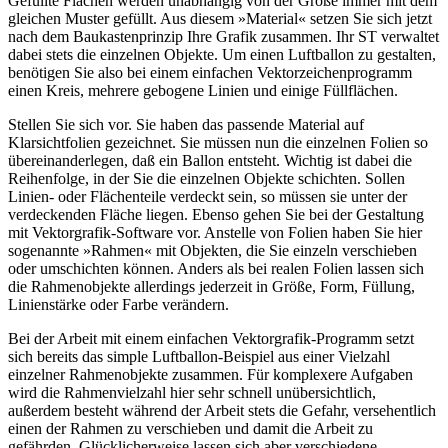
Gefüllte Flächen werden unabhängig von der Größe immer mit dem
gleichen Muster gefüllt. Aus diesem »Material« setzen Sie sich jetzt
nach dem Baukastenprinzip Ihre Grafik zusammen. Ihr ST verwaltet
dabei stets die einzelnen Objekte. Um einen Luftballon zu gestalten,
benötigen Sie also bei einem einfachen Vektorzeichenprogramm
einen Kreis, mehrere gebogene Linien und einige Füllflächen.
Stellen Sie sich vor. Sie haben das passende Material auf
Klarsichtfolien gezeichnet. Sie müssen nun die einzelnen Folien so
übereinanderlegen, daß ein Ballon entsteht. Wichtig ist dabei die
Reihenfolge, in der Sie die einzelnen Objekte schichten. Sollen
Linien- oder Flächenteile verdeckt sein, so müssen sie unter der
verdeckenden Fläche liegen. Ebenso gehen Sie bei der Gestaltung
mit Vektorgrafik-Software vor. Anstelle von Folien haben Sie hier
sogenannte »Rahmen« mit Objekten, die Sie einzeln verschieben
oder umschichten können. Anders als bei realen Folien lassen sich
die Rahmenobjekte allerdings jederzeit in Größe, Form, Füllung,
Linienstärke oder Farbe verändern.
Bei der Arbeit mit einem einfachen Vektorgrafik-Programm setzt
sich bereits das simple Luftballon-Beispiel aus einer Vielzahl
einzelner Rahmenobjekte zusammen. Für komplexere Aufgaben
wird die Rahmenvielzahl hier sehr schnell unübersichtlich,
außerdem besteht während der Arbeit stets die Gefahr, versehentlich
einen der Rahmen zu verschieben und damit die Arbeit zu
gefährden. Glücklicherweise lassen sich aber verschiedene