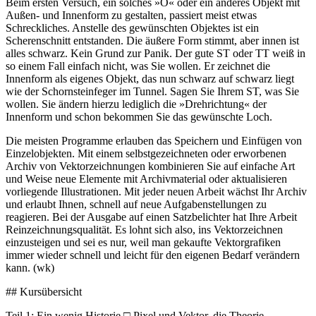
Beim ersten Versuch, ein solches »O« oder ein anderes Objekt mit
Außen- und Innenform zu gestalten, passiert meist etwas
Schreckliches. Anstelle des gewünschten Objektes ist ein
Scherenschnitt entstanden. Die äußere Form stimmt, aber innen ist
alles schwarz. Kein Grund zur Panik. Der gute ST oder TT weiß in
so einem Fall einfach nicht, was Sie wollen. Er zeichnet die
Innenform als eigenes Objekt, das nun schwarz auf schwarz liegt
wie der Schornsteinfeger im Tunnel. Sagen Sie Ihrem ST, was Sie
wollen. Sie ändern hierzu lediglich die »Drehrichtung« der
Innenform und schon bekommen Sie das gewünschte Loch.
Die meisten Programme erlauben das Speichern und Einfügen von
Einzelobjekten. Mit einem selbstgezeichneten oder erworbenen
Archiv von Vektorzeichnungen kombinieren Sie auf einfache Art
und Weise neue Elemente mit Archivmaterial oder aktualisieren
vorliegende Illustrationen. Mit jeder neuen Arbeit wächst Ihr Archiv
und erlaubt Ihnen, schnell auf neue Aufgabenstellungen zu
reagieren. Bei der Ausgabe auf einen Satzbelichter hat Ihre Arbeit
Reinzeichnungsqualität. Es lohnt sich also, ins Vektorzeichnen
einzusteigen und sei es nur, weil man gekaufte Vektorgrafiken
immer wieder schnell und leicht für den eigenen Bedarf verändern
kann. (wk)
## Kursübersicht
Teil 1: Ein wenig Historie □ Pixel und Vektor, die Theorie