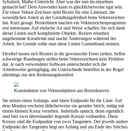
Schulzeit, Mathe-Unterricht. Aber was der nun im einzelnen
gemacht hat? Dem Anwender kann es glücklicherweise egal sein.
Für einen Vektor-Zeichner steht Bezier für eine Linienart, die
wesentlichen Anteil an der Gestaltungsfreiheit beim Vektorzeichen
hat. Kurz gesagt: Bezierlinien machen ein Vektorzeichenprogramm
erst interessant. Auf einfache Art und Weise schaffen Sie sich dank
dieser Linien auch komplizierte Objekte. Beziers erlauben
ungehemmte Kreativität und rasche Änderungen während der
Arbeit. Im Grunde sollte man diese Linien Gummiband nennen.
Flexibel lassen sich Beziers in die gewünschte Form ziehen. Selbst
schwierige Rundungen stellen beim Vektorzeichnen kein Problem
dar. Je nach verwendeter Software unterscheidet sich die
Arbeitsweise geringfügig, die Unterschiede betreffen in der Regel
allerdings nur den Bedienungskomfort.
Konstruktion von Vektorobjekten aus Bezierkurven
Sie setzen einen Anfangs- und einen Endpunkt für die Linie. Auf
dem Monitor erscheint üblicherweise ein gerader Strich, mittig mit
einem kleinen Kreuz versehen. Jedenfalls optisch, denn eigentlich
sind hier zwei übereinander liegende Kreuze vorhanden. Diese
Kreuze sind die Endpunkte von zwei Tangenten. Der jeweils andere
Endpunkt der Tangenten liegt am Anfang und am Ende des Striches.