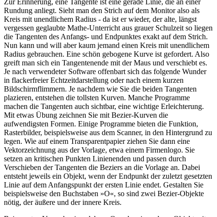
Zur Erinnerung, eine Tangente ist eine gerade Linie, die an einer
Rundung anliegt. Sieht man den Strich auf dem Monitor also als
Kreis mit unendlichem Radius - da ist er wieder, der alte, längst
vergessen geglaubte Mathe-Unterricht aus grauer Schulzeit so liegen
die Tangenten des Anfangs- und Endpunktes exakt auf dem Strich.
Nun kann und will aber kaum jemand einen Kreis mit unendlichem
Radius gebrauchen. Eine schön gebogene Kurve ist gefordert. Also
greift man sich ein Tangentenende mit der Maus und verschiebt es.
Je nach verwendeter Software offenbart sich das folgende Wunder
in flackerfreier Echtzeitdarstellung oder nach einem kurzen
Bildschirmflimmern. Je nachdem wie Sie die beiden Tangenten
plazieren, entstehen die tollsten Kurven. Manche Programme
machen die Tangenten auch sichtbar, eine wichtige Erleichterung.
Mit etwas Übung zeichnen Sie mit Bezier-Kurven die
aufwendigsten Formen. Einige Programme bieten die Funktion,
Rasterbilder, beispielsweise aus dem Scanner, in den Hintergrund zu
legen. Wie auf einem Transparentpapier ziehen Sie dann eine
Vektorzeichnung aus der Vorlage, etwa einem Firmenlogo. Sie
setzen an kritischen Punkten Linienenden und passen durch
Verschieben der Tangenten die Beziers an die Vorlage an. Dabei
entsteht jeweils ein Objekt, wenn der Endpunkt der zuletzt gesetzten
Linie auf dem Anfangspunkt der ersten Linie endet. Gestalten Sie
beispielsweise den Buchstaben »O«, so sind zwei Bezier-Objekte
nötig, der äußere und der innere Kreis.