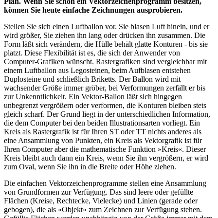
Plan. Wenn Sie schon ein Vektorzeichenprogramm besitzen,
können Sie heute einfache Zeichnungen ausprobieren.
Stellen Sie sich einen Luftballon vor. Sie blasen Luft hinein, und er
wird größer, Sie ziehen ihn lang oder drücken ihn zusammen. Die
Form läßt sich verändern, die Hülle behält glatte Konturen - bis sie
platzt. Diese Flexibilität ist es, die sich der Anwender von
Computer-Grafiken wünscht. Rastergrafiken sind vergleichbar mit
einem Luftballon aus Legosteinen, beim Aufblasen entstehen
Duplosteine und schließlich Briketts. Der Ballon wird mit
wachsender Größe immer gröber, bei Verformungen zerfällt er bis
zur Unkenntlichkeit. Ein Vektor-Ballon läßt sich hingegen
unbegrenzt vergrößern oder verformen, die Konturen bleiben stets
gleich scharf. Der Grund liegt in der unterschiedlichen Information,
die dem Computer bei den beiden Illustrationsarten vorliegt. Ein
Kreis als Rastergrafik ist für Ihren ST oder TT nichts anderes als
eine Ansammlung von Punkten, ein Kreis als Vektorgrafik ist für
Ihren Computer aber die mathematische Funktion »Kreis«. Dieser
Kreis bleibt auch dann ein Kreis, wenn Sie ihn vergrößern, er wird
zum Oval, wenn Sie ihn in die Breite oder Höhe ziehen.
Die einfachen Vektorzeichenprogramme stellen eine Ansammlung
von Grundformen zur Verfügung. Das sind leere oder gefüllte
Flächen (Kreise, Rechtecke, Vielecke) und Linien (gerade oder
gebogen), die als »Objekt« zum Zeichnen zur Verfügung stehen.