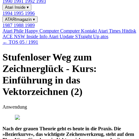
1990
1991
1992
1993
Atari Inside
▾
1994
1995
1996
ATARImagazin
▾
1987
1988
1989
Atari Phile
Happy Computer
Computer Kontakt
Atari Times
Hitdisk
ACE NSW Inside Info
Atari Update
STraight Up
atos
← TOS 05 / 1991
Stufenloser Weg zum
Zeichnerglück - Kurs:
Einführung in das
Vektorzeichnen (2)
Anwendung
Nach der grauen Theorie geht es heute in die Praxis. Die
»Bezierkurve«, das wichtigste Zeichenwerkzeug, steht auf dem