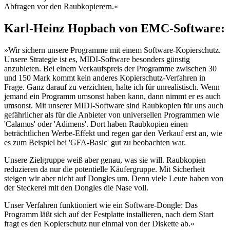
Abfragen vor den Raubkopierern.«
Karl-Heinz Hopbach von EMC-Software:
»Wir sichern unsere Programme mit einem Software-Kopierschutz.
Unsere Strategie ist es, MIDI-Software besonders günstig
anzubieten. Bei einem Verkaufspreis der Programme zwischen 30
und 150 Mark kommt kein anderes Kopierschutz-Verfahren in
Frage. Ganz darauf zu verzichten, halte ich für unrealistisch. Wenn
jemand ein Programm umsonst haben kann, dann nimmt er es auch
umsonst. Mit unserer MIDI-Software sind Raubkopien für uns auch
gefährlicher als für die Anbieter von universellen Programmen wie
'Calamus' oder 'Adimens'. Dort haben Raubkopien einen
beträchtlichen Werbe-Effekt und regen gar den Verkauf erst an, wie
es zum Beispiel bei 'GFA-Basic' gut zu beobachten war.
Unsere Zielgruppe weiß aber genau, was sie will. Raubkopien
reduzieren da nur die potentielle Käufergruppe. Mit Sicherheit
steigen wir aber nicht auf Dongles um. Denn viele Leute haben von
der Steckerei mit den Dongles die Nase voll.
Unser Verfahren funktioniert wie ein Software-Dongle: Das
Programm läßt sich auf der Festplatte installieren, nach dem Start
fragt es den Kopierschutz nur einmal von der Diskette ab.«