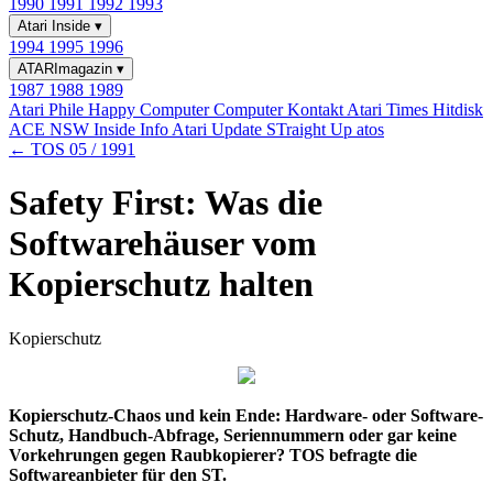
1990
1991
1992
1993
Atari Inside
▾
1994
1995
1996
ATARImagazin
▾
1987
1988
1989
Atari Phile
Happy Computer
Computer Kontakt
Atari Times
Hitdisk
ACE NSW Inside Info
Atari Update
STraight Up
atos
← TOS 05 / 1991
Safety First: Was die
Softwarehäuser vom
Kopierschutz halten
Kopierschutz
Kopierschutz-Chaos und kein Ende: Hardware- oder Software-
Schutz, Handbuch-Abfrage, Seriennummern oder gar keine
Vorkehrungen gegen Raubkopierer? TOS befragte die
Softwareanbieter für den ST.