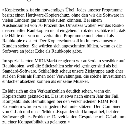
»Kopierschutz ist ein notwendiges Übel. Jedes unserer Programme
besitzt einen Hardware-Kopierschutz, ohne den wir die Software in
vielen Ländern gar nicht verkaufen könnten. Bei einem
Auslandsanteil von 70 Prozent des Umsatzes wollen wir das Risiko
massenhafter Raubkopien nicht eingehen. Trotzdem schätze ich, daß
die Hälfte der von uns verkauften Programme noch einmal als
Raubkopie existiert. Der Kopierschutz soll im Interesse unserer
Kunden stehen. Sie würden sich angeschmiert fühlen, wenn es die
Software an jeder Ecke als Raubkopie gäbe.
Im spezialisierten MIDI-Markt reagieren wir außerdem sensibler auf
Raubkopien, weil die Stückzahlen sehr viel geringer sind als bei
Standard-Software. Schließlich schaut unsere Zielgruppe auch eher
auf den Preis als Firmen oder Verwaltungen, die solche Investitionen
einfacher absetzen können als einzelne Musiker.
Es läßt sich an den Verkaufszahlen deutlich sehen, wann ein
Kopierschutz geknackt ist. Das ist etwa nach einem Jahr der Fall.
Kompatibilitäts-Bemühungen bei den verschiedenen ROM-Port
Expandern würden wir in jedem Fall unterstützen. Der 'Combiner'
von C-Lab und unser 'Midex'-Expander sind kompatibel, bei der
Software gibt es Probleme. Derzeit laufen Gespräche mit C-Lab, um
zu einer Kompatibilität zu gelangen.«