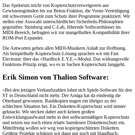
Das Spektrum reicht von Kopierschutzverweigerern aus
Gewissensgründen bis zur Beton-Fraktion, die Vorne-Verteidigung
mit schwerstem Gerät zum Schutz ihrer Programme praktiziert. Wir
stellen eine Auswahl unterschiedlicher Sicherheits-Philosophien
gegenüber. Steinberg und C-Lab, führende Softwarehäuser im
MIDI-Bereich, befragten wir zur mangelhaften Kompatibilität ihrer
ROM-Port Expander.
Die Antworten geben allen MIDI-Musikern Anlaß zur Hoffnung.
Als beispielhafte Kopierschutz-Lösung sprachen wir mit Fast
Electronic über das »Hardlock E.Y.E.«-Modul. Das wirkungsvolle
Funktions-Prinzip zeigt, wo es in Sachen Kopierschutz langgeht.
Erik Simon von Thalion Software:
»Bei den jetzigen Verkaufszahlen lohnt sich Spiele-Software für den
ST in Deutschland nicht mehr. Der Amiga hat da eindeutig die
Oberhand gewonnen. Raubkopien tragen ein übriges zu der
schlechten Situation bei. Ein Disketten-Kopierschutz wird immer
geknackt. Wir stecken daher auch keinen großen
Entwicklungsaufwand mehr in den softwaremäßigen Kopierschutz
und setzen nur noch einen relativ harmlosen Diskettenschutz ein.
Mittelfristig wollen wir weg von kopiergeschützten Disketten.
Größere Projekte schützen wir dann nur noch mit Handbuch-