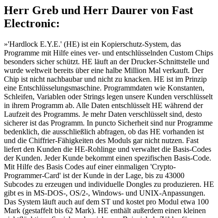
Herr Greb und Herr Daurer von Fast
Electronic:
»'Hardlock E.Y.E.' (HE) ist ein Kopierschutz-System, das
Programme mit Hilfe eines ver- und entschlüsselnden Custom Chips
besonders sicher schützt. HE läuft an der Drucker-Schnittstelle und
wurde weltweit bereits über eine halbe Million Mal verkauft. Der
Chip ist nicht nachbaubar und nicht zu knacken. HE ist im Prinzip
eine Entschlüsselungsmaschine. Programmdaten wie Konstanten,
Schleifen, Variablen oder Strings legen unsere Kunden verschlüsselt
in ihrem Programm ab. Alle Daten entschlüsselt HE während der
Laufzeit des Programms. Je mehr Daten verschlüsselt sind, desto
sicherer ist das Programm. In puncto Sicherheit sind nur Programme
bedenklich, die ausschließlich abfragen, ob das HE vorhanden ist
und die Chiffrier-Fähigkeiten des Moduls gar nicht nutzen. Fast
liefert den Kunden die HE-Rohlinge und verwaltet die Basis-Codes
der Kunden. Jeder Kunde bekommt einen spezifischen Basis-Code.
Mit Hilfe des Basis Codes auf einer einmaligen 'Crypto-
Programmer-Card' ist der Kunde in der Lage, bis zu 43000
Subcodes zu erzeugen und individuelle Dongles zu produzieren. HE
gibt es in MS-DOS-, OS/2-, Windows- und UNIX-Anpassungen.
Das System läuft auch auf dem ST und kostet pro Modul etwa 100
Mark (gestaffelt bis 62 Mark). HE enthält außerdem einen kleinen