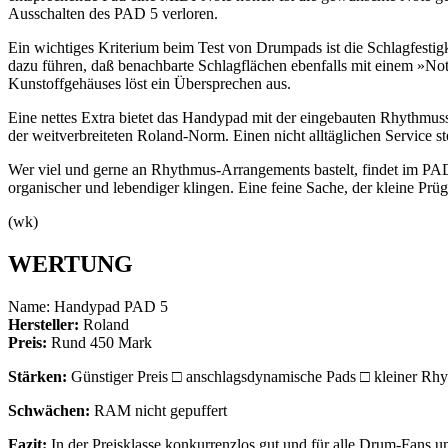
Ausschalten des PAD 5 verloren.
Ein wichtiges Kriterium beim Test von Drumpads ist die Schlagfestig
dazu führen, daß benachbarte Schlagflächen ebenfalls mit einem »Not
Kunstoffgehäuses löst ein Übersprechen aus.
Eine nettes Extra bietet das Handypad mit der eingebauten Rhythmusse
der weitverbreiteten Roland-Norm. Einen nicht alltäglichen Service st
Wer viel und gerne an Rhythmus-Arrangements bastelt, findet im PAD 
organischer und lebendiger klingen. Eine feine Sache, der kleine Prü
(wk)
WERTUNG
Name: Handypad PAD 5
Hersteller:
Roland
Preis:
Rund 450 Mark
Stärken:
Günstiger Preis □ anschlagsdynamische Pads □ kleiner Rh
Schwächen:
RAM nicht gepuffert
Fazit:
In der Preisklasse konkurrenzlos gut und für alle Drum-Fans u