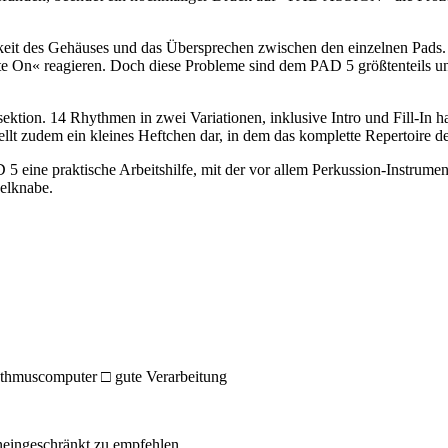
keit des Gehäuses und das Übersprechen zwischen den einzelnen Pads. S
e On« reagieren. Doch diese Probleme sind dem PAD 5 größtenteils unb
ktion. 14 Rhythmen in zwei Variationen, inklusive Intro und Fill-In h
ellt zudem ein kleines Heftchen dar, in dem das komplette Repertoire d
5 eine praktische Arbeitshilfe, mit der vor allem Perkussion-Instrume
gelknabe.
ythmuscomputer □ gute Verarbeitung
neingeschränkt zu empfehlen.