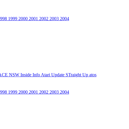
1998
1999
2000
2001
2002
2003
2004
ACE NSW Inside Info
Atari Update
STraight Up
atos
1998
1999
2000
2001
2002
2003
2004