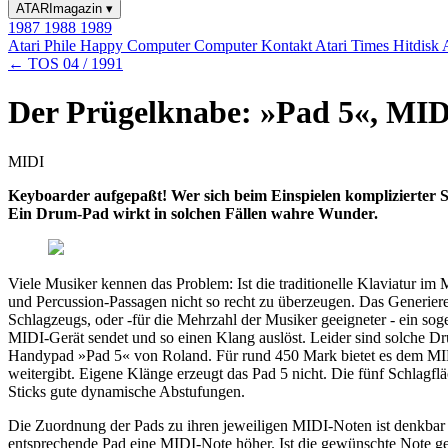
ATARImagazin
▾
1987
1988
1989
Atari Phile
Happy Computer
Computer Kontakt
Atari Times
Hitdisk
← TOS 04 / 1991
Der Prügelknabe: »Pad 5«, MI
MIDI
Keyboarder aufgepaßt! Wer sich beim Einspielen komplizierter S
Ein Drum-Pad wirkt in solchen Fällen wahre Wunder.
Viele Musiker kennen das Problem: Ist die traditionelle Klaviatur i
und Percussion-Passagen nicht so recht zu überzeugen. Das Generieren
Schlagzeugs, oder -für die Mehrzahl der Musiker geeigneter - ein sog
MIDI-Gerät sendet und so einen Klang auslöst. Leider sind solche Drum
Handypad »Pad 5« von Roland. Für rund 450 Mark bietet es dem MID
weitergibt. Eigene Klänge erzeugt das Pad 5 nicht. Die fünf Schlagfl
Sticks gute dynamische Abstufungen.
Die Zuordnung der Pads zu ihren jeweiligen MIDI-Noten ist denkbar 
entsprechende Pad eine MIDI-Note höher. Ist die gewünschte Note 