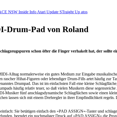
ACE NSW Inside Info
Atari Update
STraight Up
atos
DI-Drum-Pad von Roland
chlagzeugspuren schon öfter die Finger verhakelt hat, der sollte 
m MIDI-Alltag normalerweise ein gutes Medium zur Eingabe musikalisch
 rascher Hihat-Figuren oder lebendiger Drum-Fills artet häufig zur Tast
enanntes Drumpad. Das ist im einfachsten Fall eine kleine Schlagfläch
pads häufig relativ teuer, so daß vielen Musikern diese segensreiche A
I-Musiker fünf anschlagsdynamische Schlagflächen sowie einen klei
ächen lassen sich mit einem Drehregler in ihrer Empfindlichkeit regeln
einfach: Sie betätigen einfach den »PAD ASSIGN«-Taster und schlagen 
gefunden, beendet ein nochmaliger Druck auf »PAD ASSIGN« die Proze