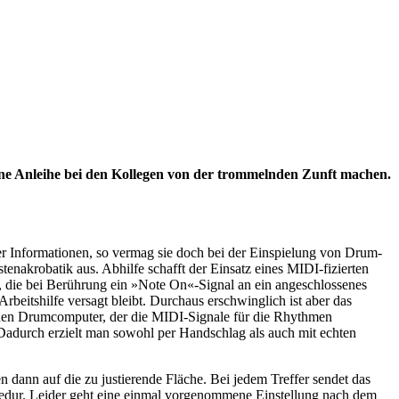
eine Anleihe bei den Kollegen von der trommelnden Zunft machen.
er Informationen, so vermag sie doch bei der Einspielung von Drum-
enakrobatik aus. Abhilfe schafft der Einsatz eines MIDI-fizierten
e, die bei Berührung ein »Note On«-Signal an ein angeschlossenes
rbeitshilfe versagt bleibt. Durchaus erschwinglich ist aber das
nen Drumcomputer, der die MIDI-Signale für die Rhythmen
. Dadurch erzielt man sowohl per Handschlag als auch mit echten
dann auf die zu justierende Fläche. Bei jedem Treffer sendet das
dur. Leider geht eine einmal vorgenommene Einstellung nach dem