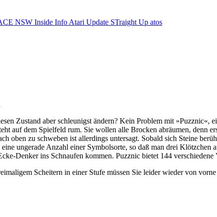
ACE NSW Inside Info
Atari Update
STraight Up
atos
n
n diesen Zustand aber schleunigst ändern? Kein Problem mit »Puzznic«
eht auf dem Spielfeld rum. Sie wollen alle Brocken abräumen, denn erst
ch oben zu schweben ist allerdings untersagt. Sobald sich Steine berüh
en eine ungerade Anzahl einer Symbolsorte, so daß man drei Klötzchen
-Ecke-Denker ins Schnaufen kommen. Puzznic bietet 144 verschiedene 
eimaligem Scheitern in einer Stufe müssen Sie leider wieder von vorne