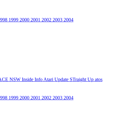
1998
1999
2000
2001
2002
2003
2004
ACE NSW Inside Info
Atari Update
STraight Up
atos
1998
1999
2000
2001
2002
2003
2004