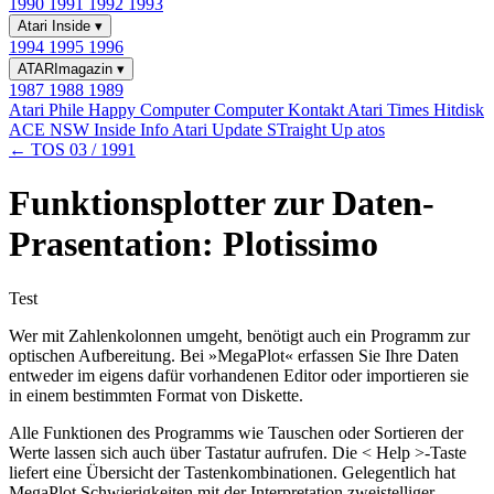
1990
1991
1992
1993
Atari Inside
▾
1994
1995
1996
ATARImagazin
▾
1987
1988
1989
Atari Phile
Happy Computer
Computer Kontakt
Atari Times
Hitdisk
ACE NSW Inside Info
Atari Update
STraight Up
atos
← TOS 03 / 1991
Funktionsplotter zur Daten-
Prasentation: Plotissimo
Test
Wer mit Zahlenkolonnen umgeht, benötigt auch ein Programm zur
optischen Aufbereitung. Bei »MegaPlot« erfassen Sie Ihre Daten
entweder im eigens dafür vorhandenen Editor oder importieren sie
in einem bestimmten Format von Diskette.
Alle Funktionen des Programms wie Tauschen oder Sortieren der
Werte lassen sich auch über Tastatur aufrufen. Die < Help >-Taste
liefert eine Übersicht der Tastenkombinationen. Gelegentlich hat
MegaPlot Schwierigkeiten mit der Interpretation zweistelliger