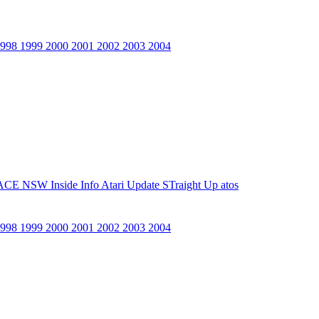
1998
1999
2000
2001
2002
2003
2004
ACE NSW Inside Info
Atari Update
STraight Up
atos
1998
1999
2000
2001
2002
2003
2004