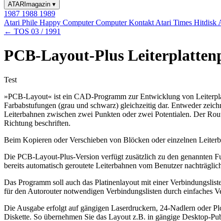
ATARImagazin
▾
1987
1988
1989
Atari Phile
Happy Computer
Computer Kontakt
Atari Times
Hitdisk
← TOS 03 / 1991
PCB-Layout-Plus Leiterplatten
Test
»PCB-Layout« ist ein CAD-Programm zur Entwicklung von Leiterplatten
Farbabstufungen (grau und schwarz) gleichzeitig dar. Entweder zeich
Leiterbahnen zwischen zwei Punkten oder zwei Potentialen. Der Router
Richtung beschriften.
Beim Kopieren oder Verschieben von Blöcken oder einzelnen Leiterba
Die PCB-Layout-Plus-Version verfügt zusätzlich zu den genannten Funk
bereits automatisch geroutete Leiterbahnen vom Benutzer nachträglich 
Das Programm soll auch das Platinenlayout mit einer Verbindungslist
für den Autorouter notwendigen Verbindungslisten durch einfaches V
Die Ausgabe erfolgt auf gängigen Laserdruckern, 24-Nadlern oder P
Diskette. So übernehmen Sie das Layout z.B. in gängige Desktop-Publ