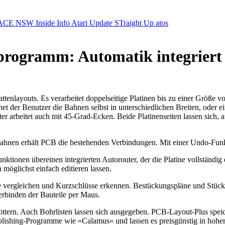
ACE NSW Inside Info
Atari Update
STraight Up
atos
programm: Automatik integriert
layouts. Es verarbeitet doppelseitige Platinen bis zu einer Größe von
net der Benutzer die Bahnen selbst in unterschiedlichen Breiten, oder
 arbeitet auch mit 45-Grad-Ecken. Beide Platinenseiten lassen sich, au
hnen erhält PCB die bestehenden Verbindungen. Mit einer Undo-Funkti
tionen übereinen integrierten Autorouter, der die Platine vollständig
möglichst einfach editieren lassen.
e vergleichen und Kurzschlüsse erkennen. Bestückungspläne und Stückli
erbinden der Bauteile per Maus.
lottern. Auch Bohrlisten lassen sich ausgegeben. PCB-Layout-Plus s
ishing-Programme wie »Calamus« und lassen es preisgünstig in hoher Q