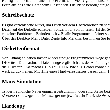
Häufig nicht bedacht, manchmal der Anlaß für viel Ärger: die falsche 
Festplatte das erste Gerät beim Einschalten. Die Platte benötigt einige 
Schreibschutz
Es gibt verschiedene Mittel, um Daten vor dem Überschreiben zu schüt
Daten auf die Diskette schreiben, sondern nur von ihr lesen. 1st der
einzelner Partitionen. Befinden sich z.B. alle Programme auf einer s
Über das Desktop-Menü Datei-Zeige Info-Merkmal bestimmen Sie für j
Diskettenformat
Von Anfang an haben immer wieder findige Programmierer Wege gefunde
Disketten. Die maximale Datenmenge ergibt sich aus der Aufteilung 
die Disketten. Das macht z.T. bis zu 100 KByte aus. Leider können ni
werk zurückgreifen. Mit Hilfe eines Hardwarezusatzes passen dann 1
Maus-Simulation
1st der freundliche Nager einmal arbeitsunwillig, oder sind Sie zu b
bewegen den Mauszeiger um jeweils acht Pixel,
Alternate
Shift A
Hardcopy