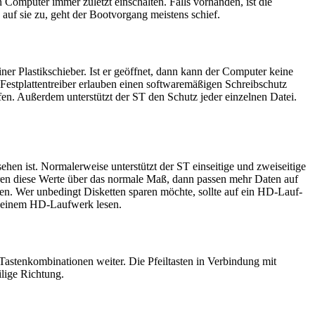
 Computer immer zuletzt einschalten. Falls vorhanden, ist die
ts auf sie zu, geht der Bootvorgang meistens schief.
er Plastikschieber. Ist er geöffnet, dann kann der Computer keine
 Festplattentreiber erlauben einen softwaremäßigen Schreibschutz
ifen. Außerdem unterstützt der ST den Schutz jeder einzelnen Datei.
en ist. Normalerweise unterstützt der ST einseitige und zweiseitige
ren diese Werte über das normale Maß, dann passen mehr Daten auf
ten. Wer unbedingt Disketten sparen möchte, sollte auf ein HD-Lauf-
on einem HD-Laufwerk lesen.
 Tastenkombinationen weiter. Die Pfeiltasten in Verbindung mit
ilige Richtung.