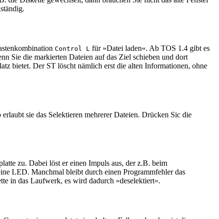
lständig.
 Tastenkombination
für »Datei laden«. Ab TOS 1.4 gibt es
Control L
enn Sie die markierten Dateien auf das Ziel schieben und dort
tz bietet. Der ST löscht nämlich erst die alten Informationen, ohne
erlaubt sie das Selektieren mehrerer Dateien. Drücken Sic die
atte zu. Dabei löst er einen Impuls aus, der z.B. beim
e eine LED. Manchmal bleibt durch einen Programmfehler das
te in das Laufwerk, es wird dadurch »deselektiert«.