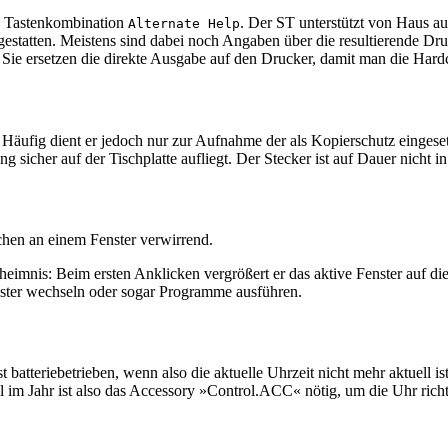
ie Tastenkombination
. Der ST unterstützt von Haus au
Alternate Help
estatten. Meistens sind dabei noch Angaben über die resultierende D
. Sie ersetzen die direkte Ausgabe auf den Drucker, damit man die Ha
äufig dient er jedoch nur zur Aufnahme der als Kopierschutz eingesetz
g sicher auf der Tischplatte aufliegt. Der Stecker ist auf Dauer nicht
hen an einem Fenster verwirrend.
eimnis: Beim ersten Anklicken vergrößert er das aktive Fenster auf di
nster wechseln oder sogar Programme ausführen.
 batteriebetrieben, wenn also die aktuelle Uhrzeit nicht mehr aktuell is
im Jahr ist also das Accessory »Control.ACC« nötig, um die Uhr richti