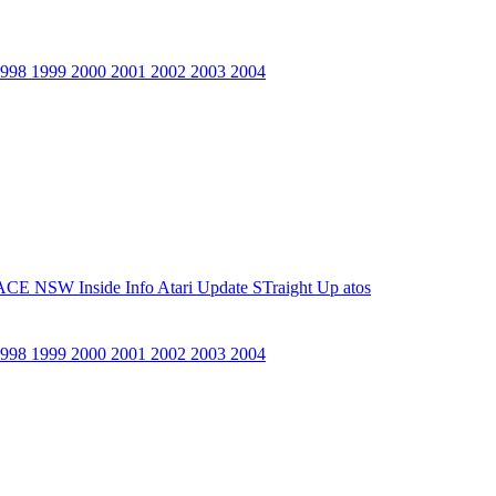
1998
1999
2000
2001
2002
2003
2004
ACE NSW Inside Info
Atari Update
STraight Up
atos
1998
1999
2000
2001
2002
2003
2004