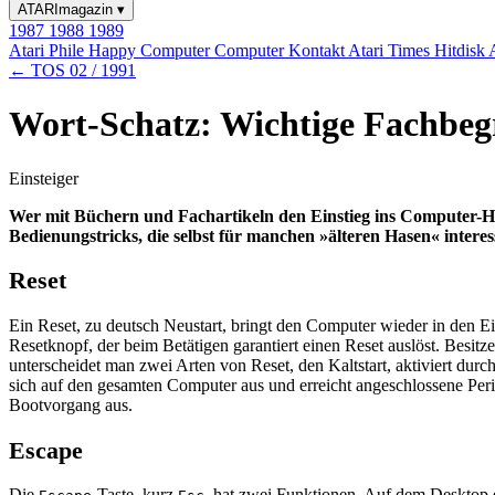
ATARImagazin
▾
1987
1988
1989
Atari Phile
Happy Computer
Computer Kontakt
Atari Times
Hitdisk
← TOS 02 / 1991
Wort-Schatz: Wichtige Fachbegr
Einsteiger
Wer mit Büchern und Fachartikeln den Einstieg ins Computer-Hob
Bedienungstricks, die selbst für manchen »älteren Hasen« interes
Reset
Ein Reset, zu deutsch Neustart, bringt den Computer wieder in den 
Resetknopf, der beim Betätigen garantiert einen Reset auslöst. Besit
unterscheidet man zwei Arten von Reset, den Kaltstart, aktiviert dur
sich auf den gesamten Computer aus und erreicht angeschlossene Perip
Bootvorgang aus.
Escape
Die
-Taste, kurz
, hat zwei Funktionen. Auf dem Desktop er