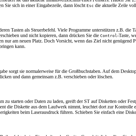
en Sie sich in einer Eingabezeile, dann löscht
die aktuelle Zeile vol
Esc
deren Tasten als Steuerbefehl. Viele Programme unterstützen z.B. die
erschieben und nicht kopieren, dann drücken Sie die
-Taste, w
Control
en nur am neuen Platz. Doch Vorsicht, wenn das Ziel nicht genügend Pla
rbringen kann.
gabe sorgt sie normalerweise für die Großbuchstaben. Auf dem Desktop 
klicken und dann gemeinsam z.B. verschieben oder löschen.
u starten oder Daten zu laden, greift der ST auf Disketten oder Festpl
ent die Diskette aus dem Laufwerk nimmt, leuchtet dort zur Kontroll
erigkeiten beim Laserausdruck führen. Schieben Sie einfach eine Disket