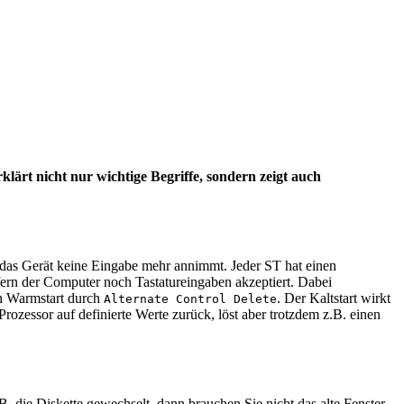
ärt nicht nur wichtige Begriffe, sondern zeigt auch
 das Gerät keine Eingabe mehr annimmt. Jeder ST hat einen
ofern der Computer noch Tastatureingaben akzeptiert. Dabei
n Warmstart durch
. Der Kaltstart wirkt
Alternate Control Delete
rozessor auf definierte Werte zurück, löst aber trotzdem z.B. einen
B. die Diskette gewechselt, dann brauchen Sie nicht das alte Fenster