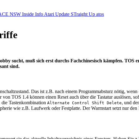
ACE NSW Inside Info
Atari Update
STraight Up
atos
iffe
by sucht, muß sich erst durchs Fachchinesisch kämpfen. TOS erkl
sant sind.
Einschaltzustand. Das ist z.B. nach einem Programmabsturz nötig, wenn
zer von TOS 1.4 können einen Reset auch über die Tastatur auslösen, s
ch die Tastenkombination
, und de
Alternate Control Shift Delete
herie wie z.B. Laufwerk oder Festplatte. Der Warmstart setzt nur den P
neuert sie das aktuelle Inhaltsverzeichnis eines Fensters. Haben Sie z.