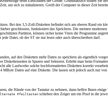
Reihenfolge beim Einschalten der Geräte. Grundsätzlich sollten Sie den
Zeit, um sich zu initialisieren. Greift der Computer in dieser Zeit berei
zen. Bei den 3,5-Zoll-Disketten befindet sich am oberen Rand ein klein
 Schieber geschlossen, funktioniert das Speichern. Die meisten modernen
o geschützten Partition, können sicher keine Viren die Programme angre
ede Datei, ob der ST sie nur lesen oder auch überschreiben darf.
n, auf den Disketten mehr Daten zu speichern als eigentlich vorgeseh
der Diskettenseiten in Spuren und Sektoren. Erhöht man beim Formatie
cht alle Laufwerke solche hochformatierten Disketten korrekt verarbei
,4 MByte Daten auf eine Diskette. Die lassen sich jedoch auch nur v
equem, die Hände von der Tastatur zu nehmen, dann helfen Ihnen einige
schieben den Zeiger um ein Pixel in die jewe
lternate Pfeiltasten