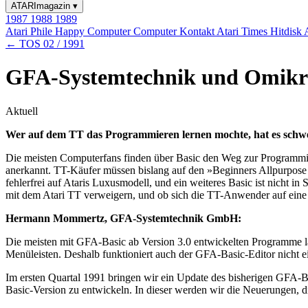
ATARImagazin
▾
1987
1988
1989
Atari Phile
Happy Computer
Computer Kontakt
Atari Times
Hitdisk
← TOS 02 / 1991
GFA-Systemtechnik und Omikro
Aktuell
Wer auf dem TT das Programmieren lernen mochte, hat es schwer:
Die meisten Computerfans finden über Basic den Weg zur Programmier
anerkannt. TT-Käufer müssen bislang auf den »Beginners Allpurpose
fehlerfrei auf Ataris Luxusmodell, und ein weiteres Basic ist nicht
mit dem Atari TT verweigern, und ob sich die TT-Anwender auf eine
Hermann Mommertz, GFA-Systemtechnik GmbH:
Die meisten mit GFA-Basic ab Version 3.0 entwickelten Programme la
Menüleisten. Deshalb funktioniert auch der GFA-Basic-Editor nicht e
Im ersten Quartal 1991 bringen wir ein Update des bisherigen GFA-B
Basic-Version zu entwickeln. In dieser werden wir die Neuerungen, d