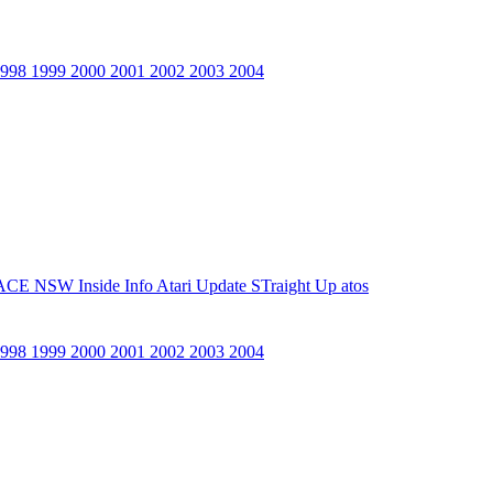
1998
1999
2000
2001
2002
2003
2004
ACE NSW Inside Info
Atari Update
STraight Up
atos
1998
1999
2000
2001
2002
2003
2004