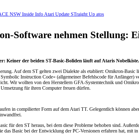
ACE NSW Inside Info
Atari Update
STraight Up
atos
n-Software nehmen Stellung: Ei
 Keiner der beiden ST-Basic-Boliden läuft auf Ataris Nobelkiste
ung. Auf dem ST gelten zwei Dialekte als etabliert: Omikron-Basic li
 Symbolic Instruction Code« (allgemeiner Befehlscode für Anfänger) 
 in Sicht. Wir wollten von den Herstellern GFA-Systemtechnik und Omi
 Umsetzung für ihren Computer freuen dürfen.
ufen in compilierter Form auf dem Atari TT. Gelegentlich können aber
inwandfrei.
asic für den ST heraus, bei dem diese Probleme behoben sind. Außerde
ie das Basic bei der Entwicklung der PC-Versionen erfahren hat, mit i